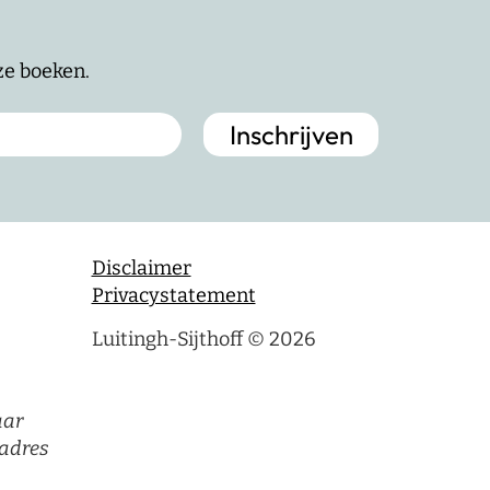
nze boeken.
Disclaimer
Privacystatement
Luitingh-Sijthoff © 2026
aar
adres