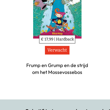
€ 17,99 | Hardback
Verwacht
Frump en Grump en de strijd
om het Mossevossebos