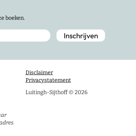
nze boeken.
Disclaimer
Privacystatement
Luitingh-Sijthoff © 2026
aar
adres