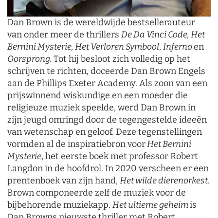
Dan Brown is de wereldwijde bestsellerauteur
van onder meer de thrillers
De Da Vinci Code, Het
Bernini Mysterie, Het Verloren Symbool
,
Inferno
en
Oorsprong.
Tot hij besloot zich volledig op het
schrijven te richten, doceerde Dan Brown Engels
aan de Phillips Exeter Academy. Als zoon van een
prijswinnend wiskundige en een moeder die
religieuze muziek speelde, werd Dan Brown in
zijn jeugd omringd door de tegengestelde ideeën
van wetenschap en geloof. Deze tegenstellingen
vormden al de inspiratiebron voor
Het Bernini
Mysterie
, het eerste boek met professor Robert
Langdon in de hoofdrol. In 2020 verscheen er een
prentenboek van zijn hand,
Het wilde dierenorkest
.
Brown componeerde zelf de muziek voor de
bijbehorende muziekapp.
Het ultieme geheim
is
Dan Browns nieuwste thriller met Robert