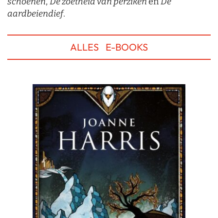
schoenen
,
De zoetheid van perziken
en
De
aardbeiendief
.
ALLES
E-BOOKS