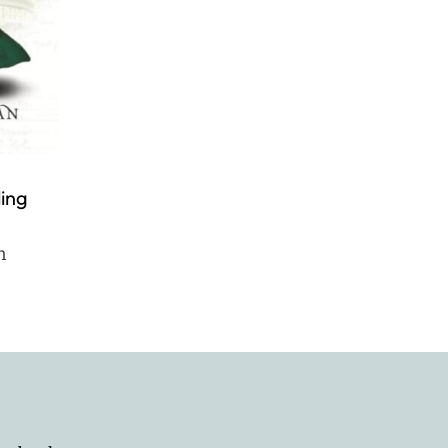
ing
n