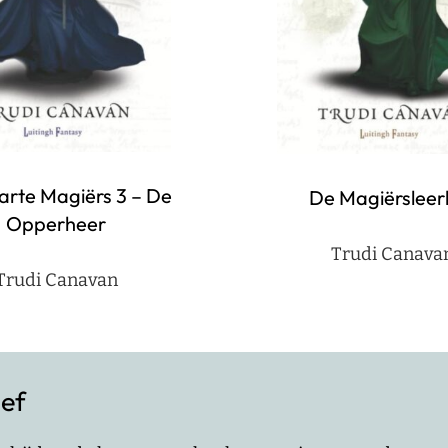
rte Magiërs 3 – De
De Magiërsleerl
Opperheer
Trudi Canava
Trudi Canavan
ief