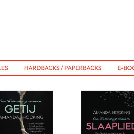
LES
HARDBACKS / PAPERBACKS
E-BO