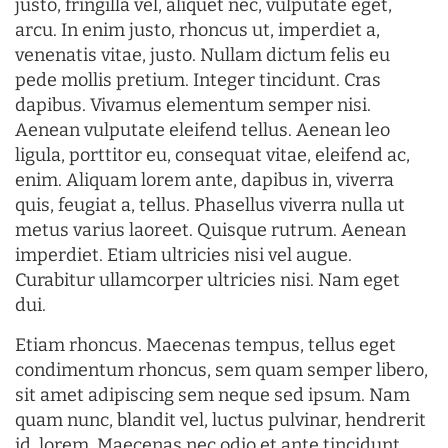
justo, fringilla vel, aliquet nec, vulputate eget,
arcu. In enim justo, rhoncus ut, imperdiet a,
venenatis vitae, justo. Nullam dictum felis eu
pede mollis pretium. Integer tincidunt. Cras
dapibus. Vivamus elementum semper nisi.
Aenean vulputate eleifend tellus. Aenean leo
ligula, porttitor eu, consequat vitae, eleifend ac,
enim. Aliquam lorem ante, dapibus in, viverra
quis, feugiat a, tellus. Phasellus viverra nulla ut
metus varius laoreet. Quisque rutrum. Aenean
imperdiet. Etiam ultricies nisi vel augue.
Curabitur ullamcorper ultricies nisi. Nam eget
dui.
Etiam rhoncus. Maecenas tempus, tellus eget
condimentum rhoncus, sem quam semper libero,
sit amet adipiscing sem neque sed ipsum. Nam
quam nunc, blandit vel, luctus pulvinar, hendrerit
id, lorem. Maecenas nec odio et ante tincidunt