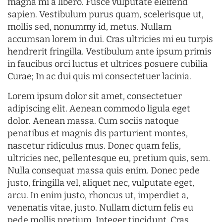
magna mi a libero. Fusce vulputate eleifend
sapien. Vestibulum purus quam, scelerisque ut,
mollis sed, nonummy id, metus. Nullam
accumsan lorem in dui. Cras ultricies mi eu turpis
hendrerit fringilla. Vestibulum ante ipsum primis
in faucibus orci luctus et ultrices posuere cubilia
Curae; In ac dui quis mi consectetuer lacinia.
Lorem ipsum dolor sit amet, consectetuer
adipiscing elit. Aenean commodo ligula eget
dolor. Aenean massa. Cum sociis natoque
penatibus et magnis dis parturient montes,
nascetur ridiculus mus. Donec quam felis,
ultricies nec, pellentesque eu, pretium quis, sem.
Nulla consequat massa quis enim. Donec pede
justo, fringilla vel, aliquet nec, vulputate eget,
arcu. In enim justo, rhoncus ut, imperdiet a,
venenatis vitae, justo. Nullam dictum felis eu
pede mollis pretium. Integer tincidunt. Cras