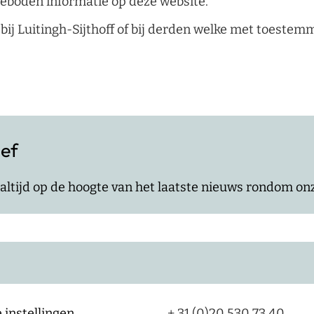
geboden informatie op deze website.
bij Luitingh-Sijthoff of bij derden welke met toestem
ief
jf altijd op de hoogte van het laatste nieuws rondom o
 instellingen
+ 31 (0)20 530 73 40