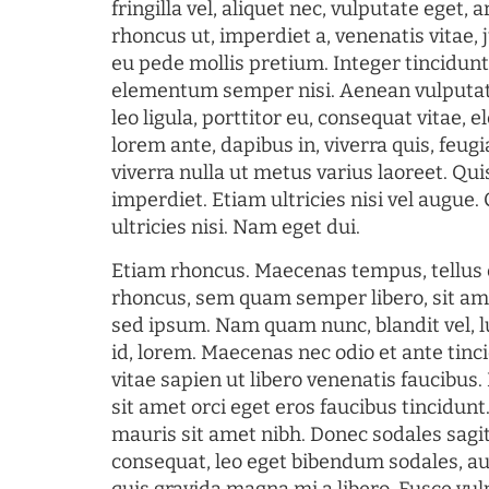
fringilla vel, aliquet nec, vulputate eget, a
rhoncus ut, imperdiet a, venenatis vitae, 
eu pede mollis pretium. Integer tincidun
elementum semper nisi. Aenean vulputate
leo ligula, porttitor eu, consequat vitae, 
lorem ante, dapibus in, viverra quis, feugia
viverra nulla ut metus varius laoreet. Q
imperdiet. Etiam ultricies nisi vel augue
ultricies nisi. Nam eget dui.
Etiam rhoncus. Maecenas tempus, tellu
rhoncus, sem quam semper libero, sit am
sed ipsum. Nam quam nunc, blandit vel, l
id, lorem. Maecenas nec odio et ante tin
vitae sapien ut libero venenatis faucibus
sit amet orci eget eros faucibus tincidunt.
mauris sit amet nibh. Donec sodales sagi
consequat, leo eget bibendum sodales, au