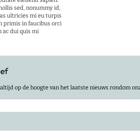
putate eleifend sapien.
mollis sed, nonummy id,
s ultricies mi eu turpis
 primis in faucibus orci
n ac dui quis mi
ief
jf altijd op de hoogte van het laatste nieuws rondom o