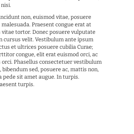
nisi.
tincidunt non, euismod vitae, posuere
s malesuada. Praesent congue erat at
 vitae tortor. Donec posuere vulputate
 cursus velit. Vestibulum ante ipsum
ctus et ultrices posuere cubilia Curae;
ttitor congue, elit erat euismod orci, ac
s orci. Phasellus consectetuer vestibulum
s, bibendum sed, posuere ac, mattis non,
a pede sit amet augue. In turpis.
aesent turpis.