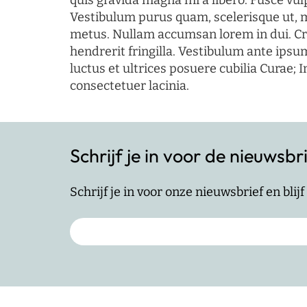
quis gravida magna mi a libero. Fusce vul
Vestibulum purus quam, scelerisque ut, 
metus. Nullam accumsan lorem in dui. Cra
hendrerit fringilla. Vestibulum ante ipsum
luctus et ultrices posuere cubilia Curae; I
consectetuer lacinia.
Schrijf je in voor de nieuwsbr
Schrijf je in voor onze nieuwsbrief en bli