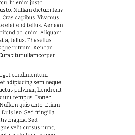
rcu. In enim justo,
justo. Nullam dictum felis
t. Cras dapibus. Vivamus
 eleifend tellus. Aenean
eleifend ac, enim. Aliquam
t a, tellus. Phasellus
uisque rutrum. Aenean
. Curabitur ullamcorper
s eget condimentum
et adipiscing sem neque
uctus pulvinar, hendrerit
cidunt tempus. Donec
. Nullam quis ante. Etiam
 Duis leo. Sed fringilla
ttis magna. Sed
gue velit cursus nunc,