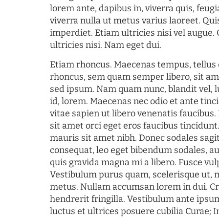
lorem ante, dapibus in, viverra quis, feugia
viverra nulla ut metus varius laoreet. Q
imperdiet. Etiam ultricies nisi vel augue
ultricies nisi. Nam eget dui.
Etiam rhoncus. Maecenas tempus, tellu
rhoncus, sem quam semper libero, sit am
sed ipsum. Nam quam nunc, blandit vel, l
id, lorem. Maecenas nec odio et ante tin
vitae sapien ut libero venenatis faucibus
sit amet orci eget eros faucibus tincidunt.
mauris sit amet nibh. Donec sodales sagi
consequat, leo eget bibendum sodales, au
quis gravida magna mi a libero. Fusce vul
Vestibulum purus quam, scelerisque ut, 
metus. Nullam accumsan lorem in dui. Cra
hendrerit fringilla. Vestibulum ante ipsum
luctus et ultrices posuere cubilia Curae; I