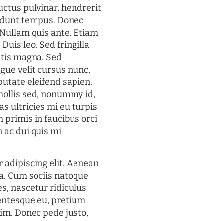
uctus pulvinar, hendrerit
cidunt tempus. Donec
. Nullam quis ante. Etiam
 Duis leo. Sed fringilla
ttis magna. Sed
gue velit cursus nunc,
putate eleifend sapien.
mollis sed, nonummy id,
s ultricies mi eu turpis
 primis in faucibus orci
n ac dui quis mi
 adipiscing elit. Aenean
a. Cum sociis natoque
s, nascetur ridiculus
lentesque eu, pretium
im. Donec pede justo,