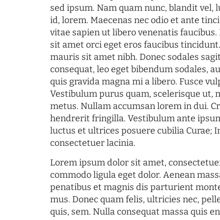
sed ipsum. Nam quam nunc, blandit vel, l
id, lorem. Maecenas nec odio et ante tin
vitae sapien ut libero venenatis faucibus
sit amet orci eget eros faucibus tincidunt.
mauris sit amet nibh. Donec sodales sagi
consequat, leo eget bibendum sodales, au
quis gravida magna mi a libero. Fusce vul
Vestibulum purus quam, scelerisque ut, 
metus. Nullam accumsan lorem in dui. Cra
hendrerit fringilla. Vestibulum ante ipsum
luctus et ultrices posuere cubilia Curae; I
consectetuer lacinia.
Lorem ipsum dolor sit amet, consectetuer
commodo ligula eget dolor. Aenean mass
penatibus et magnis dis parturient monte
mus. Donec quam felis, ultricies nec, pel
quis, sem. Nulla consequat massa quis en