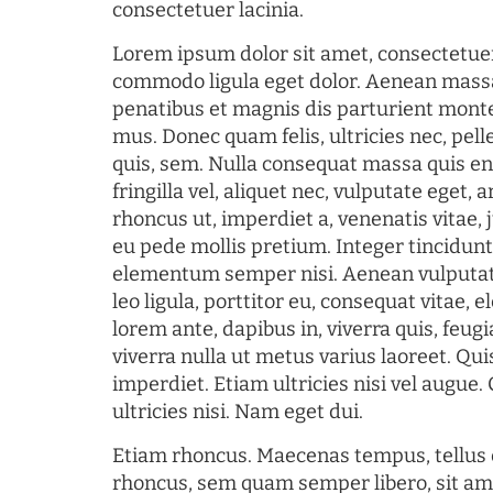
consectetuer lacinia.
Lorem ipsum dolor sit amet, consectetuer
commodo ligula eget dolor. Aenean mass
penatibus et magnis dis parturient monte
mus. Donec quam felis, ultricies nec, pel
quis, sem. Nulla consequat massa quis en
fringilla vel, aliquet nec, vulputate eget, a
rhoncus ut, imperdiet a, venenatis vitae, 
eu pede mollis pretium. Integer tincidun
elementum semper nisi. Aenean vulputate
leo ligula, porttitor eu, consequat vitae, 
lorem ante, dapibus in, viverra quis, feugia
viverra nulla ut metus varius laoreet. Q
imperdiet. Etiam ultricies nisi vel augue
ultricies nisi. Nam eget dui.
Etiam rhoncus. Maecenas tempus, tellu
rhoncus, sem quam semper libero, sit am