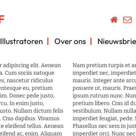
Illustratoren
Over ons
Nieuwsbrie
 adipiscing elit. Aenean
Nam pretium turpis et arc
a. Cum sociis natoque
imperdiet nec, imperdiet 
s, nascetur ridiculus
mauris. Integer ante arc
lentesque eu, pretium
posuere ut, mauris. Prae
im. Donec pede justo,
ipsum rutrum nunc. Nun
rcu. In enim justo,
pretium libero. Cras id du
justo. Nullam dictum felis
vestibulum. Nullam nulla
t. Cras dapibus. Vivamus
imperdiet feugiat, pede. 
 eleifend tellus. Aenean
Phasellus nec sem in just
eleifend ac, enim. Aliquam
imperdiet orci. Nunc nec