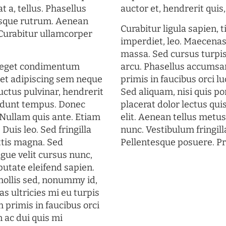
t a, tellus. Phasellus
auctor et, hendrerit quis, 
uisque rutrum. Aenean
Curabitur ligula sapien, 
. Curabitur ullamcorper
imperdiet, leo. Maecena
massa. Sed cursus turpis
s eget condimentum
arcu. Phasellus accumsan
et adipiscing sem neque
primis in faucibus orci lu
uctus pulvinar, hendrerit
Sed aliquam, nisi quis por
cidunt tempus. Donec
placerat dolor lectus qui
. Nullam quis ante. Etiam
elit. Aenean tellus metu
 Duis leo. Sed fringilla
nunc. Vestibulum fringill
ttis magna. Sed
Pellentesque posuere. Pr
gue velit cursus nunc,
putate eleifend sapien.
mollis sed, nonummy id,
s ultricies mi eu turpis
 primis in faucibus orci
n ac dui quis mi