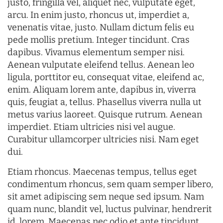
justo, fringilla vel, aliquet nec, vulputate eget,
arcu. In enim justo, rhoncus ut, imperdiet a,
venenatis vitae, justo. Nullam dictum felis eu
pede mollis pretium. Integer tincidunt. Cras
dapibus. Vivamus elementum semper nisi.
Aenean vulputate eleifend tellus. Aenean leo
ligula, porttitor eu, consequat vitae, eleifend ac,
enim. Aliquam lorem ante, dapibus in, viverra
quis, feugiat a, tellus. Phasellus viverra nulla ut
metus varius laoreet. Quisque rutrum. Aenean
imperdiet. Etiam ultricies nisi vel augue.
Curabitur ullamcorper ultricies nisi. Nam eget
dui.
Etiam rhoncus. Maecenas tempus, tellus eget
condimentum rhoncus, sem quam semper libero,
sit amet adipiscing sem neque sed ipsum. Nam
quam nunc, blandit vel, luctus pulvinar, hendrerit
id, lorem. Maecenas nec odio et ante tincidunt