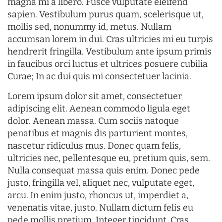
magna mi a libero. Fusce vulputate eleifend
sapien. Vestibulum purus quam, scelerisque ut,
mollis sed, nonummy id, metus. Nullam
accumsan lorem in dui. Cras ultricies mi eu turpis
hendrerit fringilla. Vestibulum ante ipsum primis
in faucibus orci luctus et ultrices posuere cubilia
Curae; In ac dui quis mi consectetuer lacinia.
Lorem ipsum dolor sit amet, consectetuer
adipiscing elit. Aenean commodo ligula eget
dolor. Aenean massa. Cum sociis natoque
penatibus et magnis dis parturient montes,
nascetur ridiculus mus. Donec quam felis,
ultricies nec, pellentesque eu, pretium quis, sem.
Nulla consequat massa quis enim. Donec pede
justo, fringilla vel, aliquet nec, vulputate eget,
arcu. In enim justo, rhoncus ut, imperdiet a,
venenatis vitae, justo. Nullam dictum felis eu
pede mollis pretium. Integer tincidunt. Cras