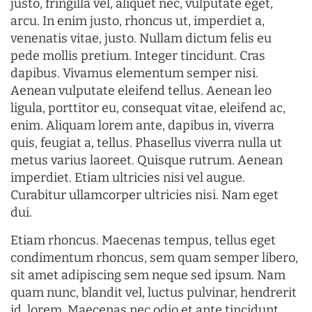
justo, fringilla vel, aliquet nec, vulputate eget,
arcu. In enim justo, rhoncus ut, imperdiet a,
venenatis vitae, justo. Nullam dictum felis eu
pede mollis pretium. Integer tincidunt. Cras
dapibus. Vivamus elementum semper nisi.
Aenean vulputate eleifend tellus. Aenean leo
ligula, porttitor eu, consequat vitae, eleifend ac,
enim. Aliquam lorem ante, dapibus in, viverra
quis, feugiat a, tellus. Phasellus viverra nulla ut
metus varius laoreet. Quisque rutrum. Aenean
imperdiet. Etiam ultricies nisi vel augue.
Curabitur ullamcorper ultricies nisi. Nam eget
dui.
Etiam rhoncus. Maecenas tempus, tellus eget
condimentum rhoncus, sem quam semper libero,
sit amet adipiscing sem neque sed ipsum. Nam
quam nunc, blandit vel, luctus pulvinar, hendrerit
id, lorem. Maecenas nec odio et ante tincidunt