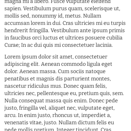
magna mi a libero. Fusce vulputate eleifend
sapien. Vestibulum purus quam, scelerisque ut,
mollis sed, nonummy id, metus. Nullam
accumsan lorem in dui. Cras ultricies mi eu turpis
hendrerit fringilla. Vestibulum ante ipsum primis
in faucibus orci luctus et ultrices posuere cubilia
Curae; In ac dui quis mi consectetuer lacinia.
Lorem ipsum dolor sit amet, consectetuer
adipiscing elit. Aenean commodo ligula eget
dolor. Aenean massa. Cum sociis natoque
penatibus et magnis dis parturient montes,
nascetur ridiculus mus. Donec quam felis,
ultricies nec, pellentesque eu, pretium quis, sem.
Nulla consequat massa quis enim. Donec pede
justo, fringilla vel, aliquet nec, vulputate eget,
arcu. In enim justo, rhoncus ut, imperdiet a,
venenatis vitae, justo. Nullam dictum felis eu
pede mollis pretium. Integer tincidunt. Cras