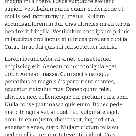
magna mi a libero. Fusce vulputate eleifend
sapien. Vestibulum purus quam, scelerisque ut,
mollis sed, nonummy id, metus. Nullam
accumsan lorem in dui. Cras ultricies mi eu turpis
hendrerit fringilla. Vestibulum ante ipsum primis
in faucibus orci luctus et ultrices posuere cubilia
Curae; In ac dui quis mi consectetuer lacinia.
Lorem ipsum dolor sit amet, consectetuer
adipiscing elit. Aenean commodo ligula eget
dolor. Aenean massa. Cum sociis natoque
penatibus et magnis dis parturient montes,
nascetur ridiculus mus. Donec quam felis,
ultricies nec, pellentesque eu, pretium quis, sem.
Nulla consequat massa quis enim. Donec pede
justo, fringilla vel, aliquet nec, vulputate eget,
arcu. In enim justo, rhoncus ut, imperdiet a,
venenatis vitae, justo. Nullam dictum felis eu
pede mollis pretium. Integer tincidunt. Cras