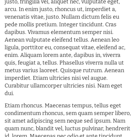
justo, fringilla vel, aliquet nec, vulputate eget,
arcu. In enim justo, rhoncus ut, imperdiet a,
venenatis vitae, justo. Nullam dictum felis eu
pede mollis pretium. Integer tincidunt. Cras
dapibus. Vivamus elementum semper nisi.
Aenean vulputate eleifend tellus. Aenean leo
ligula, porttitor eu, consequat vitae, eleifend ac,
enim. Aliquam lorem ante, dapibus in, viverra
quis, feugiat a, tellus. Phasellus viverra nulla ut
metus varius laoreet. Quisque rutrum. Aenean
imperdiet. Etiam ultricies nisi vel augue.
Curabitur ullamcorper ultricies nisi. Nam eget
dui.
Etiam rhoncus. Maecenas tempus, tellus eget
condimentum rhoncus, sem quam semper libero,
sit amet adipiscing sem neque sed ipsum. Nam
quam nunc, blandit vel, luctus pulvinar, hendrerit
id, lorem. Maecenas nec odio et ante tincidunt