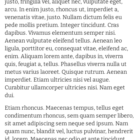
justo, fringilla vel, aliquet nec, vulputate eget,
arcu. In enim justo, rhoncus ut, imperdiet a,
venenatis vitae, justo. Nullam dictum felis eu
pede mollis pretium. Integer tincidunt. Cras
dapibus. Vivamus elementum semper nisi.
Aenean vulputate eleifend tellus. Aenean leo
ligula, porttitor eu, consequat vitae, eleifend ac,
enim. Aliquam lorem ante, dapibus in, viverra
quis, feugiat a, tellus. Phasellus viverra nulla ut
metus varius laoreet. Quisque rutrum. Aenean
imperdiet. Etiam ultricies nisi vel augue.
Curabitur ullamcorper ultricies nisi. Nam eget
dui.
Etiam rhoncus. Maecenas tempus, tellus eget
condimentum rhoncus, sem quam semper libero,
sit amet adipiscing sem neque sed ipsum. Nam
quam nunc, blandit vel, luctus pulvinar, hendrerit
id, lorem. Maecenas nec odio et ante tincidunt