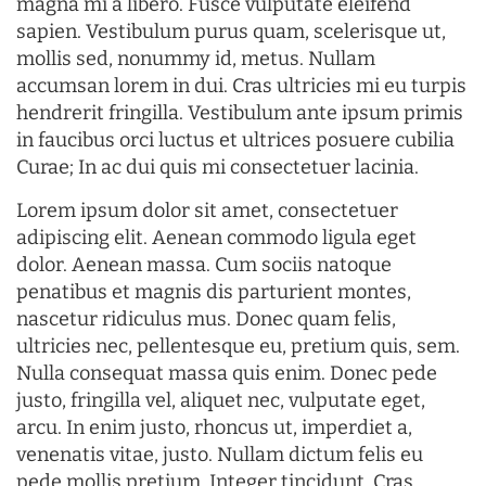
magna mi a libero. Fusce vulputate eleifend
sapien. Vestibulum purus quam, scelerisque ut,
mollis sed, nonummy id, metus. Nullam
accumsan lorem in dui. Cras ultricies mi eu turpis
hendrerit fringilla. Vestibulum ante ipsum primis
in faucibus orci luctus et ultrices posuere cubilia
Curae; In ac dui quis mi consectetuer lacinia.
Lorem ipsum dolor sit amet, consectetuer
adipiscing elit. Aenean commodo ligula eget
dolor. Aenean massa. Cum sociis natoque
penatibus et magnis dis parturient montes,
nascetur ridiculus mus. Donec quam felis,
ultricies nec, pellentesque eu, pretium quis, sem.
Nulla consequat massa quis enim. Donec pede
justo, fringilla vel, aliquet nec, vulputate eget,
arcu. In enim justo, rhoncus ut, imperdiet a,
venenatis vitae, justo. Nullam dictum felis eu
pede mollis pretium. Integer tincidunt. Cras