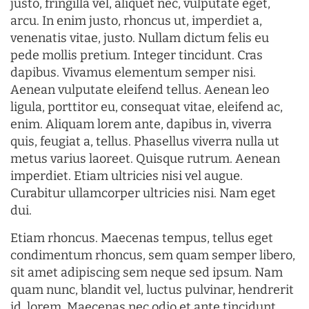
justo, fringilla vel, aliquet nec, vulputate eget,
arcu. In enim justo, rhoncus ut, imperdiet a,
venenatis vitae, justo. Nullam dictum felis eu
pede mollis pretium. Integer tincidunt. Cras
dapibus. Vivamus elementum semper nisi.
Aenean vulputate eleifend tellus. Aenean leo
ligula, porttitor eu, consequat vitae, eleifend ac,
enim. Aliquam lorem ante, dapibus in, viverra
quis, feugiat a, tellus. Phasellus viverra nulla ut
metus varius laoreet. Quisque rutrum. Aenean
imperdiet. Etiam ultricies nisi vel augue.
Curabitur ullamcorper ultricies nisi. Nam eget
dui.
Etiam rhoncus. Maecenas tempus, tellus eget
condimentum rhoncus, sem quam semper libero,
sit amet adipiscing sem neque sed ipsum. Nam
quam nunc, blandit vel, luctus pulvinar, hendrerit
id, lorem. Maecenas nec odio et ante tincidunt