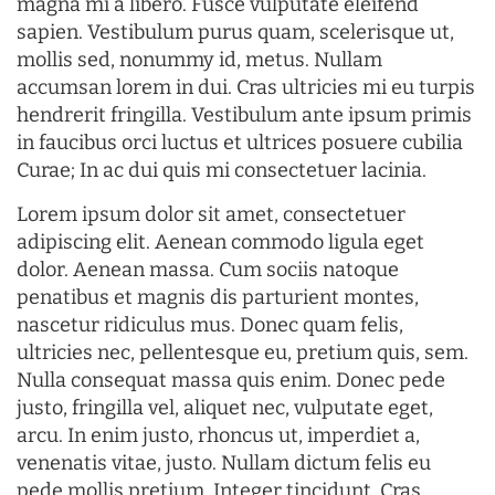
magna mi a libero. Fusce vulputate eleifend
sapien. Vestibulum purus quam, scelerisque ut,
mollis sed, nonummy id, metus. Nullam
accumsan lorem in dui. Cras ultricies mi eu turpis
hendrerit fringilla. Vestibulum ante ipsum primis
in faucibus orci luctus et ultrices posuere cubilia
Curae; In ac dui quis mi consectetuer lacinia.
Lorem ipsum dolor sit amet, consectetuer
adipiscing elit. Aenean commodo ligula eget
dolor. Aenean massa. Cum sociis natoque
penatibus et magnis dis parturient montes,
nascetur ridiculus mus. Donec quam felis,
ultricies nec, pellentesque eu, pretium quis, sem.
Nulla consequat massa quis enim. Donec pede
justo, fringilla vel, aliquet nec, vulputate eget,
arcu. In enim justo, rhoncus ut, imperdiet a,
venenatis vitae, justo. Nullam dictum felis eu
pede mollis pretium. Integer tincidunt. Cras