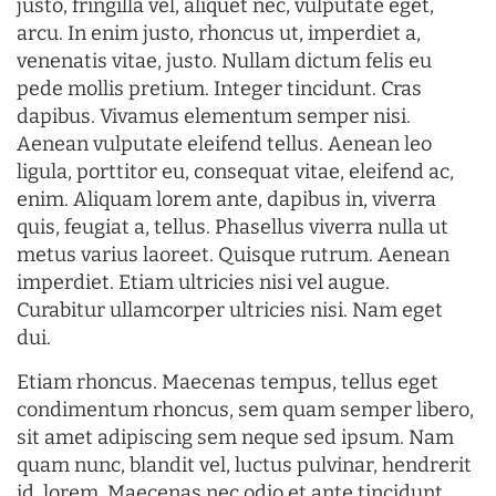
justo, fringilla vel, aliquet nec, vulputate eget,
arcu. In enim justo, rhoncus ut, imperdiet a,
venenatis vitae, justo. Nullam dictum felis eu
pede mollis pretium. Integer tincidunt. Cras
dapibus. Vivamus elementum semper nisi.
Aenean vulputate eleifend tellus. Aenean leo
ligula, porttitor eu, consequat vitae, eleifend ac,
enim. Aliquam lorem ante, dapibus in, viverra
quis, feugiat a, tellus. Phasellus viverra nulla ut
metus varius laoreet. Quisque rutrum. Aenean
imperdiet. Etiam ultricies nisi vel augue.
Curabitur ullamcorper ultricies nisi. Nam eget
dui.
Etiam rhoncus. Maecenas tempus, tellus eget
condimentum rhoncus, sem quam semper libero,
sit amet adipiscing sem neque sed ipsum. Nam
quam nunc, blandit vel, luctus pulvinar, hendrerit
id, lorem. Maecenas nec odio et ante tincidunt