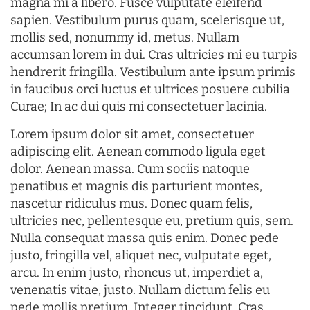
magna mi a libero. Fusce vulputate eleifend
sapien. Vestibulum purus quam, scelerisque ut,
mollis sed, nonummy id, metus. Nullam
accumsan lorem in dui. Cras ultricies mi eu turpis
hendrerit fringilla. Vestibulum ante ipsum primis
in faucibus orci luctus et ultrices posuere cubilia
Curae; In ac dui quis mi consectetuer lacinia.
Lorem ipsum dolor sit amet, consectetuer
adipiscing elit. Aenean commodo ligula eget
dolor. Aenean massa. Cum sociis natoque
penatibus et magnis dis parturient montes,
nascetur ridiculus mus. Donec quam felis,
ultricies nec, pellentesque eu, pretium quis, sem.
Nulla consequat massa quis enim. Donec pede
justo, fringilla vel, aliquet nec, vulputate eget,
arcu. In enim justo, rhoncus ut, imperdiet a,
venenatis vitae, justo. Nullam dictum felis eu
pede mollis pretium. Integer tincidunt. Cras