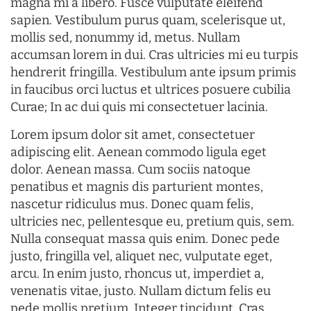
magna mi a libero. Fusce vulputate eleifend
sapien. Vestibulum purus quam, scelerisque ut,
mollis sed, nonummy id, metus. Nullam
accumsan lorem in dui. Cras ultricies mi eu turpis
hendrerit fringilla. Vestibulum ante ipsum primis
in faucibus orci luctus et ultrices posuere cubilia
Curae; In ac dui quis mi consectetuer lacinia.
Lorem ipsum dolor sit amet, consectetuer
adipiscing elit. Aenean commodo ligula eget
dolor. Aenean massa. Cum sociis natoque
penatibus et magnis dis parturient montes,
nascetur ridiculus mus. Donec quam felis,
ultricies nec, pellentesque eu, pretium quis, sem.
Nulla consequat massa quis enim. Donec pede
justo, fringilla vel, aliquet nec, vulputate eget,
arcu. In enim justo, rhoncus ut, imperdiet a,
venenatis vitae, justo. Nullam dictum felis eu
pede mollis pretium. Integer tincidunt. Cras