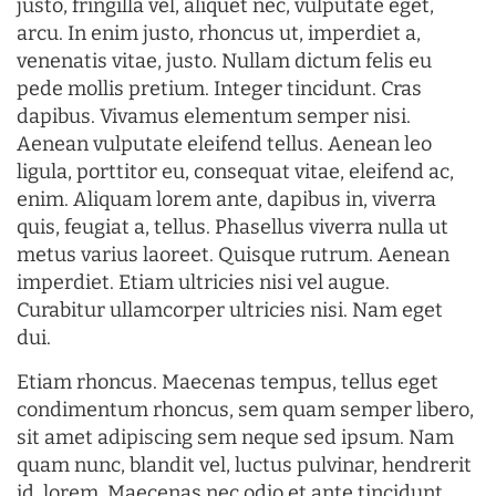
justo, fringilla vel, aliquet nec, vulputate eget,
arcu. In enim justo, rhoncus ut, imperdiet a,
venenatis vitae, justo. Nullam dictum felis eu
pede mollis pretium. Integer tincidunt. Cras
dapibus. Vivamus elementum semper nisi.
Aenean vulputate eleifend tellus. Aenean leo
ligula, porttitor eu, consequat vitae, eleifend ac,
enim. Aliquam lorem ante, dapibus in, viverra
quis, feugiat a, tellus. Phasellus viverra nulla ut
metus varius laoreet. Quisque rutrum. Aenean
imperdiet. Etiam ultricies nisi vel augue.
Curabitur ullamcorper ultricies nisi. Nam eget
dui.
Etiam rhoncus. Maecenas tempus, tellus eget
condimentum rhoncus, sem quam semper libero,
sit amet adipiscing sem neque sed ipsum. Nam
quam nunc, blandit vel, luctus pulvinar, hendrerit
id, lorem. Maecenas nec odio et ante tincidunt