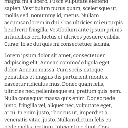
magna mi a libero. Fusce vulputate eleifend
sapien. Vestibulum purus quam, scelerisque ut,
mollis sed, nonummy id, metus. Nullam
accumsan lorem in dui. Cras ultricies mi eu turpis
hendrerit fringilla. Vestibulum ante ipsum primis
in faucibus orci luctus et ultrices posuere cubilia
Curae; In ac dui quis mi consectetuer lacinia.
Lorem ipsum dolor sit amet, consectetuer
adipiscing elit. Aenean commodo ligula eget
dolor. Aenean massa. Cum sociis natoque
penatibus et magnis dis parturient montes,
nascetur ridiculus mus. Donec quam felis,
ultricies nec, pellentesque eu, pretium quis, sem.
Nulla consequat massa quis enim. Donec pede
justo, fringilla vel, aliquet nec, vulputate eget,
arcu. In enim justo, rhoncus ut, imperdiet a,
venenatis vitae, justo. Nullam dictum felis eu
pede mollis pretium. Integer tincidunt. Cras