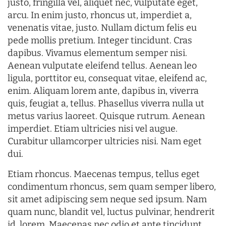
justo, fringilla vel, aliquet nec, vulputate eget,
arcu. In enim justo, rhoncus ut, imperdiet a,
venenatis vitae, justo. Nullam dictum felis eu
pede mollis pretium. Integer tincidunt. Cras
dapibus. Vivamus elementum semper nisi.
Aenean vulputate eleifend tellus. Aenean leo
ligula, porttitor eu, consequat vitae, eleifend ac,
enim. Aliquam lorem ante, dapibus in, viverra
quis, feugiat a, tellus. Phasellus viverra nulla ut
metus varius laoreet. Quisque rutrum. Aenean
imperdiet. Etiam ultricies nisi vel augue.
Curabitur ullamcorper ultricies nisi. Nam eget
dui.
Etiam rhoncus. Maecenas tempus, tellus eget
condimentum rhoncus, sem quam semper libero,
sit amet adipiscing sem neque sed ipsum. Nam
quam nunc, blandit vel, luctus pulvinar, hendrerit
id, lorem. Maecenas nec odio et ante tincidunt