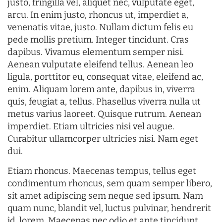
justo, fringilla vel, aliquet nec, vulputate eget,
arcu. In enim justo, rhoncus ut, imperdiet a,
venenatis vitae, justo. Nullam dictum felis eu
pede mollis pretium. Integer tincidunt. Cras
dapibus. Vivamus elementum semper nisi.
Aenean vulputate eleifend tellus. Aenean leo
ligula, porttitor eu, consequat vitae, eleifend ac,
enim. Aliquam lorem ante, dapibus in, viverra
quis, feugiat a, tellus. Phasellus viverra nulla ut
metus varius laoreet. Quisque rutrum. Aenean
imperdiet. Etiam ultricies nisi vel augue.
Curabitur ullamcorper ultricies nisi. Nam eget
dui.
Etiam rhoncus. Maecenas tempus, tellus eget
condimentum rhoncus, sem quam semper libero,
sit amet adipiscing sem neque sed ipsum. Nam
quam nunc, blandit vel, luctus pulvinar, hendrerit
id, lorem. Maecenas nec odio et ante tincidunt