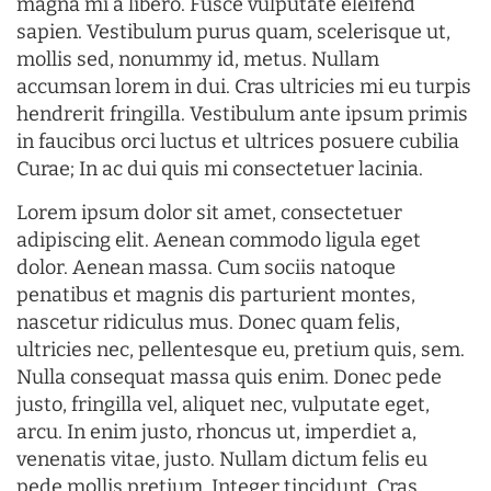
magna mi a libero. Fusce vulputate eleifend
sapien. Vestibulum purus quam, scelerisque ut,
mollis sed, nonummy id, metus. Nullam
accumsan lorem in dui. Cras ultricies mi eu turpis
hendrerit fringilla. Vestibulum ante ipsum primis
in faucibus orci luctus et ultrices posuere cubilia
Curae; In ac dui quis mi consectetuer lacinia.
Lorem ipsum dolor sit amet, consectetuer
adipiscing elit. Aenean commodo ligula eget
dolor. Aenean massa. Cum sociis natoque
penatibus et magnis dis parturient montes,
nascetur ridiculus mus. Donec quam felis,
ultricies nec, pellentesque eu, pretium quis, sem.
Nulla consequat massa quis enim. Donec pede
justo, fringilla vel, aliquet nec, vulputate eget,
arcu. In enim justo, rhoncus ut, imperdiet a,
venenatis vitae, justo. Nullam dictum felis eu
pede mollis pretium. Integer tincidunt. Cras