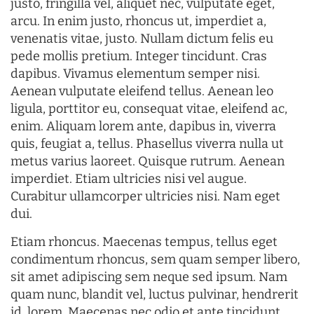
justo, fringilla vel, aliquet nec, vulputate eget,
arcu. In enim justo, rhoncus ut, imperdiet a,
venenatis vitae, justo. Nullam dictum felis eu
pede mollis pretium. Integer tincidunt. Cras
dapibus. Vivamus elementum semper nisi.
Aenean vulputate eleifend tellus. Aenean leo
ligula, porttitor eu, consequat vitae, eleifend ac,
enim. Aliquam lorem ante, dapibus in, viverra
quis, feugiat a, tellus. Phasellus viverra nulla ut
metus varius laoreet. Quisque rutrum. Aenean
imperdiet. Etiam ultricies nisi vel augue.
Curabitur ullamcorper ultricies nisi. Nam eget
dui.
Etiam rhoncus. Maecenas tempus, tellus eget
condimentum rhoncus, sem quam semper libero,
sit amet adipiscing sem neque sed ipsum. Nam
quam nunc, blandit vel, luctus pulvinar, hendrerit
id, lorem. Maecenas nec odio et ante tincidunt