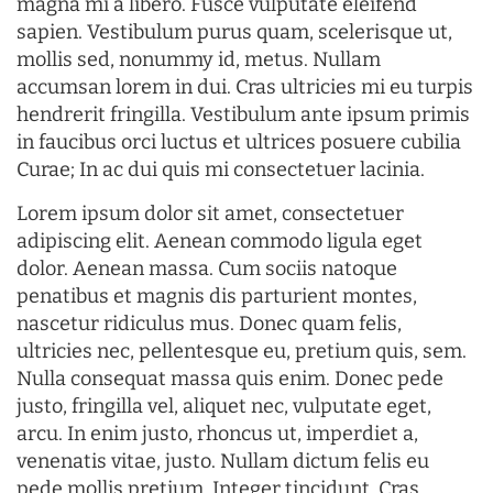
magna mi a libero. Fusce vulputate eleifend
sapien. Vestibulum purus quam, scelerisque ut,
mollis sed, nonummy id, metus. Nullam
accumsan lorem in dui. Cras ultricies mi eu turpis
hendrerit fringilla. Vestibulum ante ipsum primis
in faucibus orci luctus et ultrices posuere cubilia
Curae; In ac dui quis mi consectetuer lacinia.
Lorem ipsum dolor sit amet, consectetuer
adipiscing elit. Aenean commodo ligula eget
dolor. Aenean massa. Cum sociis natoque
penatibus et magnis dis parturient montes,
nascetur ridiculus mus. Donec quam felis,
ultricies nec, pellentesque eu, pretium quis, sem.
Nulla consequat massa quis enim. Donec pede
justo, fringilla vel, aliquet nec, vulputate eget,
arcu. In enim justo, rhoncus ut, imperdiet a,
venenatis vitae, justo. Nullam dictum felis eu
pede mollis pretium. Integer tincidunt. Cras