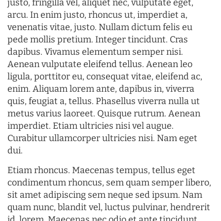
justo, fringilla vel, aliquet nec, vulputate eget,
arcu. In enim justo, rhoncus ut, imperdiet a,
venenatis vitae, justo. Nullam dictum felis eu
pede mollis pretium. Integer tincidunt. Cras
dapibus. Vivamus elementum semper nisi.
Aenean vulputate eleifend tellus. Aenean leo
ligula, porttitor eu, consequat vitae, eleifend ac,
enim. Aliquam lorem ante, dapibus in, viverra
quis, feugiat a, tellus. Phasellus viverra nulla ut
metus varius laoreet. Quisque rutrum. Aenean
imperdiet. Etiam ultricies nisi vel augue.
Curabitur ullamcorper ultricies nisi. Nam eget
dui.
Etiam rhoncus. Maecenas tempus, tellus eget
condimentum rhoncus, sem quam semper libero,
sit amet adipiscing sem neque sed ipsum. Nam
quam nunc, blandit vel, luctus pulvinar, hendrerit
id, lorem. Maecenas nec odio et ante tincidunt