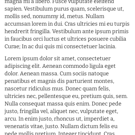
magna mi a libero. Fusce vulputate eleifend
sapien. Vestibulum purus quam, scelerisque ut,
mollis sed, nonummy id, metus. Nullam
accumsan lorem in dui. Cras ultricies mi eu turpis
hendrerit fringilla. Vestibulum ante ipsum primis
in faucibus orci luctus et ultrices posuere cubilia
Curae; In ac dui quis mi consectetuer lacinia.
Lorem ipsum dolor sit amet, consectetuer
adipiscing elit. Aenean commodo ligula eget
dolor. Aenean massa. Cum sociis natoque
penatibus et magnis dis parturient montes,
nascetur ridiculus mus. Donec quam felis,
ultricies nec, pellentesque eu, pretium quis, sem.
Nulla consequat massa quis enim. Donec pede
justo, fringilla vel, aliquet nec, vulputate eget,
arcu. In enim justo, rhoncus ut, imperdiet a,
venenatis vitae, justo. Nullam dictum felis eu
pede mollis pretium. Integer tincidunt. Cras