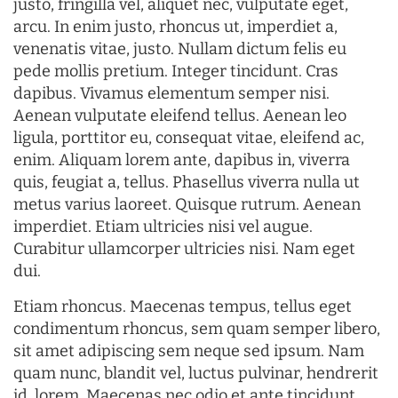
justo, fringilla vel, aliquet nec, vulputate eget,
arcu. In enim justo, rhoncus ut, imperdiet a,
venenatis vitae, justo. Nullam dictum felis eu
pede mollis pretium. Integer tincidunt. Cras
dapibus. Vivamus elementum semper nisi.
Aenean vulputate eleifend tellus. Aenean leo
ligula, porttitor eu, consequat vitae, eleifend ac,
enim. Aliquam lorem ante, dapibus in, viverra
quis, feugiat a, tellus. Phasellus viverra nulla ut
metus varius laoreet. Quisque rutrum. Aenean
imperdiet. Etiam ultricies nisi vel augue.
Curabitur ullamcorper ultricies nisi. Nam eget
dui.
Etiam rhoncus. Maecenas tempus, tellus eget
condimentum rhoncus, sem quam semper libero,
sit amet adipiscing sem neque sed ipsum. Nam
quam nunc, blandit vel, luctus pulvinar, hendrerit
id, lorem. Maecenas nec odio et ante tincidunt