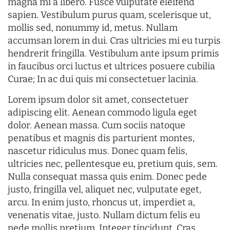
magna mi a libero. Fusce vulputate eleifend
sapien. Vestibulum purus quam, scelerisque ut,
mollis sed, nonummy id, metus. Nullam
accumsan lorem in dui. Cras ultricies mi eu turpis
hendrerit fringilla. Vestibulum ante ipsum primis
in faucibus orci luctus et ultrices posuere cubilia
Curae; In ac dui quis mi consectetuer lacinia.
Lorem ipsum dolor sit amet, consectetuer
adipiscing elit. Aenean commodo ligula eget
dolor. Aenean massa. Cum sociis natoque
penatibus et magnis dis parturient montes,
nascetur ridiculus mus. Donec quam felis,
ultricies nec, pellentesque eu, pretium quis, sem.
Nulla consequat massa quis enim. Donec pede
justo, fringilla vel, aliquet nec, vulputate eget,
arcu. In enim justo, rhoncus ut, imperdiet a,
venenatis vitae, justo. Nullam dictum felis eu
pede mollis pretium. Integer tincidunt. Cras