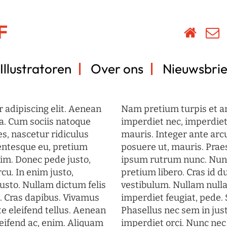
Illustratoren
Over ons
Nieuwsbrie
 adipiscing elit. Aenean
Nam pretium turpis et arc
a. Cum sociis natoque
imperdiet nec, imperdiet 
s, nascetur ridiculus
mauris. Integer ante arc
lentesque eu, pretium
posuere ut, mauris. Prae
im. Donec pede justo,
ipsum rutrum nunc. Nun
rcu. In enim justo,
pretium libero. Cras id du
justo. Nullam dictum felis
vestibulum. Nullam nulla
t. Cras dapibus. Vivamus
imperdiet feugiat, pede. 
 eleifend tellus. Aenean
Phasellus nec sem in just
eleifend ac, enim. Aliquam
imperdiet orci. Nunc nec