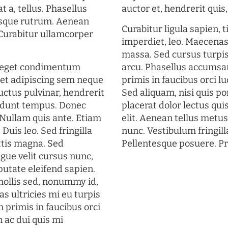
t a, tellus. Phasellus
auctor et, hendrerit quis, 
uisque rutrum. Aenean
Curabitur ligula sapien, 
. Curabitur ullamcorper
imperdiet, leo. Maecena
massa. Sed cursus turpis
s eget condimentum
arcu. Phasellus accumsan
et adipiscing sem neque
primis in faucibus orci lu
uctus pulvinar, hendrerit
Sed aliquam, nisi quis por
cidunt tempus. Donec
placerat dolor lectus qui
. Nullam quis ante. Etiam
elit. Aenean tellus metu
 Duis leo. Sed fringilla
nunc. Vestibulum fringill
ttis magna. Sed
Pellentesque posuere. Pr
gue velit cursus nunc,
putate eleifend sapien.
mollis sed, nonummy id,
s ultricies mi eu turpis
 primis in faucibus orci
n ac dui quis mi