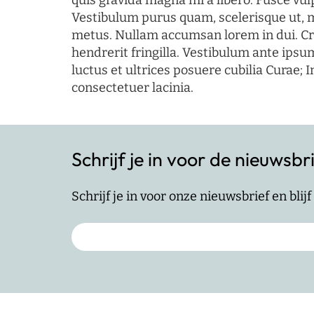
quis gravida magna mi a libero. Fusce vul
Vestibulum purus quam, scelerisque ut, 
metus. Nullam accumsan lorem in dui. Cra
hendrerit fringilla. Vestibulum ante ipsum
luctus et ultrices posuere cubilia Curae; I
consectetuer lacinia.
Schrijf je in voor de nieuwsbr
Schrijf je in voor onze nieuwsbrief en bli