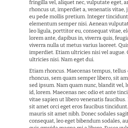
fringilla vel, aliquet nec, vulputate eget, a
rhoncus ut, imperdiet a, venenatis vitae, 
eu pede mollis pretium. Integer tincidun
elementum semper nisi. Aenean vulputate
leo ligula, porttitor eu, consequat vitae, 
lorem ante, dapibus in, viverra quis, feugia
viverra nulla ut metus varius laoreet. Q
imperdiet. Etiam ultricies nisi vel augue
ultricies nisi. Nam eget dui.
Etiam rhoncus. Maecenas tempus, tellu
rhoncus, sem quam semper libero, sit am
sed ipsum. Nam quam nunc, blandit vel, l
id, lorem. Maecenas nec odio et ante tin
vitae sapien ut libero venenatis faucibus
sit amet orci eget eros faucibus tincidunt.
mauris sit amet nibh. Donec sodales sagi
consequat, leo eget bibendum sodales, au