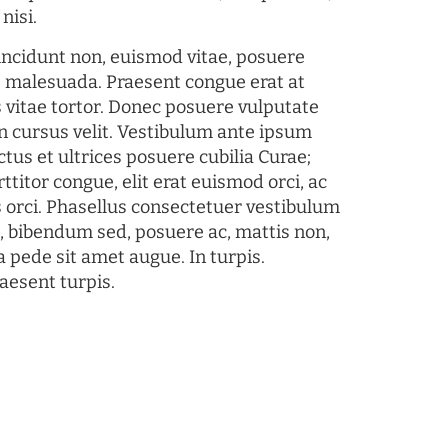
nisi.
tincidunt non, euismod vitae, posuere
s malesuada. Praesent congue erat at
 vitae tortor. Donec posuere vulputate
 cursus velit. Vestibulum ante ipsum
ctus et ultrices posuere cubilia Curae;
ttitor congue, elit erat euismod orci, ac
s orci. Phasellus consectetuer vestibulum
s, bibendum sed, posuere ac, mattis non,
a pede sit amet augue. In turpis.
aesent turpis.