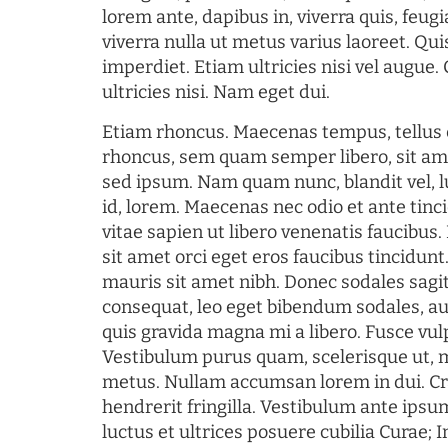
lorem ante, dapibus in, viverra quis, feugia
viverra nulla ut metus varius laoreet. Q
imperdiet. Etiam ultricies nisi vel augue
ultricies nisi. Nam eget dui.
Etiam rhoncus. Maecenas tempus, tellu
rhoncus, sem quam semper libero, sit am
sed ipsum. Nam quam nunc, blandit vel, l
id, lorem. Maecenas nec odio et ante tin
vitae sapien ut libero venenatis faucibus
sit amet orci eget eros faucibus tincidunt.
mauris sit amet nibh. Donec sodales sagi
consequat, leo eget bibendum sodales, au
quis gravida magna mi a libero. Fusce vul
Vestibulum purus quam, scelerisque ut, 
metus. Nullam accumsan lorem in dui. Cra
hendrerit fringilla. Vestibulum ante ipsum
luctus et ultrices posuere cubilia Curae; I