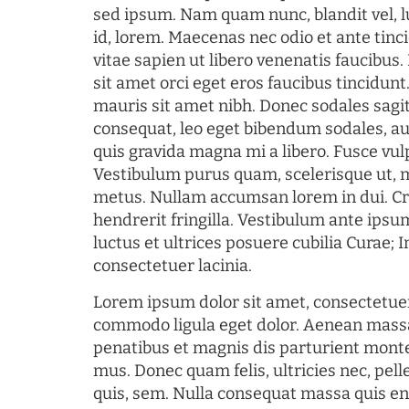
sed ipsum. Nam quam nunc, blandit vel, l
id, lorem. Maecenas nec odio et ante tin
vitae sapien ut libero venenatis faucibus
sit amet orci eget eros faucibus tincidunt.
mauris sit amet nibh. Donec sodales sagi
consequat, leo eget bibendum sodales, au
quis gravida magna mi a libero. Fusce vul
Vestibulum purus quam, scelerisque ut, 
metus. Nullam accumsan lorem in dui. Cra
hendrerit fringilla. Vestibulum ante ipsum
luctus et ultrices posuere cubilia Curae; I
consectetuer lacinia.
Lorem ipsum dolor sit amet, consectetuer
commodo ligula eget dolor. Aenean mass
penatibus et magnis dis parturient monte
mus. Donec quam felis, ultricies nec, pel
quis, sem. Nulla consequat massa quis en