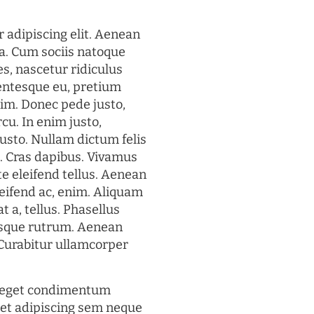
 adipiscing elit. Aenean
a. Cum sociis natoque
s, nascetur ridiculus
lentesque eu, pretium
im. Donec pede justo,
rcu. In enim justo,
justo. Nullam dictum felis
t. Cras dapibus. Vivamus
 eleifend tellus. Aenean
eleifend ac, enim. Aliquam
t a, tellus. Phasellus
uisque rutrum. Aenean
. Curabitur ullamcorper
s eget condimentum
et adipiscing sem neque