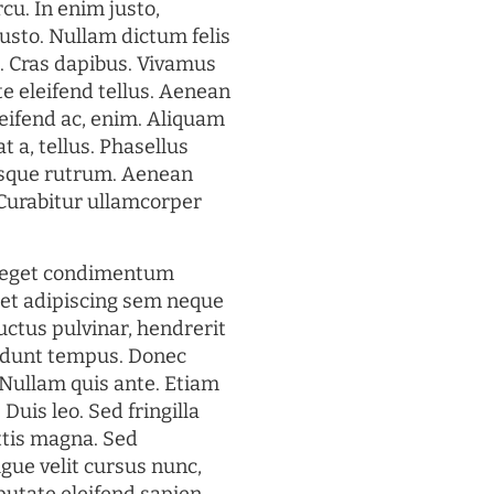
rcu. In enim justo,
justo. Nullam dictum felis
t. Cras dapibus. Vivamus
 eleifend tellus. Aenean
eleifend ac, enim. Aliquam
t a, tellus. Phasellus
uisque rutrum. Aenean
. Curabitur ullamcorper
s eget condimentum
et adipiscing sem neque
uctus pulvinar, hendrerit
cidunt tempus. Donec
. Nullam quis ante. Etiam
 Duis leo. Sed fringilla
ttis magna. Sed
gue velit cursus nunc,