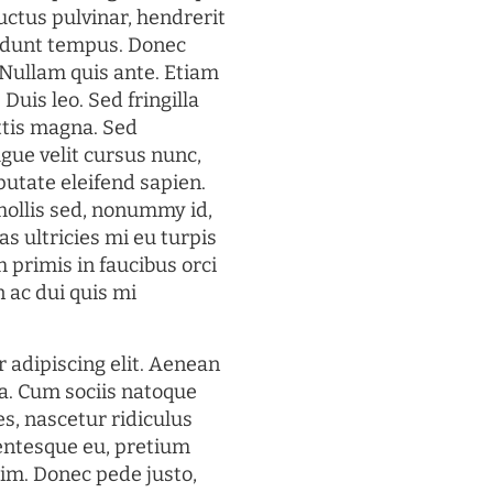
uctus pulvinar, hendrerit
cidunt tempus. Donec
. Nullam quis ante. Etiam
 Duis leo. Sed fringilla
ttis magna. Sed
gue velit cursus nunc,
putate eleifend sapien.
mollis sed, nonummy id,
s ultricies mi eu turpis
 primis in faucibus orci
n ac dui quis mi
 adipiscing elit. Aenean
a. Cum sociis natoque
s, nascetur ridiculus
lentesque eu, pretium
im. Donec pede justo,