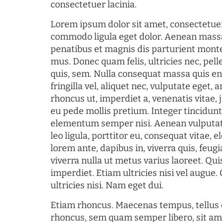
consectetuer lacinia.
Lorem ipsum dolor sit amet, consectetuer
commodo ligula eget dolor. Aenean mass
penatibus et magnis dis parturient monte
mus. Donec quam felis, ultricies nec, pel
quis, sem. Nulla consequat massa quis en
fringilla vel, aliquet nec, vulputate eget, a
rhoncus ut, imperdiet a, venenatis vitae, 
eu pede mollis pretium. Integer tincidun
elementum semper nisi. Aenean vulputate
leo ligula, porttitor eu, consequat vitae, 
lorem ante, dapibus in, viverra quis, feugia
viverra nulla ut metus varius laoreet. Q
imperdiet. Etiam ultricies nisi vel augue
ultricies nisi. Nam eget dui.
Etiam rhoncus. Maecenas tempus, tellu
rhoncus, sem quam semper libero, sit am