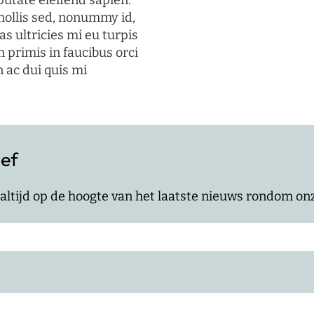
putate eleifend sapien.
mollis sed, nonummy id,
s ultricies mi eu turpis
 primis in faucibus orci
n ac dui quis mi
ief
jf altijd op de hoogte van het laatste nieuws rondom o