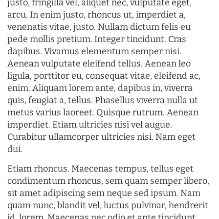
justo, fringilla vel, aliquet nec, vulputate eget,
arcu. In enim justo, rhoncus ut, imperdiet a,
venenatis vitae, justo. Nullam dictum felis eu
pede mollis pretium. Integer tincidunt. Cras
dapibus. Vivamus elementum semper nisi.
Aenean vulputate eleifend tellus. Aenean leo
ligula, porttitor eu, consequat vitae, eleifend ac,
enim. Aliquam lorem ante, dapibus in, viverra
quis, feugiat a, tellus. Phasellus viverra nulla ut
metus varius laoreet. Quisque rutrum. Aenean
imperdiet. Etiam ultricies nisi vel augue.
Curabitur ullamcorper ultricies nisi. Nam eget
dui.
Etiam rhoncus. Maecenas tempus, tellus eget
condimentum rhoncus, sem quam semper libero,
sit amet adipiscing sem neque sed ipsum. Nam
quam nunc, blandit vel, luctus pulvinar, hendrerit
id, lorem. Maecenas nec odio et ante tincidunt