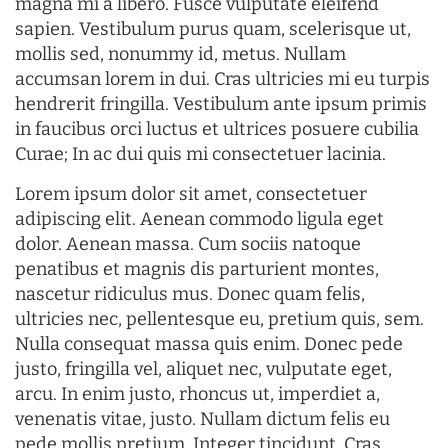
magna mi a libero. Fusce vulputate eleifend
sapien. Vestibulum purus quam, scelerisque ut,
mollis sed, nonummy id, metus. Nullam
accumsan lorem in dui. Cras ultricies mi eu turpis
hendrerit fringilla. Vestibulum ante ipsum primis
in faucibus orci luctus et ultrices posuere cubilia
Curae; In ac dui quis mi consectetuer lacinia.
Lorem ipsum dolor sit amet, consectetuer
adipiscing elit. Aenean commodo ligula eget
dolor. Aenean massa. Cum sociis natoque
penatibus et magnis dis parturient montes,
nascetur ridiculus mus. Donec quam felis,
ultricies nec, pellentesque eu, pretium quis, sem.
Nulla consequat massa quis enim. Donec pede
justo, fringilla vel, aliquet nec, vulputate eget,
arcu. In enim justo, rhoncus ut, imperdiet a,
venenatis vitae, justo. Nullam dictum felis eu
pede mollis pretium. Integer tincidunt. Cras