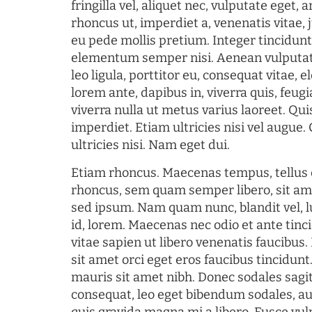
fringilla vel, aliquet nec, vulputate eget, a
rhoncus ut, imperdiet a, venenatis vitae, 
eu pede mollis pretium. Integer tincidun
elementum semper nisi. Aenean vulputate
leo ligula, porttitor eu, consequat vitae, 
lorem ante, dapibus in, viverra quis, feugia
viverra nulla ut metus varius laoreet. Q
imperdiet. Etiam ultricies nisi vel augue
ultricies nisi. Nam eget dui.
Etiam rhoncus. Maecenas tempus, tellu
rhoncus, sem quam semper libero, sit am
sed ipsum. Nam quam nunc, blandit vel, l
id, lorem. Maecenas nec odio et ante tin
vitae sapien ut libero venenatis faucibus
sit amet orci eget eros faucibus tincidunt.
mauris sit amet nibh. Donec sodales sagi
consequat, leo eget bibendum sodales, au