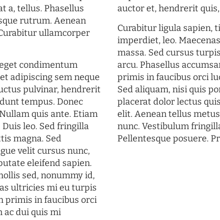
t a, tellus. Phasellus
auctor et, hendrerit quis, 
uisque rutrum. Aenean
Curabitur ligula sapien, 
. Curabitur ullamcorper
imperdiet, leo. Maecena
massa. Sed cursus turpis
s eget condimentum
arcu. Phasellus accumsan
et adipiscing sem neque
primis in faucibus orci lu
uctus pulvinar, hendrerit
Sed aliquam, nisi quis por
cidunt tempus. Donec
placerat dolor lectus qui
. Nullam quis ante. Etiam
elit. Aenean tellus metu
 Duis leo. Sed fringilla
nunc. Vestibulum fringill
ttis magna. Sed
Pellentesque posuere. Pr
gue velit cursus nunc,
putate eleifend sapien.
mollis sed, nonummy id,
s ultricies mi eu turpis
 primis in faucibus orci
n ac dui quis mi