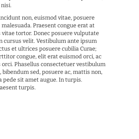
nisi.
tincidunt non, euismod vitae, posuere
s malesuada. Praesent congue erat at
 vitae tortor. Donec posuere vulputate
 cursus velit. Vestibulum ante ipsum
ctus et ultrices posuere cubilia Curae;
ttitor congue, elit erat euismod orci, ac
s orci. Phasellus consectetuer vestibulum
s, bibendum sed, posuere ac, mattis non,
a pede sit amet augue. In turpis.
aesent turpis.