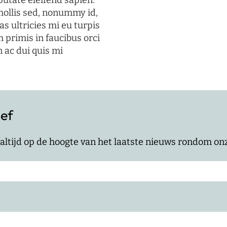
putate eleifend sapien.
mollis sed, nonummy id,
s ultricies mi eu turpis
 primis in faucibus orci
n ac dui quis mi
ief
jf altijd op de hoogte van het laatste nieuws rondom o