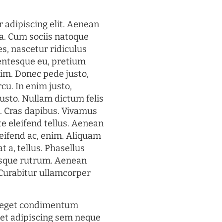
 adipiscing elit. Aenean
a. Cum sociis natoque
s, nascetur ridiculus
lentesque eu, pretium
im. Donec pede justo,
rcu. In enim justo,
justo. Nullam dictum felis
t. Cras dapibus. Vivamus
 eleifend tellus. Aenean
eleifend ac, enim. Aliquam
t a, tellus. Phasellus
uisque rutrum. Aenean
. Curabitur ullamcorper
s eget condimentum
et adipiscing sem neque