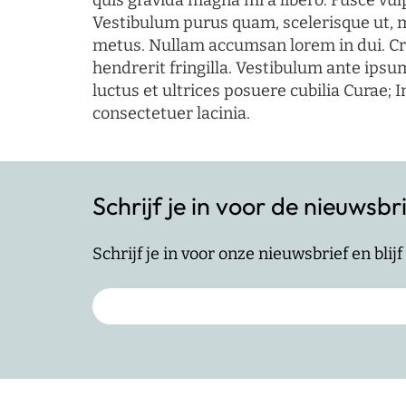
quis gravida magna mi a libero. Fusce vul
Vestibulum purus quam, scelerisque ut, 
metus. Nullam accumsan lorem in dui. Cra
hendrerit fringilla. Vestibulum ante ipsum
luctus et ultrices posuere cubilia Curae; I
consectetuer lacinia.
Schrijf je in voor de nieuwsbr
Schrijf je in voor onze nieuwsbrief en bli