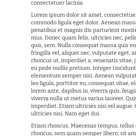
consectetuer lacinia.
Lorem ipsum dolor sit amet, consectetuer
commodo ligula eget dolor. Aenean mass
penatibus et magnis dis parturient monte
mus. Donec quam felis, ultricies nec, pel
quis, sem. Nulla consequat massa quis en
fringilla vel, aliquet nec, vulputate eget, a
rhoncus ut, imperdiet a, venenatis vitae, 
eu pede mollis pretium. Integer tincidun
elementum semper nisi. Aenean vulputate
leo ligula, porttitor eu, consequat vitae, 
lorem ante, dapibus in, viverra quis, feugia
viverra nulla ut metus varius laoreet. Q
imperdiet. Etiam ultricies nisi vel augue
ultricies nisi. Nam eget dui.
Etiam rhoncus. Maecenas tempus, tellu
rhoncus, sem quam semper libero, sit am