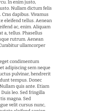
rcu. In enim justo,
justo. Nullam dictum felis
t. Cras dapibus. Vivamus
 eleifend tellus. Aenean
eleifend ac, enim. Aliquam
t a, tellus. Phasellus
uisque rutrum. Aenean
. Curabitur ullamcorper
s eget condimentum
et adipiscing sem neque
uctus pulvinar, hendrerit
cidunt tempus. Donec
. Nullam quis ante. Etiam
 Duis leo. Sed fringilla
ttis magna. Sed
gue velit cursus nunc,