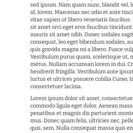
sed ipsum. Nam quam nunc, blandit vel, l
id, lorem. Maecenas nec odio et ante tin
vitae sapien ut libero venenatis faucibus
sit amet orci eget eros faucibus tincidunt.
mauris sit amet nibh. Donec sodales sagi
consequat, leo eget bibendum sodales, au
quis gravida magna mi a libero. Fusce vul
Vestibulum purus quam, scelerisque ut, 
metus. Nullam accumsan lorem in dui. Cra
hendrerit fringilla. Vestibulum ante ipsum
luctus et ultrices posuere cubilia Curae; I
consectetuer lacinia.
Lorem ipsum dolor sit amet, consectetuer
commodo ligula eget dolor. Aenean mass
penatibus et magnis dis parturient monte
mus. Donec quam felis, ultricies nec, pel
quis, sem. Nulla consequat massa quis en