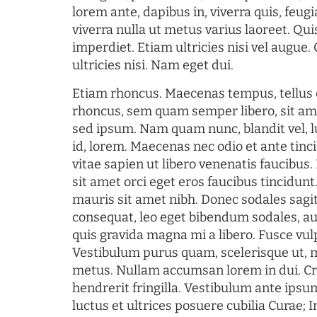
lorem ante, dapibus in, viverra quis, feugia
viverra nulla ut metus varius laoreet. Q
imperdiet. Etiam ultricies nisi vel augue
ultricies nisi. Nam eget dui.
Etiam rhoncus. Maecenas tempus, tellu
rhoncus, sem quam semper libero, sit am
sed ipsum. Nam quam nunc, blandit vel, l
id, lorem. Maecenas nec odio et ante tin
vitae sapien ut libero venenatis faucibus
sit amet orci eget eros faucibus tincidunt.
mauris sit amet nibh. Donec sodales sagi
consequat, leo eget bibendum sodales, au
quis gravida magna mi a libero. Fusce vul
Vestibulum purus quam, scelerisque ut, 
metus. Nullam accumsan lorem in dui. Cra
hendrerit fringilla. Vestibulum ante ipsum
luctus et ultrices posuere cubilia Curae; I