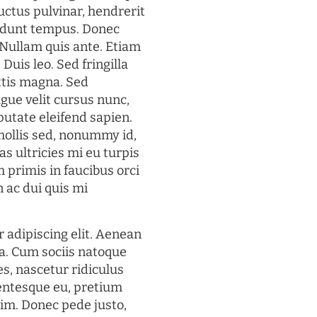
uctus pulvinar, hendrerit
cidunt tempus. Donec
. Nullam quis ante. Etiam
 Duis leo. Sed fringilla
ttis magna. Sed
gue velit cursus nunc,
putate eleifend sapien.
mollis sed, nonummy id,
s ultricies mi eu turpis
 primis in faucibus orci
n ac dui quis mi
 adipiscing elit. Aenean
a. Cum sociis natoque
s, nascetur ridiculus
lentesque eu, pretium
im. Donec pede justo,