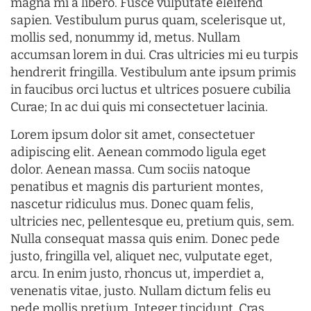
magna mi a libero. Fusce vulputate eleifend
sapien. Vestibulum purus quam, scelerisque ut,
mollis sed, nonummy id, metus. Nullam
accumsan lorem in dui. Cras ultricies mi eu turpis
hendrerit fringilla. Vestibulum ante ipsum primis
in faucibus orci luctus et ultrices posuere cubilia
Curae; In ac dui quis mi consectetuer lacinia.
Lorem ipsum dolor sit amet, consectetuer
adipiscing elit. Aenean commodo ligula eget
dolor. Aenean massa. Cum sociis natoque
penatibus et magnis dis parturient montes,
nascetur ridiculus mus. Donec quam felis,
ultricies nec, pellentesque eu, pretium quis, sem.
Nulla consequat massa quis enim. Donec pede
justo, fringilla vel, aliquet nec, vulputate eget,
arcu. In enim justo, rhoncus ut, imperdiet a,
venenatis vitae, justo. Nullam dictum felis eu
pede mollis pretium. Integer tincidunt. Cras