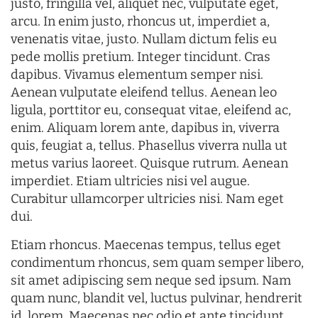
justo, fringilla vel, aliquet nec, vulputate eget,
arcu. In enim justo, rhoncus ut, imperdiet a,
venenatis vitae, justo. Nullam dictum felis eu
pede mollis pretium. Integer tincidunt. Cras
dapibus. Vivamus elementum semper nisi.
Aenean vulputate eleifend tellus. Aenean leo
ligula, porttitor eu, consequat vitae, eleifend ac,
enim. Aliquam lorem ante, dapibus in, viverra
quis, feugiat a, tellus. Phasellus viverra nulla ut
metus varius laoreet. Quisque rutrum. Aenean
imperdiet. Etiam ultricies nisi vel augue.
Curabitur ullamcorper ultricies nisi. Nam eget
dui.
Etiam rhoncus. Maecenas tempus, tellus eget
condimentum rhoncus, sem quam semper libero,
sit amet adipiscing sem neque sed ipsum. Nam
quam nunc, blandit vel, luctus pulvinar, hendrerit
id, lorem. Maecenas nec odio et ante tincidunt