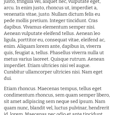
justo, fringilla vel, aliquet nec, vulputate eget,
arcu. In enim justo, rhoncus ut, imperdiet a,
venenatis vitae, justo. Nullam dictum felis eu
pede mollis pretium. Integer tincidunt. Cras
dapibus. Vivamus elementum semper nisi.
Aenean vulputate eleifend tellus. Aenean leo
ligula, porttitor eu, consequat vitae, eleifend ac,
enim. Aliquam lorem ante, dapibus in, viverra
quis, feugiat a, tellus. Phasellus viverra nulla ut
metus varius laoreet. Quisque rutrum. Aenean
imperdiet. Etiam ultricies nisi vel augue.
Curabitur ullamcorper ultricies nisi. Nam eget
dui.
Etiam rhoncus. Maecenas tempus, tellus eget
condimentum rhoncus, sem quam semper libero,
sit amet adipiscing sem neque sed ipsum. Nam
quam nunc, blandit vel, luctus pulvinar, hendrerit
id, lorem. Maecenas nec odio et ante tincidunt