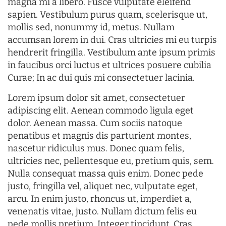
magna mi a libero. Fusce vulputate eleifend
sapien. Vestibulum purus quam, scelerisque ut,
mollis sed, nonummy id, metus. Nullam
accumsan lorem in dui. Cras ultricies mi eu turpis
hendrerit fringilla. Vestibulum ante ipsum primis
in faucibus orci luctus et ultrices posuere cubilia
Curae; In ac dui quis mi consectetuer lacinia.
Lorem ipsum dolor sit amet, consectetuer
adipiscing elit. Aenean commodo ligula eget
dolor. Aenean massa. Cum sociis natoque
penatibus et magnis dis parturient montes,
nascetur ridiculus mus. Donec quam felis,
ultricies nec, pellentesque eu, pretium quis, sem.
Nulla consequat massa quis enim. Donec pede
justo, fringilla vel, aliquet nec, vulputate eget,
arcu. In enim justo, rhoncus ut, imperdiet a,
venenatis vitae, justo. Nullam dictum felis eu
pede mollis pretium. Integer tincidunt. Cras