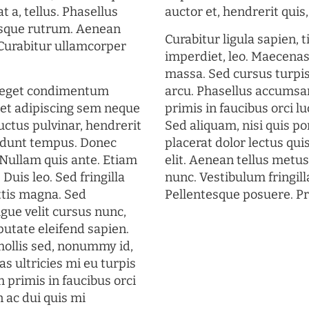
t a, tellus. Phasellus
auctor et, hendrerit quis, 
uisque rutrum. Aenean
Curabitur ligula sapien, 
. Curabitur ullamcorper
imperdiet, leo. Maecena
massa. Sed cursus turpis
s eget condimentum
arcu. Phasellus accumsan
et adipiscing sem neque
primis in faucibus orci lu
uctus pulvinar, hendrerit
Sed aliquam, nisi quis por
cidunt tempus. Donec
placerat dolor lectus qui
. Nullam quis ante. Etiam
elit. Aenean tellus metu
 Duis leo. Sed fringilla
nunc. Vestibulum fringill
ttis magna. Sed
Pellentesque posuere. Pr
gue velit cursus nunc,
putate eleifend sapien.
mollis sed, nonummy id,
s ultricies mi eu turpis
 primis in faucibus orci
n ac dui quis mi