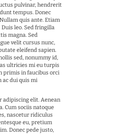
uctus pulvinar, hendrerit
cidunt tempus. Donec
. Nullam quis ante. Etiam
 Duis leo. Sed fringilla
ttis magna. Sed
gue velit cursus nunc,
putate eleifend sapien.
mollis sed, nonummy id,
s ultricies mi eu turpis
 primis in faucibus orci
n ac dui quis mi
 adipiscing elit. Aenean
a. Cum sociis natoque
s, nascetur ridiculus
lentesque eu, pretium
im. Donec pede justo,