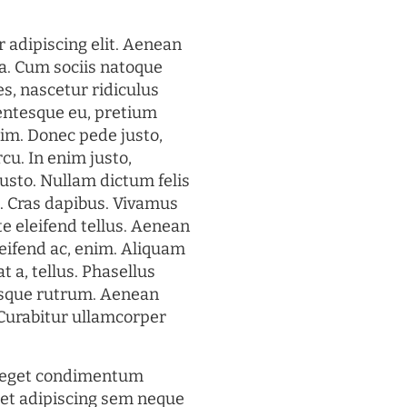
 adipiscing elit. Aenean
a. Cum sociis natoque
s, nascetur ridiculus
lentesque eu, pretium
im. Donec pede justo,
rcu. In enim justo,
justo. Nullam dictum felis
t. Cras dapibus. Vivamus
 eleifend tellus. Aenean
eleifend ac, enim. Aliquam
t a, tellus. Phasellus
uisque rutrum. Aenean
. Curabitur ullamcorper
s eget condimentum
et adipiscing sem neque