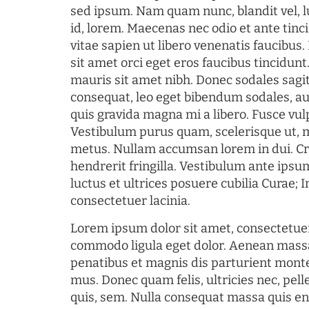
sed ipsum. Nam quam nunc, blandit vel, l
id, lorem. Maecenas nec odio et ante tin
vitae sapien ut libero venenatis faucibus
sit amet orci eget eros faucibus tincidunt.
mauris sit amet nibh. Donec sodales sagi
consequat, leo eget bibendum sodales, au
quis gravida magna mi a libero. Fusce vul
Vestibulum purus quam, scelerisque ut, 
metus. Nullam accumsan lorem in dui. Cra
hendrerit fringilla. Vestibulum ante ipsum
luctus et ultrices posuere cubilia Curae; I
consectetuer lacinia.
Lorem ipsum dolor sit amet, consectetuer
commodo ligula eget dolor. Aenean mass
penatibus et magnis dis parturient monte
mus. Donec quam felis, ultricies nec, pel
quis, sem. Nulla consequat massa quis en