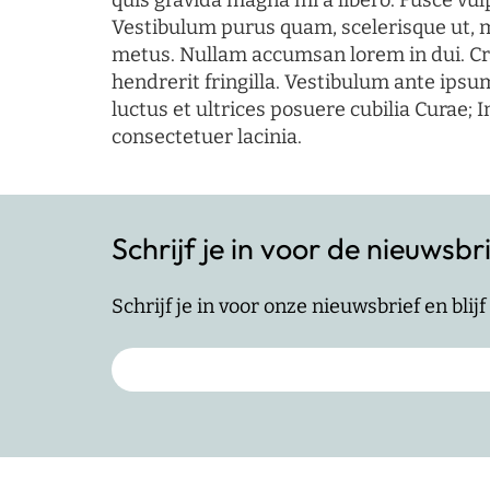
quis gravida magna mi a libero. Fusce vul
Vestibulum purus quam, scelerisque ut, 
metus. Nullam accumsan lorem in dui. Cra
hendrerit fringilla. Vestibulum ante ipsum
luctus et ultrices posuere cubilia Curae; I
consectetuer lacinia.
Schrijf je in voor de nieuwsbr
Schrijf je in voor onze nieuwsbrief en bli