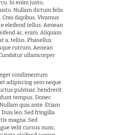
rcu. In enim justo,
justo. Nullam dictum felis
t. Cras dapibus. Vivamus
 eleifend tellus. Aenean
eleifend ac, enim. Aliquam
t a, tellus. Phasellus
uisque rutrum. Aenean
. Curabitur ullamcorper
s eget condimentum
et adipiscing sem neque
uctus pulvinar, hendrerit
cidunt tempus. Donec
. Nullam quis ante. Etiam
 Duis leo. Sed fringilla
ttis magna. Sed
gue velit cursus nunc,