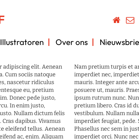
Illustratoren
Over ons
Nieuwsbrie
 adipiscing elit. Aenean
Nam pretium turpis et arc
a. Cum sociis natoque
imperdiet nec, imperdiet 
s, nascetur ridiculus
mauris. Integer ante arc
lentesque eu, pretium
posuere ut, mauris. Prae
im. Donec pede justo,
ipsum rutrum nunc. Nun
rcu. In enim justo,
pretium libero. Cras id du
justo. Nullam dictum felis
vestibulum. Nullam nulla
t. Cras dapibus. Vivamus
imperdiet feugiat, pede. 
 eleifend tellus. Aenean
Phasellus nec sem in just
eleifend ac, enim. Aliquam
imperdiet orci. Nunc nec