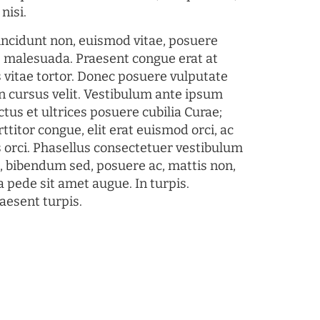
nisi.
tincidunt non, euismod vitae, posuere
s malesuada. Praesent congue erat at
 vitae tortor. Donec posuere vulputate
 cursus velit. Vestibulum ante ipsum
ctus et ultrices posuere cubilia Curae;
ttitor congue, elit erat euismod orci, ac
s orci. Phasellus consectetuer vestibulum
s, bibendum sed, posuere ac, mattis non,
a pede sit amet augue. In turpis.
aesent turpis.