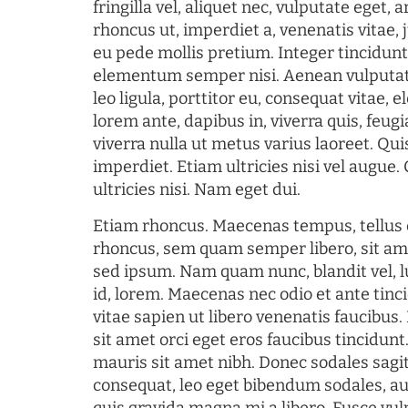
fringilla vel, aliquet nec, vulputate eget, a
rhoncus ut, imperdiet a, venenatis vitae, 
eu pede mollis pretium. Integer tincidun
elementum semper nisi. Aenean vulputate
leo ligula, porttitor eu, consequat vitae, 
lorem ante, dapibus in, viverra quis, feugia
viverra nulla ut metus varius laoreet. Q
imperdiet. Etiam ultricies nisi vel augue
ultricies nisi. Nam eget dui.
Etiam rhoncus. Maecenas tempus, tellu
rhoncus, sem quam semper libero, sit am
sed ipsum. Nam quam nunc, blandit vel, l
id, lorem. Maecenas nec odio et ante tin
vitae sapien ut libero venenatis faucibus
sit amet orci eget eros faucibus tincidunt.
mauris sit amet nibh. Donec sodales sagi
consequat, leo eget bibendum sodales, au