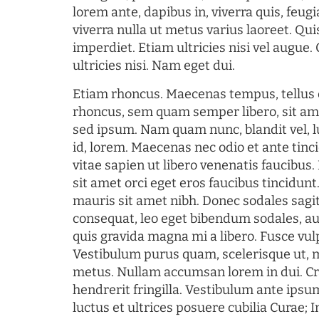
lorem ante, dapibus in, viverra quis, feugia
viverra nulla ut metus varius laoreet. Q
imperdiet. Etiam ultricies nisi vel augue
ultricies nisi. Nam eget dui.
Etiam rhoncus. Maecenas tempus, tellu
rhoncus, sem quam semper libero, sit am
sed ipsum. Nam quam nunc, blandit vel, l
id, lorem. Maecenas nec odio et ante tin
vitae sapien ut libero venenatis faucibus
sit amet orci eget eros faucibus tincidunt.
mauris sit amet nibh. Donec sodales sagi
consequat, leo eget bibendum sodales, au
quis gravida magna mi a libero. Fusce vul
Vestibulum purus quam, scelerisque ut, 
metus. Nullam accumsan lorem in dui. Cra
hendrerit fringilla. Vestibulum ante ipsum
luctus et ultrices posuere cubilia Curae; I