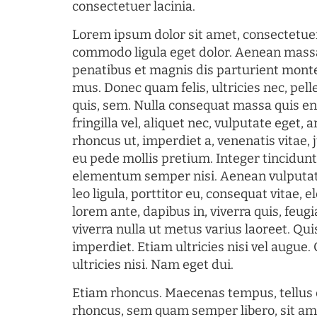
consectetuer lacinia.
Lorem ipsum dolor sit amet, consectetuer
commodo ligula eget dolor. Aenean mass
penatibus et magnis dis parturient monte
mus. Donec quam felis, ultricies nec, pel
quis, sem. Nulla consequat massa quis en
fringilla vel, aliquet nec, vulputate eget, a
rhoncus ut, imperdiet a, venenatis vitae, 
eu pede mollis pretium. Integer tincidun
elementum semper nisi. Aenean vulputate
leo ligula, porttitor eu, consequat vitae, 
lorem ante, dapibus in, viverra quis, feugia
viverra nulla ut metus varius laoreet. Q
imperdiet. Etiam ultricies nisi vel augue
ultricies nisi. Nam eget dui.
Etiam rhoncus. Maecenas tempus, tellu
rhoncus, sem quam semper libero, sit am