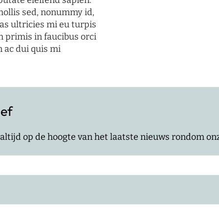
putate eleifend sapien.
mollis sed, nonummy id,
s ultricies mi eu turpis
 primis in faucibus orci
n ac dui quis mi
ief
jf altijd op de hoogte van het laatste nieuws rondom o