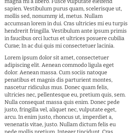
magna mi a libero. Fusce vulputate eleifend
sapien. Vestibulum purus quam, scelerisque ut,
mollis sed, nonummy id, metus. Nullam
accumsan lorem in dui. Cras ultricies mi eu turpis
hendrerit fringilla. Vestibulum ante ipsum primis
in faucibus orci luctus et ultrices posuere cubilia
Curae; In ac dui quis mi consectetuer lacinia.
Lorem ipsum dolor sit amet, consectetuer
adipiscing elit. Aenean commodo ligula eget
dolor. Aenean massa. Cum sociis natoque
penatibus et magnis dis parturient montes,
nascetur ridiculus mus. Donec quam felis,
ultricies nec, pellentesque eu, pretium quis, sem.
Nulla consequat massa quis enim. Donec pede
justo, fringilla vel, aliquet nec, vulputate eget,
arcu. In enim justo, rhoncus ut, imperdiet a,
venenatis vitae, justo. Nullam dictum felis eu
pede mollis pretium. Integer tincidunt. Cras