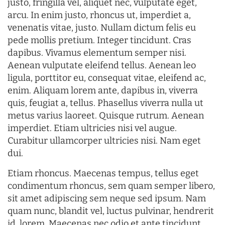
justo, fringilla vel, aliquet nec, vulputate eget,
arcu. In enim justo, rhoncus ut, imperdiet a,
venenatis vitae, justo. Nullam dictum felis eu
pede mollis pretium. Integer tincidunt. Cras
dapibus. Vivamus elementum semper nisi.
Aenean vulputate eleifend tellus. Aenean leo
ligula, porttitor eu, consequat vitae, eleifend ac,
enim. Aliquam lorem ante, dapibus in, viverra
quis, feugiat a, tellus. Phasellus viverra nulla ut
metus varius laoreet. Quisque rutrum. Aenean
imperdiet. Etiam ultricies nisi vel augue.
Curabitur ullamcorper ultricies nisi. Nam eget
dui.
Etiam rhoncus. Maecenas tempus, tellus eget
condimentum rhoncus, sem quam semper libero,
sit amet adipiscing sem neque sed ipsum. Nam
quam nunc, blandit vel, luctus pulvinar, hendrerit
id, lorem. Maecenas nec odio et ante tincidunt