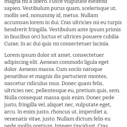
magna mi a libero. Fusce vulputate eleifend
sapien. Vestibulum purus quam, scelerisque ut,
mollis sed, nonummy id, metus. Nullam
accumsan lorem in dui. Cras ultricies mi eu turpis
hendrerit fringilla. Vestibulum ante ipsum primis
in faucibus orci luctus et ultrices posuere cubilia
Curae; In ac dui quis mi consectetuer lacinia.
Lorem ipsum dolor sit amet, consectetuer
adipiscing elit. Aenean commodo ligula eget
dolor. Aenean massa. Cum sociis natoque
penatibus et magnis dis parturient montes,
nascetur ridiculus mus. Donec quam felis,
ultricies nec, pellentesque eu, pretium quis, sem.
Nulla consequat massa quis enim. Donec pede
justo, fringilla vel, aliquet nec, vulputate eget,
arcu. In enim justo, rhoncus ut, imperdiet a,
venenatis vitae, justo. Nullam dictum felis eu
pede mollis pretium. Integer tincidunt. Cras