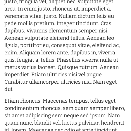
justo, fringilla vel, aliquet nec, vulputate eget,
arcu. In enim justo, rhoncus ut, imperdiet a,
venenatis vitae, justo. Nullam dictum felis eu
pede mollis pretium. Integer tincidunt. Cras
dapibus. Vivamus elementum semper nisi.
Aenean vulputate eleifend tellus. Aenean leo
ligula, porttitor eu, consequat vitae, eleifend ac,
enim. Aliquam lorem ante, dapibus in, viverra
quis, feugiat a, tellus. Phasellus viverra nulla ut
metus varius laoreet. Quisque rutrum. Aenean
imperdiet. Etiam ultricies nisi vel augue.
Curabitur ullamcorper ultricies nisi. Nam eget
dui.
Etiam rhoncus. Maecenas tempus, tellus eget
condimentum rhoncus, sem quam semper libero,
sit amet adipiscing sem neque sed ipsum. Nam
quam nunc, blandit vel, luctus pulvinar, hendrerit
id, lorem. Maecenas nec odio et ante tincidunt