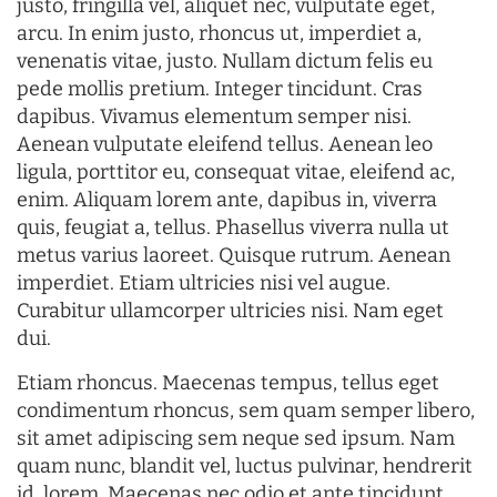
justo, fringilla vel, aliquet nec, vulputate eget,
arcu. In enim justo, rhoncus ut, imperdiet a,
venenatis vitae, justo. Nullam dictum felis eu
pede mollis pretium. Integer tincidunt. Cras
dapibus. Vivamus elementum semper nisi.
Aenean vulputate eleifend tellus. Aenean leo
ligula, porttitor eu, consequat vitae, eleifend ac,
enim. Aliquam lorem ante, dapibus in, viverra
quis, feugiat a, tellus. Phasellus viverra nulla ut
metus varius laoreet. Quisque rutrum. Aenean
imperdiet. Etiam ultricies nisi vel augue.
Curabitur ullamcorper ultricies nisi. Nam eget
dui.
Etiam rhoncus. Maecenas tempus, tellus eget
condimentum rhoncus, sem quam semper libero,
sit amet adipiscing sem neque sed ipsum. Nam
quam nunc, blandit vel, luctus pulvinar, hendrerit
id, lorem. Maecenas nec odio et ante tincidunt