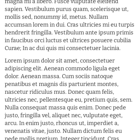
magna mi a libero. Fusce vulputate eleifend
sapien. Vestibulum purus quam, scelerisque ut,
mollis sed, nonummy id, metus. Nullam
accumsan lorem in dui. Cras ultricies mi eu turpis
hendrerit fringilla. Vestibulum ante ipsum primis
in faucibus orci luctus et ultrices posuere cubilia
Curae; In ac dui quis mi consectetuer lacinia.
Lorem ipsum dolor sit amet, consectetuer
adipiscing elit. Aenean commodo ligula eget
dolor. Aenean massa. Cum sociis natoque
penatibus et magnis dis parturient montes,
nascetur ridiculus mus. Donec quam felis,
ultricies nec, pellentesque eu, pretium quis, sem.
Nulla consequat massa quis enim. Donec pede
justo, fringilla vel, aliquet nec, vulputate eget,
arcu. In enim justo, rhoncus ut, imperdiet a,
venenatis vitae, justo. Nullam dictum felis eu
pede mollis pretium. Integer tincidunt. Cras