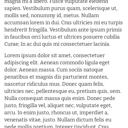
magna mi a libero. Fusce vulputate eleifend
sapien. Vestibulum purus quam, scelerisque ut,
mollis sed, nonummy id, metus. Nullam
accumsan lorem in dui. Cras ultricies mi eu turpis
hendrerit fringilla. Vestibulum ante ipsum primis
in faucibus orci luctus et ultrices posuere cubilia
Curae; In ac dui quis mi consectetuer lacinia.
Lorem ipsum dolor sit amet, consectetuer
adipiscing elit. Aenean commodo ligula eget
dolor. Aenean massa. Cum sociis natoque
penatibus et magnis dis parturient montes,
nascetur ridiculus mus. Donec quam felis,
ultricies nec, pellentesque eu, pretium quis, sem.
Nulla consequat massa quis enim. Donec pede
justo, fringilla vel, aliquet nec, vulputate eget,
arcu. In enim justo, rhoncus ut, imperdiet a,
venenatis vitae, justo. Nullam dictum felis eu
pede mollis pretium. Integer tincidunt. Cras