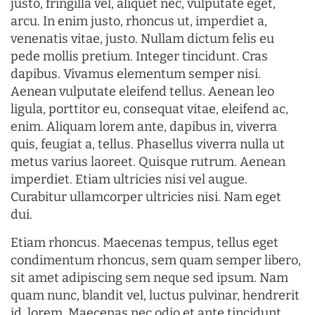
justo, fringilla vel, aliquet nec, vulputate eget,
arcu. In enim justo, rhoncus ut, imperdiet a,
venenatis vitae, justo. Nullam dictum felis eu
pede mollis pretium. Integer tincidunt. Cras
dapibus. Vivamus elementum semper nisi.
Aenean vulputate eleifend tellus. Aenean leo
ligula, porttitor eu, consequat vitae, eleifend ac,
enim. Aliquam lorem ante, dapibus in, viverra
quis, feugiat a, tellus. Phasellus viverra nulla ut
metus varius laoreet. Quisque rutrum. Aenean
imperdiet. Etiam ultricies nisi vel augue.
Curabitur ullamcorper ultricies nisi. Nam eget
dui.
Etiam rhoncus. Maecenas tempus, tellus eget
condimentum rhoncus, sem quam semper libero,
sit amet adipiscing sem neque sed ipsum. Nam
quam nunc, blandit vel, luctus pulvinar, hendrerit
id, lorem. Maecenas nec odio et ante tincidunt