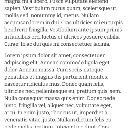
magna mi a libero. Fusce vulputate eleifend
sapien. Vestibulum purus quam, scelerisque ut,
mollis sed, nonummy id, metus. Nullam
accumsan lorem in dui. Cras ultricies mi eu turpis
hendrerit fringilla. Vestibulum ante ipsum primis
in faucibus orci luctus et ultrices posuere cubilia
Curae; In ac dui quis mi consectetuer lacinia.
Lorem ipsum dolor sit amet, consectetuer
adipiscing elit. Aenean commodo ligula eget
dolor. Aenean massa. Cum sociis natoque
penatibus et magnis dis parturient montes,
nascetur ridiculus mus. Donec quam felis,
ultricies nec, pellentesque eu, pretium quis, sem.
Nulla consequat massa quis enim. Donec pede
justo, fringilla vel, aliquet nec, vulputate eget,
arcu. In enim justo, rhoncus ut, imperdiet a,
venenatis vitae, justo. Nullam dictum felis eu
pede mollis pretium. Integer tincidunt. Cras