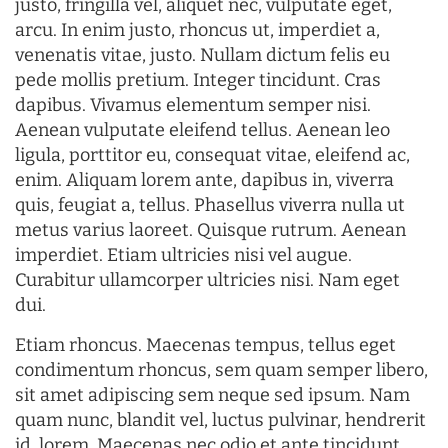
justo, fringilla vel, aliquet nec, vulputate eget,
arcu. In enim justo, rhoncus ut, imperdiet a,
venenatis vitae, justo. Nullam dictum felis eu
pede mollis pretium. Integer tincidunt. Cras
dapibus. Vivamus elementum semper nisi.
Aenean vulputate eleifend tellus. Aenean leo
ligula, porttitor eu, consequat vitae, eleifend ac,
enim. Aliquam lorem ante, dapibus in, viverra
quis, feugiat a, tellus. Phasellus viverra nulla ut
metus varius laoreet. Quisque rutrum. Aenean
imperdiet. Etiam ultricies nisi vel augue.
Curabitur ullamcorper ultricies nisi. Nam eget
dui.
Etiam rhoncus. Maecenas tempus, tellus eget
condimentum rhoncus, sem quam semper libero,
sit amet adipiscing sem neque sed ipsum. Nam
quam nunc, blandit vel, luctus pulvinar, hendrerit
id, lorem. Maecenas nec odio et ante tincidunt