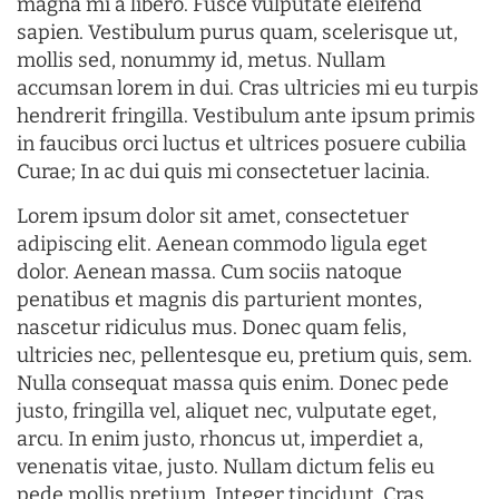
magna mi a libero. Fusce vulputate eleifend
sapien. Vestibulum purus quam, scelerisque ut,
mollis sed, nonummy id, metus. Nullam
accumsan lorem in dui. Cras ultricies mi eu turpis
hendrerit fringilla. Vestibulum ante ipsum primis
in faucibus orci luctus et ultrices posuere cubilia
Curae; In ac dui quis mi consectetuer lacinia.
Lorem ipsum dolor sit amet, consectetuer
adipiscing elit. Aenean commodo ligula eget
dolor. Aenean massa. Cum sociis natoque
penatibus et magnis dis parturient montes,
nascetur ridiculus mus. Donec quam felis,
ultricies nec, pellentesque eu, pretium quis, sem.
Nulla consequat massa quis enim. Donec pede
justo, fringilla vel, aliquet nec, vulputate eget,
arcu. In enim justo, rhoncus ut, imperdiet a,
venenatis vitae, justo. Nullam dictum felis eu
pede mollis pretium. Integer tincidunt. Cras