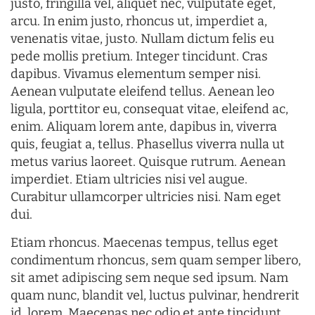
justo, fringilla vel, aliquet nec, vulputate eget,
arcu. In enim justo, rhoncus ut, imperdiet a,
venenatis vitae, justo. Nullam dictum felis eu
pede mollis pretium. Integer tincidunt. Cras
dapibus. Vivamus elementum semper nisi.
Aenean vulputate eleifend tellus. Aenean leo
ligula, porttitor eu, consequat vitae, eleifend ac,
enim. Aliquam lorem ante, dapibus in, viverra
quis, feugiat a, tellus. Phasellus viverra nulla ut
metus varius laoreet. Quisque rutrum. Aenean
imperdiet. Etiam ultricies nisi vel augue.
Curabitur ullamcorper ultricies nisi. Nam eget
dui.
Etiam rhoncus. Maecenas tempus, tellus eget
condimentum rhoncus, sem quam semper libero,
sit amet adipiscing sem neque sed ipsum. Nam
quam nunc, blandit vel, luctus pulvinar, hendrerit
id, lorem. Maecenas nec odio et ante tincidunt