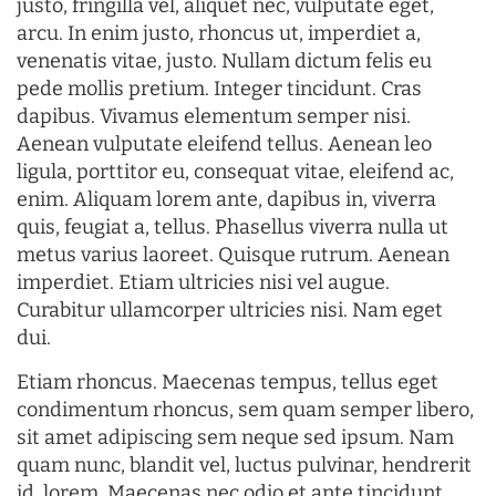
justo, fringilla vel, aliquet nec, vulputate eget,
arcu. In enim justo, rhoncus ut, imperdiet a,
venenatis vitae, justo. Nullam dictum felis eu
pede mollis pretium. Integer tincidunt. Cras
dapibus. Vivamus elementum semper nisi.
Aenean vulputate eleifend tellus. Aenean leo
ligula, porttitor eu, consequat vitae, eleifend ac,
enim. Aliquam lorem ante, dapibus in, viverra
quis, feugiat a, tellus. Phasellus viverra nulla ut
metus varius laoreet. Quisque rutrum. Aenean
imperdiet. Etiam ultricies nisi vel augue.
Curabitur ullamcorper ultricies nisi. Nam eget
dui.
Etiam rhoncus. Maecenas tempus, tellus eget
condimentum rhoncus, sem quam semper libero,
sit amet adipiscing sem neque sed ipsum. Nam
quam nunc, blandit vel, luctus pulvinar, hendrerit
id, lorem. Maecenas nec odio et ante tincidunt