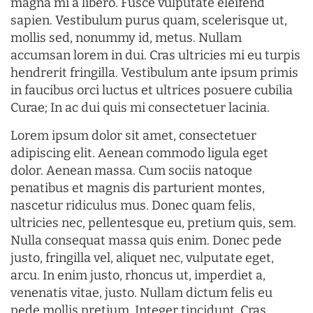
magna mi a libero. Fusce vulputate eleifend
sapien. Vestibulum purus quam, scelerisque ut,
mollis sed, nonummy id, metus. Nullam
accumsan lorem in dui. Cras ultricies mi eu turpis
hendrerit fringilla. Vestibulum ante ipsum primis
in faucibus orci luctus et ultrices posuere cubilia
Curae; In ac dui quis mi consectetuer lacinia.
Lorem ipsum dolor sit amet, consectetuer
adipiscing elit. Aenean commodo ligula eget
dolor. Aenean massa. Cum sociis natoque
penatibus et magnis dis parturient montes,
nascetur ridiculus mus. Donec quam felis,
ultricies nec, pellentesque eu, pretium quis, sem.
Nulla consequat massa quis enim. Donec pede
justo, fringilla vel, aliquet nec, vulputate eget,
arcu. In enim justo, rhoncus ut, imperdiet a,
venenatis vitae, justo. Nullam dictum felis eu
pede mollis pretium. Integer tincidunt. Cras