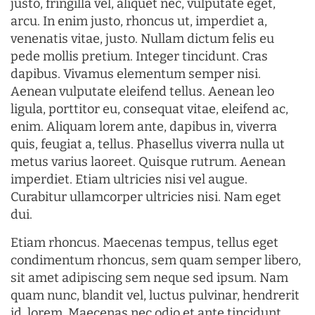
justo, fringilla vel, aliquet nec, vulputate eget,
arcu. In enim justo, rhoncus ut, imperdiet a,
venenatis vitae, justo. Nullam dictum felis eu
pede mollis pretium. Integer tincidunt. Cras
dapibus. Vivamus elementum semper nisi.
Aenean vulputate eleifend tellus. Aenean leo
ligula, porttitor eu, consequat vitae, eleifend ac,
enim. Aliquam lorem ante, dapibus in, viverra
quis, feugiat a, tellus. Phasellus viverra nulla ut
metus varius laoreet. Quisque rutrum. Aenean
imperdiet. Etiam ultricies nisi vel augue.
Curabitur ullamcorper ultricies nisi. Nam eget
dui.
Etiam rhoncus. Maecenas tempus, tellus eget
condimentum rhoncus, sem quam semper libero,
sit amet adipiscing sem neque sed ipsum. Nam
quam nunc, blandit vel, luctus pulvinar, hendrerit
id, lorem. Maecenas nec odio et ante tincidunt