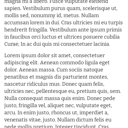
magna mi a libero. Fusce vulputate eleifend
sapien. Vestibulum purus quam, scelerisque ut,
mollis sed, nonummy id, metus. Nullam
accumsan lorem in dui. Cras ultricies mi eu turpis
hendrerit fringilla. Vestibulum ante ipsum primis
in faucibus orci luctus et ultrices posuere cubilia
Curae; In ac dui quis mi consectetuer lacinia.
Lorem ipsum dolor sit amet, consectetuer
adipiscing elit. Aenean commodo ligula eget
dolor. Aenean massa. Cum sociis natoque
penatibus et magnis dis parturient montes,
nascetur ridiculus mus. Donec quam felis,
ultricies nec, pellentesque eu, pretium quis, sem.
Nulla consequat massa quis enim. Donec pede
justo, fringilla vel, aliquet nec, vulputate eget,
arcu. In enim justo, rhoncus ut, imperdiet a,
venenatis vitae, justo. Nullam dictum felis eu
pede mollis pretium. Integer tincidunt. Cras