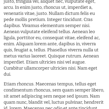
justo, fringilla vel, aliquet nec, vulputate eget,
arcu. In enim justo, rhoncus ut, imperdiet a,
venenatis vitae, justo. Nullam dictum felis eu
pede mollis pretium. Integer tincidunt. Cras
dapibus. Vivamus elementum semper nisi.
Aenean vulputate eleifend tellus. Aenean leo
ligula, porttitor eu, consequat vitae, eleifend ac,
enim. Aliquam lorem ante, dapibus in, viverra
quis, feugiat a, tellus. Phasellus viverra nulla ut
metus varius laoreet. Quisque rutrum. Aenean
imperdiet. Etiam ultricies nisi vel augue.
Curabitur ullamcorper ultricies nisi. Nam eget
dui.
Etiam rhoncus. Maecenas tempus, tellus eget
condimentum rhoncus, sem quam semper libero,
sit amet adipiscing sem neque sed ipsum. Nam
quam nunc, blandit vel, luctus pulvinar, hendrerit
id, lorem. Maecenas nec odio et ante tincidunt