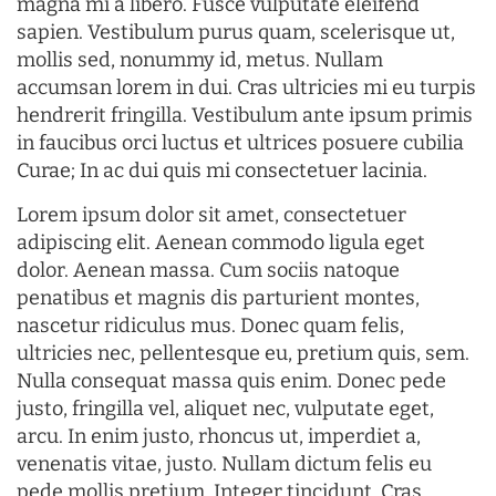
magna mi a libero. Fusce vulputate eleifend
sapien. Vestibulum purus quam, scelerisque ut,
mollis sed, nonummy id, metus. Nullam
accumsan lorem in dui. Cras ultricies mi eu turpis
hendrerit fringilla. Vestibulum ante ipsum primis
in faucibus orci luctus et ultrices posuere cubilia
Curae; In ac dui quis mi consectetuer lacinia.
Lorem ipsum dolor sit amet, consectetuer
adipiscing elit. Aenean commodo ligula eget
dolor. Aenean massa. Cum sociis natoque
penatibus et magnis dis parturient montes,
nascetur ridiculus mus. Donec quam felis,
ultricies nec, pellentesque eu, pretium quis, sem.
Nulla consequat massa quis enim. Donec pede
justo, fringilla vel, aliquet nec, vulputate eget,
arcu. In enim justo, rhoncus ut, imperdiet a,
venenatis vitae, justo. Nullam dictum felis eu
pede mollis pretium. Integer tincidunt. Cras