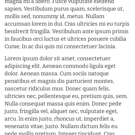
magna mi a libero. Fusce vulputate eleifend
sapien. Vestibulum purus quam, scelerisque ut,
mollis sed, nonummy id, metus. Nullam
accumsan lorem in dui. Cras ultricies mi eu turpis
hendrerit fringilla. Vestibulum ante ipsum primis
in faucibus orci luctus et ultrices posuere cubilia
Curae; In ac dui quis mi consectetuer lacinia.
Lorem ipsum dolor sit amet, consectetuer
adipiscing elit. Aenean commodo ligula eget
dolor. Aenean massa. Cum sociis natoque
penatibus et magnis dis parturient montes,
nascetur ridiculus mus. Donec quam felis,
ultricies nec, pellentesque eu, pretium quis, sem.
Nulla consequat massa quis enim. Donec pede
justo, fringilla vel, aliquet nec, vulputate eget,
arcu. In enim justo, rhoncus ut, imperdiet a,
venenatis vitae, justo. Nullam dictum felis eu
pede mollis pretium. Integer tincidunt. Cras