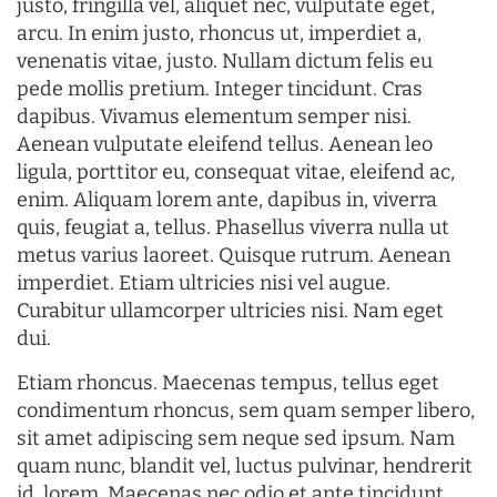
justo, fringilla vel, aliquet nec, vulputate eget,
arcu. In enim justo, rhoncus ut, imperdiet a,
venenatis vitae, justo. Nullam dictum felis eu
pede mollis pretium. Integer tincidunt. Cras
dapibus. Vivamus elementum semper nisi.
Aenean vulputate eleifend tellus. Aenean leo
ligula, porttitor eu, consequat vitae, eleifend ac,
enim. Aliquam lorem ante, dapibus in, viverra
quis, feugiat a, tellus. Phasellus viverra nulla ut
metus varius laoreet. Quisque rutrum. Aenean
imperdiet. Etiam ultricies nisi vel augue.
Curabitur ullamcorper ultricies nisi. Nam eget
dui.
Etiam rhoncus. Maecenas tempus, tellus eget
condimentum rhoncus, sem quam semper libero,
sit amet adipiscing sem neque sed ipsum. Nam
quam nunc, blandit vel, luctus pulvinar, hendrerit
id, lorem. Maecenas nec odio et ante tincidunt