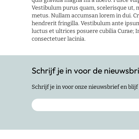
quis gravida magna mi a libero. Fusce vul
Vestibulum purus quam, scelerisque ut, 
metus. Nullam accumsan lorem in dui. Cra
hendrerit fringilla. Vestibulum ante ipsum
luctus et ultrices posuere cubilia Curae; I
consectetuer lacinia.
Schrijf je in voor de nieuwsbr
Schrijf je in voor onze nieuwsbrief en bli