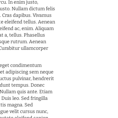
rcu. In enim justo,
justo. Nullam dictum felis
t. Cras dapibus. Vivamus
 eleifend tellus. Aenean
eleifend ac, enim. Aliquam
t a, tellus. Phasellus
uisque rutrum. Aenean
. Curabitur ullamcorper
s eget condimentum
et adipiscing sem neque
uctus pulvinar, hendrerit
cidunt tempus. Donec
. Nullam quis ante. Etiam
 Duis leo. Sed fringilla
ttis magna. Sed
gue velit cursus nunc,