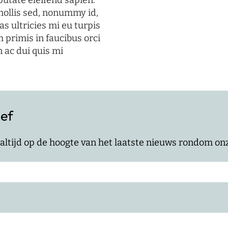
putate eleifend sapien.
mollis sed, nonummy id,
s ultricies mi eu turpis
 primis in faucibus orci
n ac dui quis mi
ief
jf altijd op de hoogte van het laatste nieuws rondom o