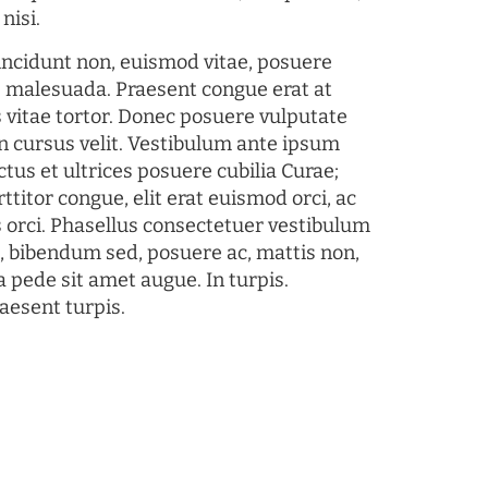
nisi.
tincidunt non, euismod vitae, posuere
s malesuada. Praesent congue erat at
 vitae tortor. Donec posuere vulputate
 cursus velit. Vestibulum ante ipsum
ctus et ultrices posuere cubilia Curae;
ttitor congue, elit erat euismod orci, ac
s orci. Phasellus consectetuer vestibulum
s, bibendum sed, posuere ac, mattis non,
a pede sit amet augue. In turpis.
aesent turpis.