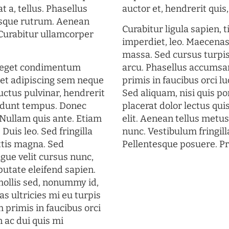
t a, tellus. Phasellus
auctor et, hendrerit quis, 
uisque rutrum. Aenean
Curabitur ligula sapien, 
. Curabitur ullamcorper
imperdiet, leo. Maecena
massa. Sed cursus turpis
s eget condimentum
arcu. Phasellus accumsan
et adipiscing sem neque
primis in faucibus orci lu
uctus pulvinar, hendrerit
Sed aliquam, nisi quis por
cidunt tempus. Donec
placerat dolor lectus qui
. Nullam quis ante. Etiam
elit. Aenean tellus metu
 Duis leo. Sed fringilla
nunc. Vestibulum fringill
ttis magna. Sed
Pellentesque posuere. Pr
gue velit cursus nunc,
putate eleifend sapien.
mollis sed, nonummy id,
s ultricies mi eu turpis
 primis in faucibus orci
n ac dui quis mi