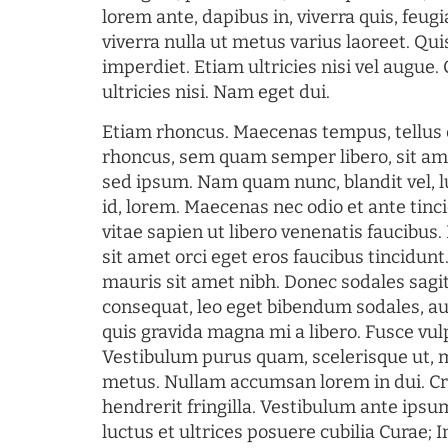
lorem ante, dapibus in, viverra quis, feugia
viverra nulla ut metus varius laoreet. Q
imperdiet. Etiam ultricies nisi vel augue
ultricies nisi. Nam eget dui.
Etiam rhoncus. Maecenas tempus, tellu
rhoncus, sem quam semper libero, sit am
sed ipsum. Nam quam nunc, blandit vel, l
id, lorem. Maecenas nec odio et ante tin
vitae sapien ut libero venenatis faucibus
sit amet orci eget eros faucibus tincidunt.
mauris sit amet nibh. Donec sodales sagi
consequat, leo eget bibendum sodales, au
quis gravida magna mi a libero. Fusce vul
Vestibulum purus quam, scelerisque ut, 
metus. Nullam accumsan lorem in dui. Cra
hendrerit fringilla. Vestibulum ante ipsum
luctus et ultrices posuere cubilia Curae; I