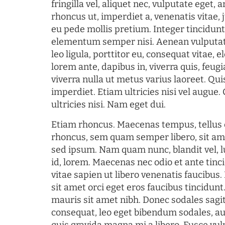
fringilla vel, aliquet nec, vulputate eget, a
rhoncus ut, imperdiet a, venenatis vitae, 
eu pede mollis pretium. Integer tincidun
elementum semper nisi. Aenean vulputate
leo ligula, porttitor eu, consequat vitae, 
lorem ante, dapibus in, viverra quis, feugia
viverra nulla ut metus varius laoreet. Q
imperdiet. Etiam ultricies nisi vel augue
ultricies nisi. Nam eget dui.
Etiam rhoncus. Maecenas tempus, tellu
rhoncus, sem quam semper libero, sit am
sed ipsum. Nam quam nunc, blandit vel, l
id, lorem. Maecenas nec odio et ante tin
vitae sapien ut libero venenatis faucibus
sit amet orci eget eros faucibus tincidunt.
mauris sit amet nibh. Donec sodales sagi
consequat, leo eget bibendum sodales, au