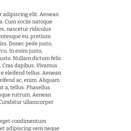
 adipiscing elit. Aenean
a. Cum sociis natoque
s, nascetur ridiculus
lentesque eu, pretium
im. Donec pede justo,
rcu. In enim justo,
justo. Nullam dictum felis
t. Cras dapibus. Vivamus
 eleifend tellus. Aenean
eleifend ac, enim. Aliquam
t a, tellus. Phasellus
uisque rutrum. Aenean
. Curabitur ullamcorper
s eget condimentum
et adipiscing sem neque