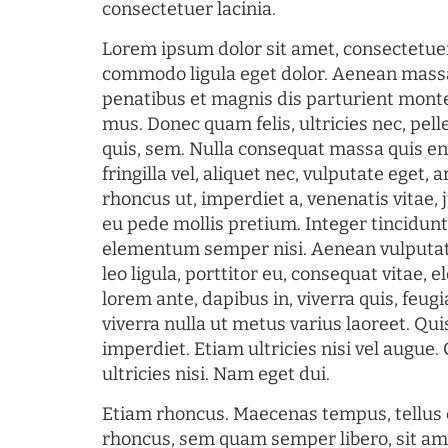
consectetuer lacinia.
Lorem ipsum dolor sit amet, consectetuer
commodo ligula eget dolor. Aenean mass
penatibus et magnis dis parturient monte
mus. Donec quam felis, ultricies nec, pel
quis, sem. Nulla consequat massa quis en
fringilla vel, aliquet nec, vulputate eget, a
rhoncus ut, imperdiet a, venenatis vitae, 
eu pede mollis pretium. Integer tincidun
elementum semper nisi. Aenean vulputate
leo ligula, porttitor eu, consequat vitae, 
lorem ante, dapibus in, viverra quis, feugia
viverra nulla ut metus varius laoreet. Q
imperdiet. Etiam ultricies nisi vel augue
ultricies nisi. Nam eget dui.
Etiam rhoncus. Maecenas tempus, tellu
rhoncus, sem quam semper libero, sit am