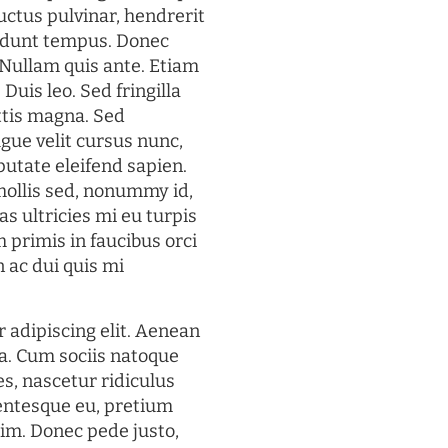
uctus pulvinar, hendrerit
cidunt tempus. Donec
. Nullam quis ante. Etiam
 Duis leo. Sed fringilla
ttis magna. Sed
gue velit cursus nunc,
putate eleifend sapien.
mollis sed, nonummy id,
s ultricies mi eu turpis
 primis in faucibus orci
n ac dui quis mi
 adipiscing elit. Aenean
a. Cum sociis natoque
s, nascetur ridiculus
lentesque eu, pretium
im. Donec pede justo,