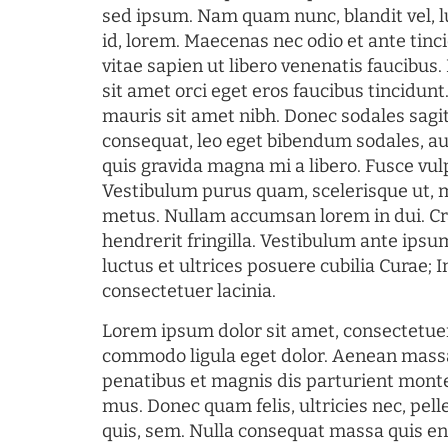
sed ipsum. Nam quam nunc, blandit vel, l
id, lorem. Maecenas nec odio et ante tin
vitae sapien ut libero venenatis faucibus
sit amet orci eget eros faucibus tincidunt.
mauris sit amet nibh. Donec sodales sagi
consequat, leo eget bibendum sodales, au
quis gravida magna mi a libero. Fusce vul
Vestibulum purus quam, scelerisque ut, 
metus. Nullam accumsan lorem in dui. Cra
hendrerit fringilla. Vestibulum ante ipsum
luctus et ultrices posuere cubilia Curae; I
consectetuer lacinia.
Lorem ipsum dolor sit amet, consectetuer
commodo ligula eget dolor. Aenean mass
penatibus et magnis dis parturient monte
mus. Donec quam felis, ultricies nec, pel
quis, sem. Nulla consequat massa quis en