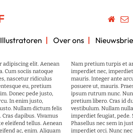
Illustratoren
Over ons
Nieuwsbrie
 adipiscing elit. Aenean
Nam pretium turpis et arc
a. Cum sociis natoque
imperdiet nec, imperdiet 
s, nascetur ridiculus
mauris. Integer ante arc
lentesque eu, pretium
posuere ut, mauris. Prae
im. Donec pede justo,
ipsum rutrum nunc. Nun
rcu. In enim justo,
pretium libero. Cras id du
justo. Nullam dictum felis
vestibulum. Nullam nulla
t. Cras dapibus. Vivamus
imperdiet feugiat, pede. 
 eleifend tellus. Aenean
Phasellus nec sem in just
eleifend ac, enim. Aliquam
imperdiet orci. Nunc nec