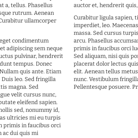
t a, tellus. Phasellus
auctor et, hendrerit quis, 
uisque rutrum. Aenean
Curabitur ligula sapien, 
. Curabitur ullamcorper
imperdiet, leo. Maecena
massa. Sed cursus turpis
s eget condimentum
arcu. Phasellus accumsan
et adipiscing sem neque
primis in faucibus orci lu
uctus pulvinar, hendrerit
Sed aliquam, nisi quis por
cidunt tempus. Donec
placerat dolor lectus qui
. Nullam quis ante. Etiam
elit. Aenean tellus metu
 Duis leo. Sed fringilla
nunc. Vestibulum fringill
ttis magna. Sed
Pellentesque posuere. Pr
gue velit cursus nunc,
putate eleifend sapien.
mollis sed, nonummy id,
s ultricies mi eu turpis
 primis in faucibus orci
n ac dui quis mi