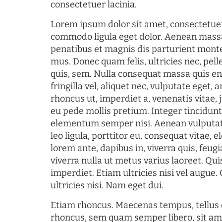
consectetuer lacinia.
Lorem ipsum dolor sit amet, consectetuer
commodo ligula eget dolor. Aenean mass
penatibus et magnis dis parturient monte
mus. Donec quam felis, ultricies nec, pel
quis, sem. Nulla consequat massa quis en
fringilla vel, aliquet nec, vulputate eget, a
rhoncus ut, imperdiet a, venenatis vitae, 
eu pede mollis pretium. Integer tincidun
elementum semper nisi. Aenean vulputate
leo ligula, porttitor eu, consequat vitae, 
lorem ante, dapibus in, viverra quis, feugia
viverra nulla ut metus varius laoreet. Q
imperdiet. Etiam ultricies nisi vel augue
ultricies nisi. Nam eget dui.
Etiam rhoncus. Maecenas tempus, tellu
rhoncus, sem quam semper libero, sit am