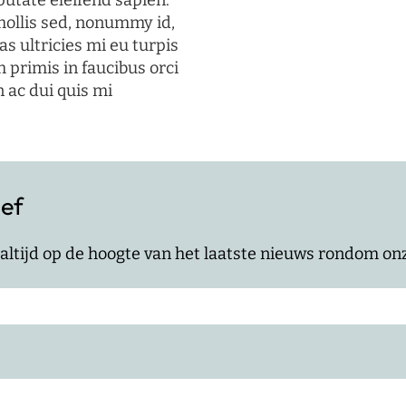
putate eleifend sapien.
mollis sed, nonummy id,
s ultricies mi eu turpis
 primis in faucibus orci
n ac dui quis mi
ief
jf altijd op de hoogte van het laatste nieuws rondom o