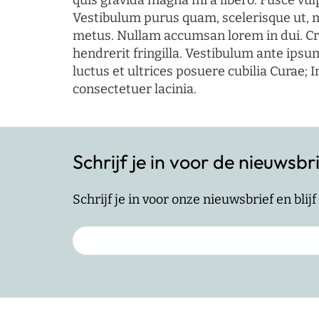
quis gravida magna mi a libero. Fusce vul
Vestibulum purus quam, scelerisque ut, 
metus. Nullam accumsan lorem in dui. Cra
hendrerit fringilla. Vestibulum ante ipsum
luctus et ultrices posuere cubilia Curae; I
consectetuer lacinia.
Schrijf je in voor de nieuwsbr
Schrijf je in voor onze nieuwsbrief en bli