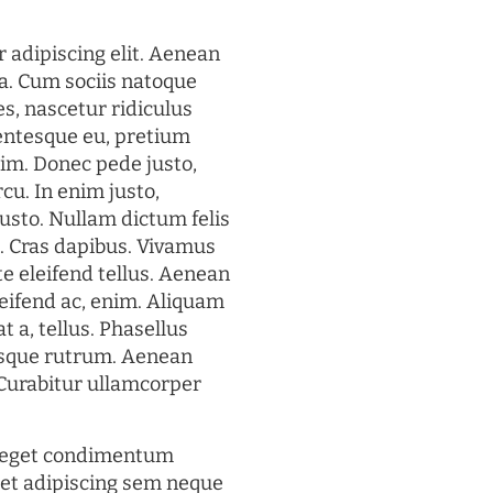
 adipiscing elit. Aenean
a. Cum sociis natoque
s, nascetur ridiculus
lentesque eu, pretium
im. Donec pede justo,
rcu. In enim justo,
justo. Nullam dictum felis
t. Cras dapibus. Vivamus
 eleifend tellus. Aenean
eleifend ac, enim. Aliquam
t a, tellus. Phasellus
uisque rutrum. Aenean
. Curabitur ullamcorper
s eget condimentum
et adipiscing sem neque