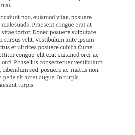
nisi.
tincidunt non, euismod vitae, posuere
s malesuada. Praesent congue erat at
 vitae tortor. Donec posuere vulputate
 cursus velit. Vestibulum ante ipsum
ctus et ultrices posuere cubilia Curae;
ttitor congue, elit erat euismod orci, ac
s orci. Phasellus consectetuer vestibulum
s, bibendum sed, posuere ac, mattis non,
a pede sit amet augue. In turpis.
aesent turpis.