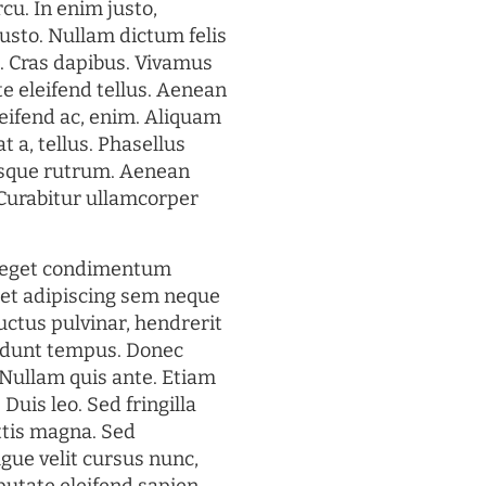
rcu. In enim justo,
justo. Nullam dictum felis
t. Cras dapibus. Vivamus
 eleifend tellus. Aenean
eleifend ac, enim. Aliquam
t a, tellus. Phasellus
uisque rutrum. Aenean
. Curabitur ullamcorper
s eget condimentum
et adipiscing sem neque
uctus pulvinar, hendrerit
cidunt tempus. Donec
. Nullam quis ante. Etiam
 Duis leo. Sed fringilla
ttis magna. Sed
gue velit cursus nunc,