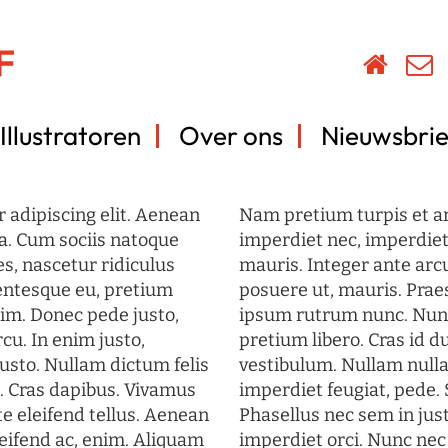
Illustratoren
Over ons
Nieuwsbrie
 adipiscing elit. Aenean
Nam pretium turpis et arc
a. Cum sociis natoque
imperdiet nec, imperdiet 
s, nascetur ridiculus
mauris. Integer ante arc
lentesque eu, pretium
posuere ut, mauris. Prae
im. Donec pede justo,
ipsum rutrum nunc. Nun
rcu. In enim justo,
pretium libero. Cras id du
justo. Nullam dictum felis
vestibulum. Nullam nulla
t. Cras dapibus. Vivamus
imperdiet feugiat, pede. 
 eleifend tellus. Aenean
Phasellus nec sem in just
eleifend ac, enim. Aliquam
imperdiet orci. Nunc nec