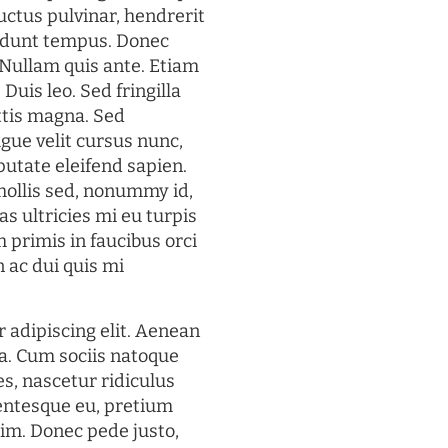
uctus pulvinar, hendrerit
cidunt tempus. Donec
. Nullam quis ante. Etiam
 Duis leo. Sed fringilla
ttis magna. Sed
gue velit cursus nunc,
putate eleifend sapien.
mollis sed, nonummy id,
s ultricies mi eu turpis
 primis in faucibus orci
n ac dui quis mi
 adipiscing elit. Aenean
a. Cum sociis natoque
s, nascetur ridiculus
lentesque eu, pretium
im. Donec pede justo,