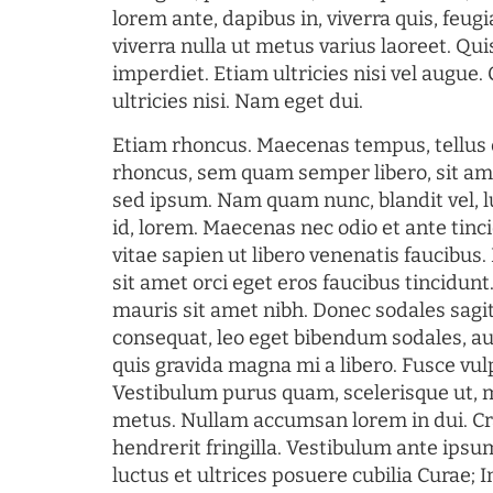
lorem ante, dapibus in, viverra quis, feugia
viverra nulla ut metus varius laoreet. Q
imperdiet. Etiam ultricies nisi vel augue
ultricies nisi. Nam eget dui.
Etiam rhoncus. Maecenas tempus, tellu
rhoncus, sem quam semper libero, sit am
sed ipsum. Nam quam nunc, blandit vel, l
id, lorem. Maecenas nec odio et ante tin
vitae sapien ut libero venenatis faucibus
sit amet orci eget eros faucibus tincidunt.
mauris sit amet nibh. Donec sodales sagi
consequat, leo eget bibendum sodales, au
quis gravida magna mi a libero. Fusce vul
Vestibulum purus quam, scelerisque ut, 
metus. Nullam accumsan lorem in dui. Cra
hendrerit fringilla. Vestibulum ante ipsum
luctus et ultrices posuere cubilia Curae; I