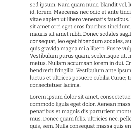
sed ipsum. Nam quam nunc, blandit vel, l
id, lorem. Maecenas nec odio et ante tin
vitae sapien ut libero venenatis faucibus
sit amet orci eget eros faucibus tincidunt.
mauris sit amet nibh. Donec sodales sagi
consequat, leo eget bibendum sodales, au
quis gravida magna mi a libero. Fusce vul
Vestibulum purus quam, scelerisque ut, 
metus. Nullam accumsan lorem in dui. Cra
hendrerit fringilla. Vestibulum ante ipsum
luctus et ultrices posuere cubilia Curae; I
consectetuer lacinia.
Lorem ipsum dolor sit amet, consectetuer
commodo ligula eget dolor. Aenean mass
penatibus et magnis dis parturient monte
mus. Donec quam felis, ultricies nec, pel
quis, sem. Nulla consequat massa quis en