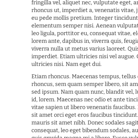
fringilla vel, aliquet nec, vulputate eget, a
rhoncus ut, imperdiet a, venenatis vitae, 
eu pede mollis pretium. Integer tincidun
elementum semper nisi. Aenean vulputate
leo ligula, porttitor eu, consequat vitae, 
lorem ante, dapibus in, viverra quis, feugia
viverra nulla ut metus varius laoreet. Q
imperdiet. Etiam ultricies nisi vel augue
ultricies nisi. Nam eget dui.
Etiam rhoncus. Maecenas tempus, tellu
rhoncus, sem quam semper libero, sit am
sed ipsum. Nam quam nunc, blandit vel, l
id, lorem. Maecenas nec odio et ante tin
vitae sapien ut libero venenatis faucibus
sit amet orci eget eros faucibus tincidunt.
mauris sit amet nibh. Donec sodales sagi
consequat, leo eget bibendum sodales, au