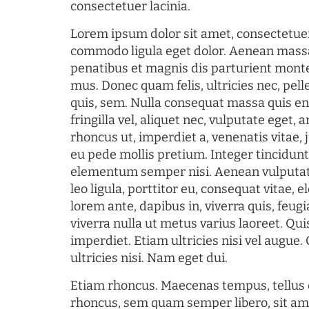
consectetuer lacinia.
Lorem ipsum dolor sit amet, consectetuer
commodo ligula eget dolor. Aenean mass
penatibus et magnis dis parturient monte
mus. Donec quam felis, ultricies nec, pel
quis, sem. Nulla consequat massa quis en
fringilla vel, aliquet nec, vulputate eget, a
rhoncus ut, imperdiet a, venenatis vitae, 
eu pede mollis pretium. Integer tincidun
elementum semper nisi. Aenean vulputate
leo ligula, porttitor eu, consequat vitae, 
lorem ante, dapibus in, viverra quis, feugia
viverra nulla ut metus varius laoreet. Q
imperdiet. Etiam ultricies nisi vel augue
ultricies nisi. Nam eget dui.
Etiam rhoncus. Maecenas tempus, tellu
rhoncus, sem quam semper libero, sit am