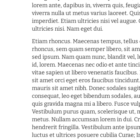
lorem ante, dapibus in, viverra quis, feugia
viverra nulla ut metus varius laoreet. Q
imperdiet. Etiam ultricies nisi vel augue
ultricies nisi. Nam eget dui.
Etiam rhoncus. Maecenas tempus, tellu
rhoncus, sem quam semper libero, sit am
sed ipsum. Nam quam nunc, blandit vel, l
id, lorem. Maecenas nec odio et ante tin
vitae sapien ut libero venenatis faucibus
sit amet orci eget eros faucibus tincidunt.
mauris sit amet nibh. Donec sodales sagi
consequat, leo eget bibendum sodales, au
quis gravida magna mi a libero. Fusce vul
Vestibulum purus quam, scelerisque ut, 
metus. Nullam accumsan lorem in dui. Cra
hendrerit fringilla. Vestibulum ante ipsum
luctus et ultrices posuere cubilia Curae; I