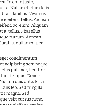
rcu. In enim justo,
justo. Nullam dictum felis
t. Cras dapibus. Vivamus
 eleifend tellus. Aenean
eleifend ac, enim. Aliquam
t a, tellus. Phasellus
uisque rutrum. Aenean
. Curabitur ullamcorper
s eget condimentum
et adipiscing sem neque
uctus pulvinar, hendrerit
cidunt tempus. Donec
. Nullam quis ante. Etiam
 Duis leo. Sed fringilla
ttis magna. Sed
gue velit cursus nunc,