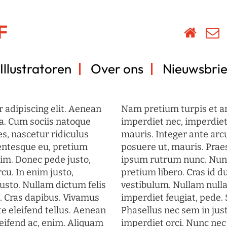
Illustratoren
Over ons
Nieuwsbrie
 adipiscing elit. Aenean
Nam pretium turpis et arc
a. Cum sociis natoque
imperdiet nec, imperdiet 
s, nascetur ridiculus
mauris. Integer ante arc
lentesque eu, pretium
posuere ut, mauris. Prae
im. Donec pede justo,
ipsum rutrum nunc. Nun
rcu. In enim justo,
pretium libero. Cras id du
justo. Nullam dictum felis
vestibulum. Nullam nulla
t. Cras dapibus. Vivamus
imperdiet feugiat, pede. 
 eleifend tellus. Aenean
Phasellus nec sem in just
eleifend ac, enim. Aliquam
imperdiet orci. Nunc nec