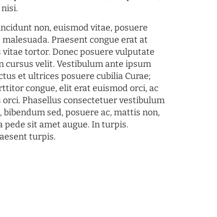
nisi.
tincidunt non, euismod vitae, posuere
s malesuada. Praesent congue erat at
 vitae tortor. Donec posuere vulputate
 cursus velit. Vestibulum ante ipsum
ctus et ultrices posuere cubilia Curae;
ttitor congue, elit erat euismod orci, ac
s orci. Phasellus consectetuer vestibulum
s, bibendum sed, posuere ac, mattis non,
a pede sit amet augue. In turpis.
aesent turpis.