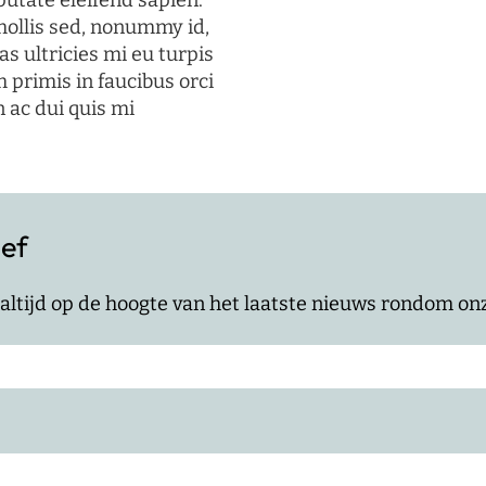
putate eleifend sapien.
mollis sed, nonummy id,
s ultricies mi eu turpis
 primis in faucibus orci
n ac dui quis mi
ief
jf altijd op de hoogte van het laatste nieuws rondom o