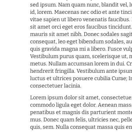
sed ipsum. Nam quam nunc, blandit vel, l
id, lorem. Maecenas nec odio et ante tin
vitae sapien ut libero venenatis faucibus
sit amet orci eget eros faucibus tincidunt.
mauris sit amet nibh. Donec sodales sagi
consequat, leo eget bibendum sodales, au
quis gravida magna mi a libero. Fusce vul
Vestibulum purus quam, scelerisque ut, 
metus. Nullam accumsan lorem in dui. Cra
hendrerit fringilla. Vestibulum ante ipsum
luctus et ultrices posuere cubilia Curae; I
consectetuer lacinia.
Lorem ipsum dolor sit amet, consectetuer
commodo ligula eget dolor. Aenean mass
penatibus et magnis dis parturient monte
mus. Donec quam felis, ultricies nec, pel
quis, sem. Nulla consequat massa quis en