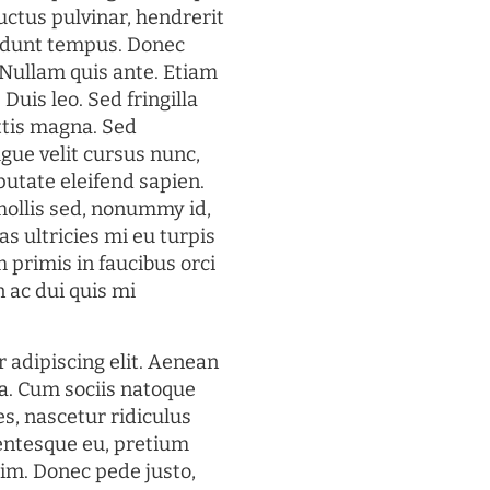
uctus pulvinar, hendrerit
cidunt tempus. Donec
. Nullam quis ante. Etiam
 Duis leo. Sed fringilla
ttis magna. Sed
gue velit cursus nunc,
putate eleifend sapien.
mollis sed, nonummy id,
s ultricies mi eu turpis
 primis in faucibus orci
n ac dui quis mi
 adipiscing elit. Aenean
a. Cum sociis natoque
s, nascetur ridiculus
lentesque eu, pretium
im. Donec pede justo,