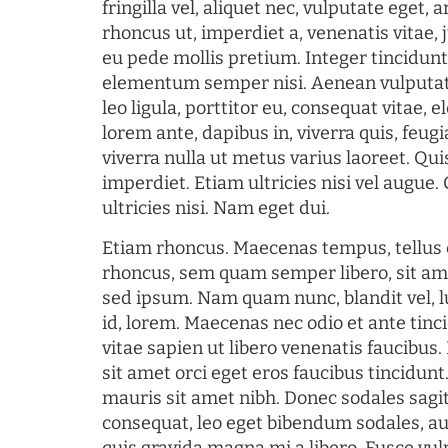
fringilla vel, aliquet nec, vulputate eget, a
rhoncus ut, imperdiet a, venenatis vitae, 
eu pede mollis pretium. Integer tincidun
elementum semper nisi. Aenean vulputate
leo ligula, porttitor eu, consequat vitae, 
lorem ante, dapibus in, viverra quis, feugia
viverra nulla ut metus varius laoreet. Q
imperdiet. Etiam ultricies nisi vel augue
ultricies nisi. Nam eget dui.
Etiam rhoncus. Maecenas tempus, tellu
rhoncus, sem quam semper libero, sit am
sed ipsum. Nam quam nunc, blandit vel, l
id, lorem. Maecenas nec odio et ante tin
vitae sapien ut libero venenatis faucibus
sit amet orci eget eros faucibus tincidunt.
mauris sit amet nibh. Donec sodales sagi
consequat, leo eget bibendum sodales, au