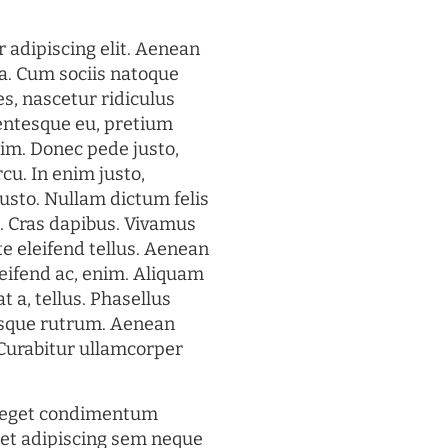
 adipiscing elit. Aenean
a. Cum sociis natoque
s, nascetur ridiculus
lentesque eu, pretium
im. Donec pede justo,
rcu. In enim justo,
justo. Nullam dictum felis
t. Cras dapibus. Vivamus
 eleifend tellus. Aenean
eleifend ac, enim. Aliquam
t a, tellus. Phasellus
uisque rutrum. Aenean
. Curabitur ullamcorper
s eget condimentum
et adipiscing sem neque