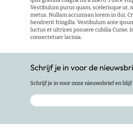
quis gravida magna mi a libero. Fusce vul
Vestibulum purus quam, scelerisque ut, 
metus. Nullam accumsan lorem in dui. Cra
hendrerit fringilla. Vestibulum ante ipsum
luctus et ultrices posuere cubilia Curae; I
consectetuer lacinia.
Schrijf je in voor de nieuwsbr
Schrijf je in voor onze nieuwsbrief en bli