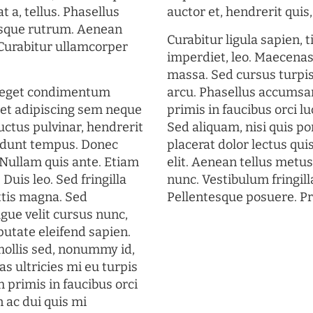
t a, tellus. Phasellus
auctor et, hendrerit quis, 
uisque rutrum. Aenean
Curabitur ligula sapien, 
. Curabitur ullamcorper
imperdiet, leo. Maecena
massa. Sed cursus turpis
s eget condimentum
arcu. Phasellus accumsan
et adipiscing sem neque
primis in faucibus orci lu
uctus pulvinar, hendrerit
Sed aliquam, nisi quis por
cidunt tempus. Donec
placerat dolor lectus qui
. Nullam quis ante. Etiam
elit. Aenean tellus metu
 Duis leo. Sed fringilla
nunc. Vestibulum fringill
ttis magna. Sed
Pellentesque posuere. Pr
gue velit cursus nunc,
putate eleifend sapien.
mollis sed, nonummy id,
s ultricies mi eu turpis
 primis in faucibus orci
n ac dui quis mi