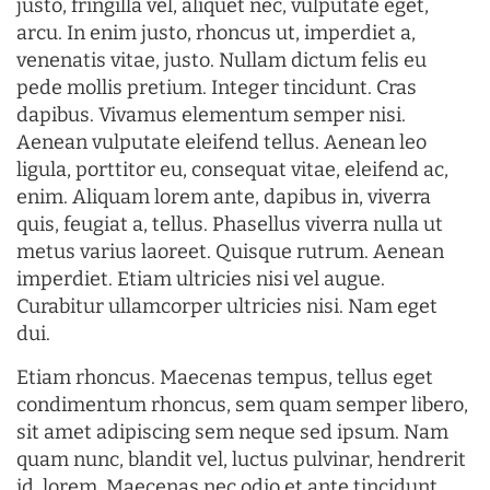
justo, fringilla vel, aliquet nec, vulputate eget,
arcu. In enim justo, rhoncus ut, imperdiet a,
venenatis vitae, justo. Nullam dictum felis eu
pede mollis pretium. Integer tincidunt. Cras
dapibus. Vivamus elementum semper nisi.
Aenean vulputate eleifend tellus. Aenean leo
ligula, porttitor eu, consequat vitae, eleifend ac,
enim. Aliquam lorem ante, dapibus in, viverra
quis, feugiat a, tellus. Phasellus viverra nulla ut
metus varius laoreet. Quisque rutrum. Aenean
imperdiet. Etiam ultricies nisi vel augue.
Curabitur ullamcorper ultricies nisi. Nam eget
dui.
Etiam rhoncus. Maecenas tempus, tellus eget
condimentum rhoncus, sem quam semper libero,
sit amet adipiscing sem neque sed ipsum. Nam
quam nunc, blandit vel, luctus pulvinar, hendrerit
id, lorem. Maecenas nec odio et ante tincidunt