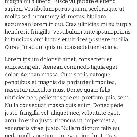
magna mi a libero. Fusce vulputate eleifend
sapien. Vestibulum purus quam, scelerisque ut,
mollis sed, nonummy id, metus. Nullam
accumsan lorem in dui. Cras ultricies mi eu turpis
hendrerit fringilla. Vestibulum ante ipsum primis
in faucibus orci luctus et ultrices posuere cubilia
Curae; In ac dui quis mi consectetuer lacinia.
Lorem ipsum dolor sit amet, consectetuer
adipiscing elit. Aenean commodo ligula eget
dolor. Aenean massa. Cum sociis natoque
penatibus et magnis dis parturient montes,
nascetur ridiculus mus. Donec quam felis,
ultricies nec, pellentesque eu, pretium quis, sem.
Nulla consequat massa quis enim. Donec pede
justo, fringilla vel, aliquet nec, vulputate eget,
arcu. In enim justo, rhoncus ut, imperdiet a,
venenatis vitae, justo. Nullam dictum felis eu
pede mollis pretium. Integer tincidunt. Cras