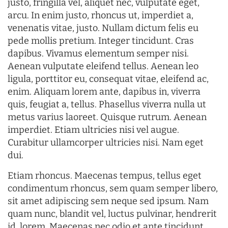
justo, fringilla vel, aliquet nec, vulputate eget,
arcu. In enim justo, rhoncus ut, imperdiet a,
venenatis vitae, justo. Nullam dictum felis eu
pede mollis pretium. Integer tincidunt. Cras
dapibus. Vivamus elementum semper nisi.
Aenean vulputate eleifend tellus. Aenean leo
ligula, porttitor eu, consequat vitae, eleifend ac,
enim. Aliquam lorem ante, dapibus in, viverra
quis, feugiat a, tellus. Phasellus viverra nulla ut
metus varius laoreet. Quisque rutrum. Aenean
imperdiet. Etiam ultricies nisi vel augue.
Curabitur ullamcorper ultricies nisi. Nam eget
dui.
Etiam rhoncus. Maecenas tempus, tellus eget
condimentum rhoncus, sem quam semper libero,
sit amet adipiscing sem neque sed ipsum. Nam
quam nunc, blandit vel, luctus pulvinar, hendrerit
id, lorem. Maecenas nec odio et ante tincidunt