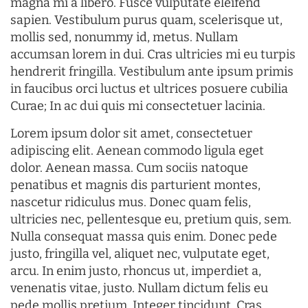
magna mi a libero. Fusce vulputate eleifend
sapien. Vestibulum purus quam, scelerisque ut,
mollis sed, nonummy id, metus. Nullam
accumsan lorem in dui. Cras ultricies mi eu turpis
hendrerit fringilla. Vestibulum ante ipsum primis
in faucibus orci luctus et ultrices posuere cubilia
Curae; In ac dui quis mi consectetuer lacinia.
Lorem ipsum dolor sit amet, consectetuer
adipiscing elit. Aenean commodo ligula eget
dolor. Aenean massa. Cum sociis natoque
penatibus et magnis dis parturient montes,
nascetur ridiculus mus. Donec quam felis,
ultricies nec, pellentesque eu, pretium quis, sem.
Nulla consequat massa quis enim. Donec pede
justo, fringilla vel, aliquet nec, vulputate eget,
arcu. In enim justo, rhoncus ut, imperdiet a,
venenatis vitae, justo. Nullam dictum felis eu
pede mollis pretium. Integer tincidunt. Cras