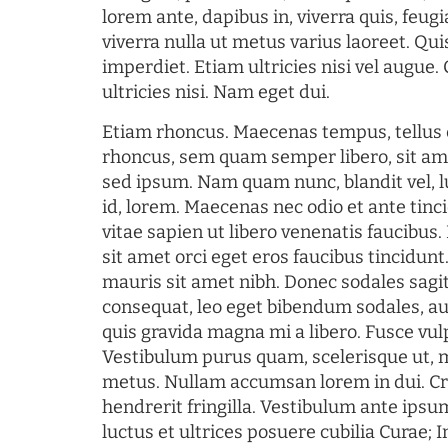
lorem ante, dapibus in, viverra quis, feugia
viverra nulla ut metus varius laoreet. Q
imperdiet. Etiam ultricies nisi vel augue
ultricies nisi. Nam eget dui.
Etiam rhoncus. Maecenas tempus, tellu
rhoncus, sem quam semper libero, sit am
sed ipsum. Nam quam nunc, blandit vel, l
id, lorem. Maecenas nec odio et ante tin
vitae sapien ut libero venenatis faucibus
sit amet orci eget eros faucibus tincidunt.
mauris sit amet nibh. Donec sodales sagi
consequat, leo eget bibendum sodales, au
quis gravida magna mi a libero. Fusce vul
Vestibulum purus quam, scelerisque ut, 
metus. Nullam accumsan lorem in dui. Cra
hendrerit fringilla. Vestibulum ante ipsum
luctus et ultrices posuere cubilia Curae; I