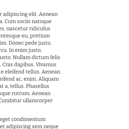
 adipiscing elit. Aenean
a. Cum sociis natoque
s, nascetur ridiculus
lentesque eu, pretium
im. Donec pede justo,
rcu. In enim justo,
justo. Nullam dictum felis
t. Cras dapibus. Vivamus
 eleifend tellus. Aenean
eleifend ac, enim. Aliquam
t a, tellus. Phasellus
uisque rutrum. Aenean
. Curabitur ullamcorper
s eget condimentum
et adipiscing sem neque