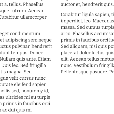
t a, tellus. Phasellus
auctor et, hendrerit quis, 
uisque rutrum. Aenean
Curabitur ligula sapien, 
. Curabitur ullamcorper
imperdiet, leo. Maecena
massa. Sed cursus turpis
s eget condimentum
arcu. Phasellus accumsan
et adipiscing sem neque
primis in faucibus orci lu
uctus pulvinar, hendrerit
Sed aliquam, nisi quis por
cidunt tempus. Donec
placerat dolor lectus qui
. Nullam quis ante. Etiam
elit. Aenean tellus metu
 Duis leo. Sed fringilla
nunc. Vestibulum fringill
ttis magna. Sed
Pellentesque posuere. Pr
gue velit cursus nunc,
putate eleifend sapien.
mollis sed, nonummy id,
s ultricies mi eu turpis
 primis in faucibus orci
n ac dui quis mi