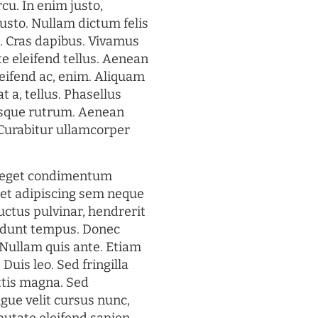
rcu. In enim justo,
justo. Nullam dictum felis
t. Cras dapibus. Vivamus
 eleifend tellus. Aenean
eleifend ac, enim. Aliquam
t a, tellus. Phasellus
uisque rutrum. Aenean
. Curabitur ullamcorper
s eget condimentum
et adipiscing sem neque
uctus pulvinar, hendrerit
cidunt tempus. Donec
. Nullam quis ante. Etiam
 Duis leo. Sed fringilla
ttis magna. Sed
gue velit cursus nunc,