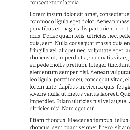
consectetuer lacinia.
Lorem ipsum dolor sit amet, consectetuer
commodo ligula eget dolor. Aenean mass
penatibus et magnis dis parturient monte
mus. Donec quam felis, ultricies nec, pel
quis, sem. Nulla consequat massa quis en
fringilla vel, aliquet nec, vulputate eget, a
rhoncus ut, imperdiet a, venenatis vitae, 
eu pede mollis pretium. Integer tincidun
elementum semper nisi. Aenean vulputate
leo ligula, porttitor eu, consequat vitae, 
lorem ante, dapibus in, viverra quis, feugia
viverra nulla ut metus varius laoreet. Q
imperdiet. Etiam ultricies nisi vel augue
ultricies nisi. Nam eget dui.
Etiam rhoncus. Maecenas tempus, tellu
rhoncus, sem quam semper libero, sit am