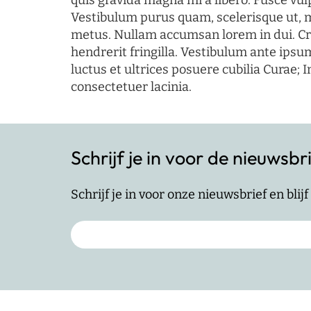
quis gravida magna mi a libero. Fusce vul
Vestibulum purus quam, scelerisque ut, 
metus. Nullam accumsan lorem in dui. Cra
hendrerit fringilla. Vestibulum ante ipsum
luctus et ultrices posuere cubilia Curae; I
consectetuer lacinia.
Schrijf je in voor de nieuwsbr
Schrijf je in voor onze nieuwsbrief en bli