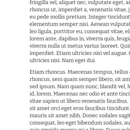
fringilla vel, aliquet nec, vulputate eget, a
rhoncus ut, imperdiet a, venenatis vitae, 
eu pede mollis pretium. Integer tincidun
elementum semper nisi. Aenean vulputate
leo ligula, porttitor eu, consequat vitae, 
lorem ante, dapibus in, viverra quis, feugia
viverra nulla ut metus varius laoreet. Q
imperdiet. Etiam ultricies nisi vel augue
ultricies nisi. Nam eget dui.
Etiam rhoncus. Maecenas tempus, tellu
rhoncus, sem quam semper libero, sit am
sed ipsum. Nam quam nunc, blandit vel, l
id, lorem. Maecenas nec odio et ante tin
vitae sapien ut libero venenatis faucibus
sit amet orci eget eros faucibus tincidunt.
mauris sit amet nibh. Donec sodales sagi
consequat, leo eget bibendum sodales, au