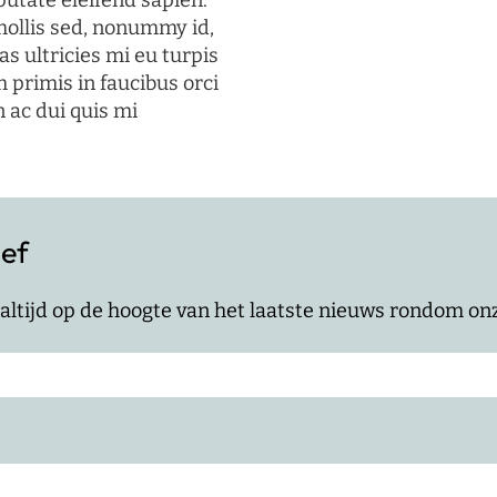
putate eleifend sapien.
mollis sed, nonummy id,
s ultricies mi eu turpis
 primis in faucibus orci
n ac dui quis mi
ief
jf altijd op de hoogte van het laatste nieuws rondom o