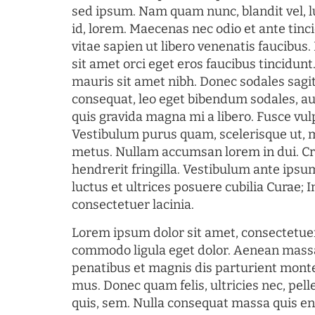
sed ipsum. Nam quam nunc, blandit vel, l
id, lorem. Maecenas nec odio et ante tin
vitae sapien ut libero venenatis faucibus
sit amet orci eget eros faucibus tincidunt.
mauris sit amet nibh. Donec sodales sagi
consequat, leo eget bibendum sodales, au
quis gravida magna mi a libero. Fusce vul
Vestibulum purus quam, scelerisque ut, 
metus. Nullam accumsan lorem in dui. Cra
hendrerit fringilla. Vestibulum ante ipsum
luctus et ultrices posuere cubilia Curae; I
consectetuer lacinia.
Lorem ipsum dolor sit amet, consectetuer
commodo ligula eget dolor. Aenean mass
penatibus et magnis dis parturient monte
mus. Donec quam felis, ultricies nec, pel
quis, sem. Nulla consequat massa quis en