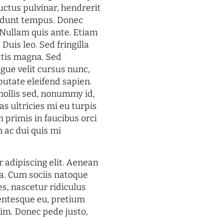
uctus pulvinar, hendrerit
cidunt tempus. Donec
. Nullam quis ante. Etiam
 Duis leo. Sed fringilla
ttis magna. Sed
gue velit cursus nunc,
putate eleifend sapien.
mollis sed, nonummy id,
s ultricies mi eu turpis
 primis in faucibus orci
n ac dui quis mi
 adipiscing elit. Aenean
a. Cum sociis natoque
s, nascetur ridiculus
lentesque eu, pretium
im. Donec pede justo,