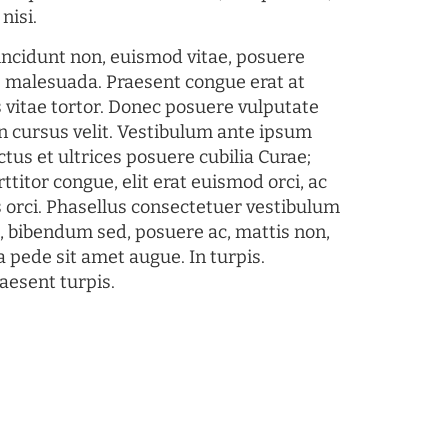
nisi.
tincidunt non, euismod vitae, posuere
s malesuada. Praesent congue erat at
 vitae tortor. Donec posuere vulputate
 cursus velit. Vestibulum ante ipsum
ctus et ultrices posuere cubilia Curae;
ttitor congue, elit erat euismod orci, ac
s orci. Phasellus consectetuer vestibulum
s, bibendum sed, posuere ac, mattis non,
a pede sit amet augue. In turpis.
aesent turpis.