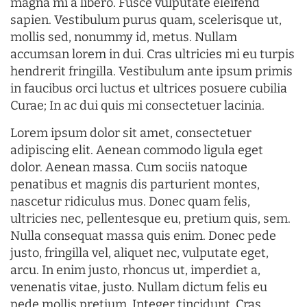
magna mi a libero. Fusce vulputate eleifend
sapien. Vestibulum purus quam, scelerisque ut,
mollis sed, nonummy id, metus. Nullam
accumsan lorem in dui. Cras ultricies mi eu turpis
hendrerit fringilla. Vestibulum ante ipsum primis
in faucibus orci luctus et ultrices posuere cubilia
Curae; In ac dui quis mi consectetuer lacinia.
Lorem ipsum dolor sit amet, consectetuer
adipiscing elit. Aenean commodo ligula eget
dolor. Aenean massa. Cum sociis natoque
penatibus et magnis dis parturient montes,
nascetur ridiculus mus. Donec quam felis,
ultricies nec, pellentesque eu, pretium quis, sem.
Nulla consequat massa quis enim. Donec pede
justo, fringilla vel, aliquet nec, vulputate eget,
arcu. In enim justo, rhoncus ut, imperdiet a,
venenatis vitae, justo. Nullam dictum felis eu
pede mollis pretium. Integer tincidunt. Cras