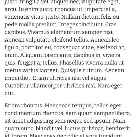
justo, fringilla vel, aliquet nec, vulputate eget,
arcu. In enim justo, rhoncus ut, imperdiet a,
venenatis vitae, justo. Nullam dictum felis eu
pede mollis pretium. Integer tincidunt. Cras
dapibus. Vivamus elementum semper nisi.
Aenean vulputate eleifend tellus. Aenean leo
ligula, porttitor eu, consequat vitae, eleifend ac,
enim. Aliquam lorem ante, dapibus in, viverra
quis, feugiat a, tellus. Phasellus viverra nulla ut
metus varius laoreet. Quisque rutrum. Aenean
imperdiet. Etiam ultricies nisi vel augue.
Curabitur ullamcorper ultricies nisi. Nam eget
dui.
Etiam rhoncus. Maecenas tempus, tellus eget
condimentum rhoncus, sem quam semper libero,
sit amet adipiscing sem neque sed ipsum. Nam
quam nunc, blandit vel, luctus pulvinar, hendrerit
id, lorem. Maecenas nec odio et ante tincidunt