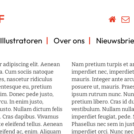
Illustratoren
Over ons
Nieuwsbrie
 adipiscing elit. Aenean
Nam pretium turpis et arc
a. Cum sociis natoque
imperdiet nec, imperdiet 
s, nascetur ridiculus
mauris. Integer ante arc
lentesque eu, pretium
posuere ut, mauris. Prae
im. Donec pede justo,
ipsum rutrum nunc. Nun
rcu. In enim justo,
pretium libero. Cras id du
justo. Nullam dictum felis
vestibulum. Nullam nulla
t. Cras dapibus. Vivamus
imperdiet feugiat, pede. 
 eleifend tellus. Aenean
Phasellus nec sem in just
eleifend ac, enim. Aliquam
imperdiet orci. Nunc nec