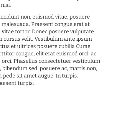
nisi.
tincidunt non, euismod vitae, posuere
s malesuada. Praesent congue erat at
 vitae tortor. Donec posuere vulputate
 cursus velit. Vestibulum ante ipsum
ctus et ultrices posuere cubilia Curae;
ttitor congue, elit erat euismod orci, ac
s orci. Phasellus consectetuer vestibulum
s, bibendum sed, posuere ac, mattis non,
a pede sit amet augue. In turpis.
aesent turpis.