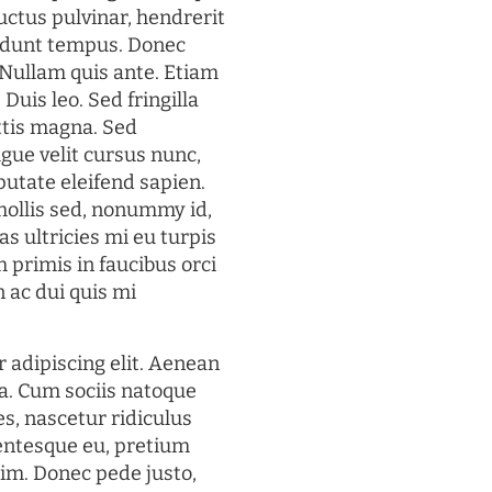
uctus pulvinar, hendrerit
cidunt tempus. Donec
. Nullam quis ante. Etiam
 Duis leo. Sed fringilla
ttis magna. Sed
gue velit cursus nunc,
putate eleifend sapien.
mollis sed, nonummy id,
s ultricies mi eu turpis
 primis in faucibus orci
n ac dui quis mi
 adipiscing elit. Aenean
a. Cum sociis natoque
s, nascetur ridiculus
lentesque eu, pretium
im. Donec pede justo,