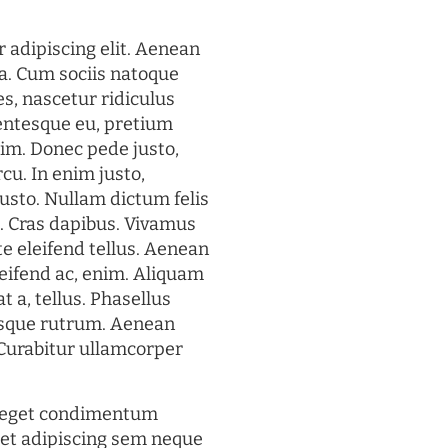
 adipiscing elit. Aenean
a. Cum sociis natoque
s, nascetur ridiculus
lentesque eu, pretium
im. Donec pede justo,
rcu. In enim justo,
justo. Nullam dictum felis
t. Cras dapibus. Vivamus
 eleifend tellus. Aenean
eleifend ac, enim. Aliquam
t a, tellus. Phasellus
uisque rutrum. Aenean
. Curabitur ullamcorper
s eget condimentum
et adipiscing sem neque