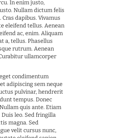
rcu. In enim justo,
justo. Nullam dictum felis
t. Cras dapibus. Vivamus
 eleifend tellus. Aenean
eleifend ac, enim. Aliquam
t a, tellus. Phasellus
uisque rutrum. Aenean
. Curabitur ullamcorper
s eget condimentum
et adipiscing sem neque
uctus pulvinar, hendrerit
cidunt tempus. Donec
. Nullam quis ante. Etiam
 Duis leo. Sed fringilla
ttis magna. Sed
gue velit cursus nunc,