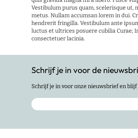
quis gravida magna mi a libero. Fusce vul
Vestibulum purus quam, scelerisque ut, 
metus. Nullam accumsan lorem in dui. Cra
hendrerit fringilla. Vestibulum ante ipsum
luctus et ultrices posuere cubilia Curae; I
consectetuer lacinia.
Schrijf je in voor de nieuwsbr
Schrijf je in voor onze nieuwsbrief en bli