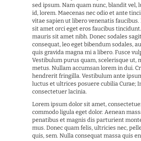
sed ipsum. Nam quam nunc, blandit vel, l
id, lorem. Maecenas nec odio et ante tin
vitae sapien ut libero venenatis faucibus
sit amet orci eget eros faucibus tincidunt.
mauris sit amet nibh. Donec sodales sagi
consequat, leo eget bibendum sodales, au
quis gravida magna mi a libero. Fusce vul
Vestibulum purus quam, scelerisque ut, 
metus. Nullam accumsan lorem in dui. Cra
hendrerit fringilla. Vestibulum ante ipsum
luctus et ultrices posuere cubilia Curae; I
consectetuer lacinia.
Lorem ipsum dolor sit amet, consectetuer
commodo ligula eget dolor. Aenean mass
penatibus et magnis dis parturient monte
mus. Donec quam felis, ultricies nec, pel
quis, sem. Nulla consequat massa quis en