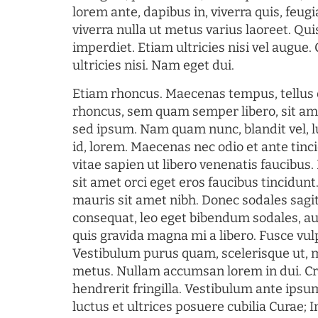
lorem ante, dapibus in, viverra quis, feugia
viverra nulla ut metus varius laoreet. Q
imperdiet. Etiam ultricies nisi vel augue
ultricies nisi. Nam eget dui.
Etiam rhoncus. Maecenas tempus, tellu
rhoncus, sem quam semper libero, sit am
sed ipsum. Nam quam nunc, blandit vel, l
id, lorem. Maecenas nec odio et ante tin
vitae sapien ut libero venenatis faucibus
sit amet orci eget eros faucibus tincidunt.
mauris sit amet nibh. Donec sodales sagi
consequat, leo eget bibendum sodales, au
quis gravida magna mi a libero. Fusce vul
Vestibulum purus quam, scelerisque ut, 
metus. Nullam accumsan lorem in dui. Cra
hendrerit fringilla. Vestibulum ante ipsum
luctus et ultrices posuere cubilia Curae; I