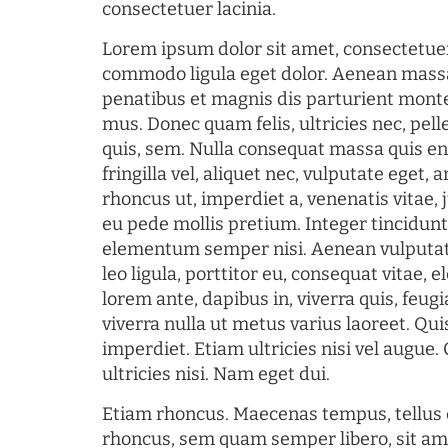
consectetuer lacinia.
Lorem ipsum dolor sit amet, consectetuer
commodo ligula eget dolor. Aenean mass
penatibus et magnis dis parturient monte
mus. Donec quam felis, ultricies nec, pel
quis, sem. Nulla consequat massa quis en
fringilla vel, aliquet nec, vulputate eget, a
rhoncus ut, imperdiet a, venenatis vitae, 
eu pede mollis pretium. Integer tincidun
elementum semper nisi. Aenean vulputate
leo ligula, porttitor eu, consequat vitae, 
lorem ante, dapibus in, viverra quis, feugia
viverra nulla ut metus varius laoreet. Q
imperdiet. Etiam ultricies nisi vel augue
ultricies nisi. Nam eget dui.
Etiam rhoncus. Maecenas tempus, tellu
rhoncus, sem quam semper libero, sit am