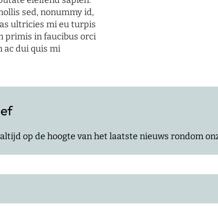
putate eleifend sapien.
mollis sed, nonummy id,
s ultricies mi eu turpis
 primis in faucibus orci
n ac dui quis mi
ief
jf altijd op de hoogte van het laatste nieuws rondom o