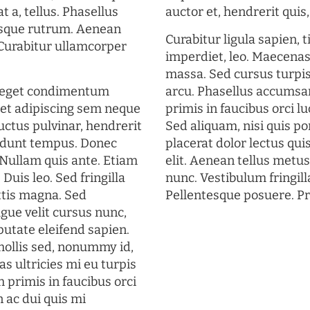
t a, tellus. Phasellus
auctor et, hendrerit quis, 
uisque rutrum. Aenean
Curabitur ligula sapien, 
. Curabitur ullamcorper
imperdiet, leo. Maecena
massa. Sed cursus turpis
s eget condimentum
arcu. Phasellus accumsan
et adipiscing sem neque
primis in faucibus orci lu
uctus pulvinar, hendrerit
Sed aliquam, nisi quis por
cidunt tempus. Donec
placerat dolor lectus qui
. Nullam quis ante. Etiam
elit. Aenean tellus metu
 Duis leo. Sed fringilla
nunc. Vestibulum fringill
ttis magna. Sed
Pellentesque posuere. Pr
gue velit cursus nunc,
putate eleifend sapien.
mollis sed, nonummy id,
s ultricies mi eu turpis
 primis in faucibus orci
n ac dui quis mi