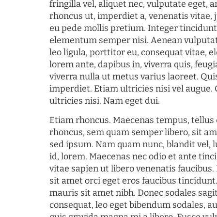
fringilla vel, aliquet nec, vulputate eget, a
rhoncus ut, imperdiet a, venenatis vitae, 
eu pede mollis pretium. Integer tincidun
elementum semper nisi. Aenean vulputate
leo ligula, porttitor eu, consequat vitae, 
lorem ante, dapibus in, viverra quis, feugia
viverra nulla ut metus varius laoreet. Q
imperdiet. Etiam ultricies nisi vel augue
ultricies nisi. Nam eget dui.
Etiam rhoncus. Maecenas tempus, tellu
rhoncus, sem quam semper libero, sit am
sed ipsum. Nam quam nunc, blandit vel, l
id, lorem. Maecenas nec odio et ante tin
vitae sapien ut libero venenatis faucibus
sit amet orci eget eros faucibus tincidunt.
mauris sit amet nibh. Donec sodales sagi
consequat, leo eget bibendum sodales, au