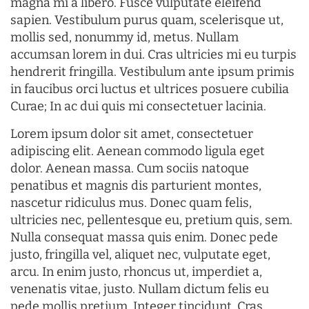
magna mi a libero. Fusce vulputate eleifend
sapien. Vestibulum purus quam, scelerisque ut,
mollis sed, nonummy id, metus. Nullam
accumsan lorem in dui. Cras ultricies mi eu turpis
hendrerit fringilla. Vestibulum ante ipsum primis
in faucibus orci luctus et ultrices posuere cubilia
Curae; In ac dui quis mi consectetuer lacinia.
Lorem ipsum dolor sit amet, consectetuer
adipiscing elit. Aenean commodo ligula eget
dolor. Aenean massa. Cum sociis natoque
penatibus et magnis dis parturient montes,
nascetur ridiculus mus. Donec quam felis,
ultricies nec, pellentesque eu, pretium quis, sem.
Nulla consequat massa quis enim. Donec pede
justo, fringilla vel, aliquet nec, vulputate eget,
arcu. In enim justo, rhoncus ut, imperdiet a,
venenatis vitae, justo. Nullam dictum felis eu
pede mollis pretium. Integer tincidunt. Cras