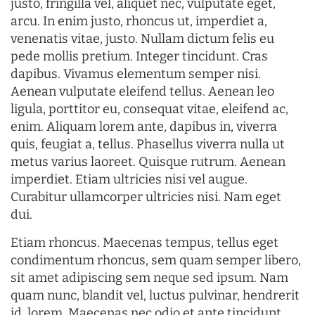
justo, fringilla vel, aliquet nec, vulputate eget,
arcu. In enim justo, rhoncus ut, imperdiet a,
venenatis vitae, justo. Nullam dictum felis eu
pede mollis pretium. Integer tincidunt. Cras
dapibus. Vivamus elementum semper nisi.
Aenean vulputate eleifend tellus. Aenean leo
ligula, porttitor eu, consequat vitae, eleifend ac,
enim. Aliquam lorem ante, dapibus in, viverra
quis, feugiat a, tellus. Phasellus viverra nulla ut
metus varius laoreet. Quisque rutrum. Aenean
imperdiet. Etiam ultricies nisi vel augue.
Curabitur ullamcorper ultricies nisi. Nam eget
dui.
Etiam rhoncus. Maecenas tempus, tellus eget
condimentum rhoncus, sem quam semper libero,
sit amet adipiscing sem neque sed ipsum. Nam
quam nunc, blandit vel, luctus pulvinar, hendrerit
id, lorem. Maecenas nec odio et ante tincidunt