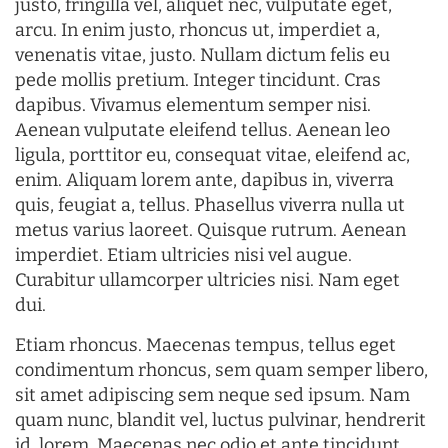
justo, fringilla vel, aliquet nec, vulputate eget,
arcu. In enim justo, rhoncus ut, imperdiet a,
venenatis vitae, justo. Nullam dictum felis eu
pede mollis pretium. Integer tincidunt. Cras
dapibus. Vivamus elementum semper nisi.
Aenean vulputate eleifend tellus. Aenean leo
ligula, porttitor eu, consequat vitae, eleifend ac,
enim. Aliquam lorem ante, dapibus in, viverra
quis, feugiat a, tellus. Phasellus viverra nulla ut
metus varius laoreet. Quisque rutrum. Aenean
imperdiet. Etiam ultricies nisi vel augue.
Curabitur ullamcorper ultricies nisi. Nam eget
dui.
Etiam rhoncus. Maecenas tempus, tellus eget
condimentum rhoncus, sem quam semper libero,
sit amet adipiscing sem neque sed ipsum. Nam
quam nunc, blandit vel, luctus pulvinar, hendrerit
id, lorem. Maecenas nec odio et ante tincidunt