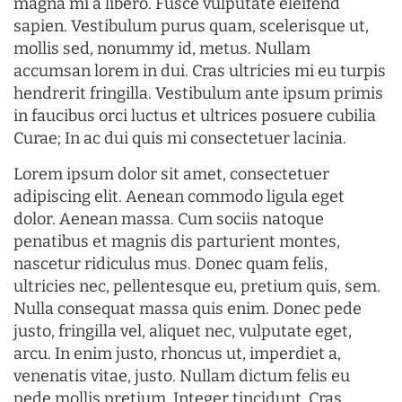
magna mi a libero. Fusce vulputate eleifend
sapien. Vestibulum purus quam, scelerisque ut,
mollis sed, nonummy id, metus. Nullam
accumsan lorem in dui. Cras ultricies mi eu turpis
hendrerit fringilla. Vestibulum ante ipsum primis
in faucibus orci luctus et ultrices posuere cubilia
Curae; In ac dui quis mi consectetuer lacinia.
Lorem ipsum dolor sit amet, consectetuer
adipiscing elit. Aenean commodo ligula eget
dolor. Aenean massa. Cum sociis natoque
penatibus et magnis dis parturient montes,
nascetur ridiculus mus. Donec quam felis,
ultricies nec, pellentesque eu, pretium quis, sem.
Nulla consequat massa quis enim. Donec pede
justo, fringilla vel, aliquet nec, vulputate eget,
arcu. In enim justo, rhoncus ut, imperdiet a,
venenatis vitae, justo. Nullam dictum felis eu
pede mollis pretium. Integer tincidunt. Cras