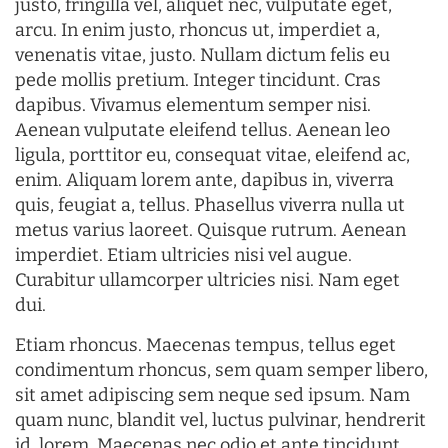
justo, fringilla vel, aliquet nec, vulputate eget,
arcu. In enim justo, rhoncus ut, imperdiet a,
venenatis vitae, justo. Nullam dictum felis eu
pede mollis pretium. Integer tincidunt. Cras
dapibus. Vivamus elementum semper nisi.
Aenean vulputate eleifend tellus. Aenean leo
ligula, porttitor eu, consequat vitae, eleifend ac,
enim. Aliquam lorem ante, dapibus in, viverra
quis, feugiat a, tellus. Phasellus viverra nulla ut
metus varius laoreet. Quisque rutrum. Aenean
imperdiet. Etiam ultricies nisi vel augue.
Curabitur ullamcorper ultricies nisi. Nam eget
dui.
Etiam rhoncus. Maecenas tempus, tellus eget
condimentum rhoncus, sem quam semper libero,
sit amet adipiscing sem neque sed ipsum. Nam
quam nunc, blandit vel, luctus pulvinar, hendrerit
id, lorem. Maecenas nec odio et ante tincidunt