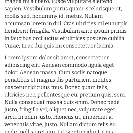
magna mi a libero. Fusce vulputate eleifend
sapien. Vestibulum purus quam, scelerisque ut,
mollis sed, nonummy id, metus. Nullam
accumsan lorem in dui. Cras ultricies mi eu turpis
hendrerit fringilla. Vestibulum ante ipsum primis
in faucibus orci luctus et ultrices posuere cubilia
Curae; In ac dui quis mi consectetuer lacinia.
Lorem ipsum dolor sit amet, consectetuer
adipiscing elit. Aenean commodo ligula eget
dolor. Aenean massa. Cum sociis natoque
penatibus et magnis dis parturient montes,
nascetur ridiculus mus. Donec quam felis,
ultricies nec, pellentesque eu, pretium quis, sem.
Nulla consequat massa quis enim. Donec pede
justo, fringilla vel, aliquet nec, vulputate eget,
arcu. In enim justo, rhoncus ut, imperdiet a,
venenatis vitae, justo. Nullam dictum felis eu
pede mollis pretium. Integer tincidunt. Cras