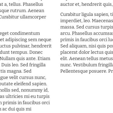
t a, tellus. Phasellus
auctor et, hendrerit quis, 
uisque rutrum. Aenean
Curabitur ligula sapien, 
. Curabitur ullamcorper
imperdiet, leo. Maecena
massa. Sed cursus turpis
s eget condimentum
arcu. Phasellus accumsan
et adipiscing sem neque
primis in faucibus orci lu
uctus pulvinar, hendrerit
Sed aliquam, nisi quis por
cidunt tempus. Donec
placerat dolor lectus qui
. Nullam quis ante. Etiam
elit. Aenean tellus metu
 Duis leo. Sed fringilla
nunc. Vestibulum fringill
ttis magna. Sed
Pellentesque posuere. Pr
gue velit cursus nunc,
putate eleifend sapien.
mollis sed, nonummy id,
s ultricies mi eu turpis
 primis in faucibus orci
n ac dui quis mi