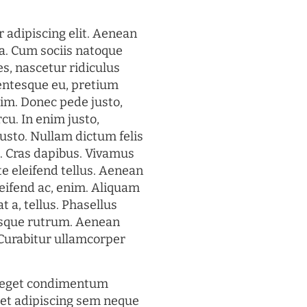
 adipiscing elit. Aenean
a. Cum sociis natoque
s, nascetur ridiculus
lentesque eu, pretium
im. Donec pede justo,
rcu. In enim justo,
justo. Nullam dictum felis
t. Cras dapibus. Vivamus
 eleifend tellus. Aenean
eleifend ac, enim. Aliquam
t a, tellus. Phasellus
uisque rutrum. Aenean
. Curabitur ullamcorper
s eget condimentum
et adipiscing sem neque