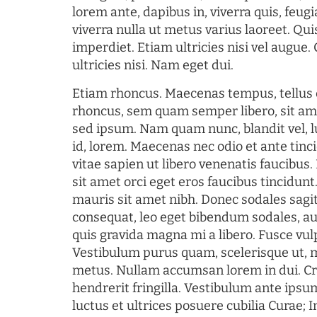
lorem ante, dapibus in, viverra quis, feugia
viverra nulla ut metus varius laoreet. Q
imperdiet. Etiam ultricies nisi vel augue
ultricies nisi. Nam eget dui.
Etiam rhoncus. Maecenas tempus, tellu
rhoncus, sem quam semper libero, sit am
sed ipsum. Nam quam nunc, blandit vel, l
id, lorem. Maecenas nec odio et ante tin
vitae sapien ut libero venenatis faucibus
sit amet orci eget eros faucibus tincidunt.
mauris sit amet nibh. Donec sodales sagi
consequat, leo eget bibendum sodales, au
quis gravida magna mi a libero. Fusce vul
Vestibulum purus quam, scelerisque ut, 
metus. Nullam accumsan lorem in dui. Cra
hendrerit fringilla. Vestibulum ante ipsum
luctus et ultrices posuere cubilia Curae; I