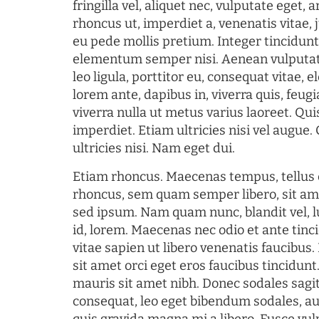
fringilla vel, aliquet nec, vulputate eget, a
rhoncus ut, imperdiet a, venenatis vitae, 
eu pede mollis pretium. Integer tincidun
elementum semper nisi. Aenean vulputate
leo ligula, porttitor eu, consequat vitae, 
lorem ante, dapibus in, viverra quis, feugia
viverra nulla ut metus varius laoreet. Q
imperdiet. Etiam ultricies nisi vel augue
ultricies nisi. Nam eget dui.
Etiam rhoncus. Maecenas tempus, tellu
rhoncus, sem quam semper libero, sit am
sed ipsum. Nam quam nunc, blandit vel, l
id, lorem. Maecenas nec odio et ante tin
vitae sapien ut libero venenatis faucibus
sit amet orci eget eros faucibus tincidunt.
mauris sit amet nibh. Donec sodales sagi
consequat, leo eget bibendum sodales, au