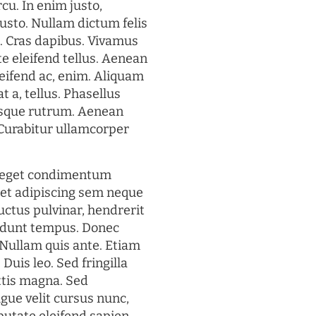
rcu. In enim justo,
justo. Nullam dictum felis
t. Cras dapibus. Vivamus
 eleifend tellus. Aenean
eleifend ac, enim. Aliquam
t a, tellus. Phasellus
uisque rutrum. Aenean
. Curabitur ullamcorper
s eget condimentum
et adipiscing sem neque
uctus pulvinar, hendrerit
cidunt tempus. Donec
. Nullam quis ante. Etiam
 Duis leo. Sed fringilla
ttis magna. Sed
gue velit cursus nunc,