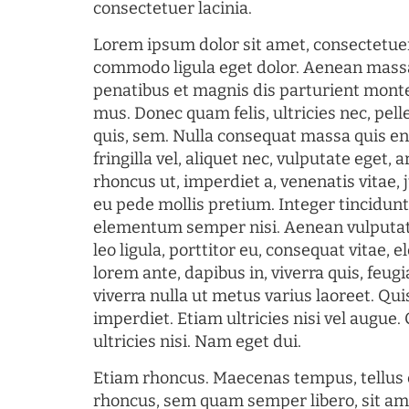
consectetuer lacinia.
Lorem ipsum dolor sit amet, consectetuer
commodo ligula eget dolor. Aenean mass
penatibus et magnis dis parturient monte
mus. Donec quam felis, ultricies nec, pel
quis, sem. Nulla consequat massa quis en
fringilla vel, aliquet nec, vulputate eget, a
rhoncus ut, imperdiet a, venenatis vitae, 
eu pede mollis pretium. Integer tincidun
elementum semper nisi. Aenean vulputate
leo ligula, porttitor eu, consequat vitae, 
lorem ante, dapibus in, viverra quis, feugia
viverra nulla ut metus varius laoreet. Q
imperdiet. Etiam ultricies nisi vel augue
ultricies nisi. Nam eget dui.
Etiam rhoncus. Maecenas tempus, tellu
rhoncus, sem quam semper libero, sit am