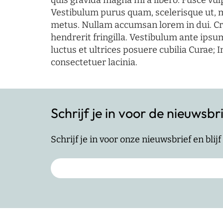
quis gravida magna mi a libero. Fusce vul
Vestibulum purus quam, scelerisque ut, 
metus. Nullam accumsan lorem in dui. Cra
hendrerit fringilla. Vestibulum ante ipsum
luctus et ultrices posuere cubilia Curae; I
consectetuer lacinia.
Schrijf je in voor de nieuwsbr
Schrijf je in voor onze nieuwsbrief en bli