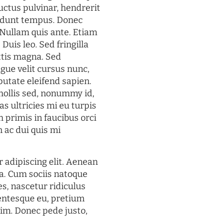
uctus pulvinar, hendrerit
cidunt tempus. Donec
. Nullam quis ante. Etiam
 Duis leo. Sed fringilla
ttis magna. Sed
gue velit cursus nunc,
putate eleifend sapien.
mollis sed, nonummy id,
s ultricies mi eu turpis
 primis in faucibus orci
n ac dui quis mi
 adipiscing elit. Aenean
a. Cum sociis natoque
s, nascetur ridiculus
lentesque eu, pretium
im. Donec pede justo,