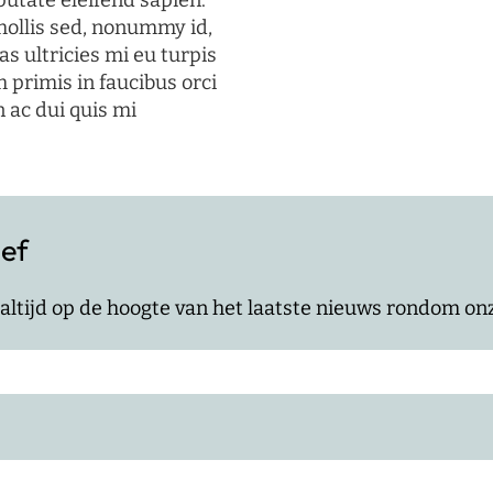
putate eleifend sapien.
mollis sed, nonummy id,
s ultricies mi eu turpis
 primis in faucibus orci
n ac dui quis mi
ief
jf altijd op de hoogte van het laatste nieuws rondom o