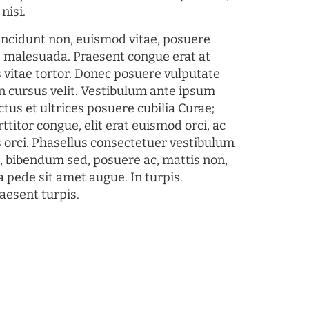
nisi.
tincidunt non, euismod vitae, posuere
s malesuada. Praesent congue erat at
 vitae tortor. Donec posuere vulputate
 cursus velit. Vestibulum ante ipsum
ctus et ultrices posuere cubilia Curae;
ttitor congue, elit erat euismod orci, ac
s orci. Phasellus consectetuer vestibulum
s, bibendum sed, posuere ac, mattis non,
a pede sit amet augue. In turpis.
aesent turpis.