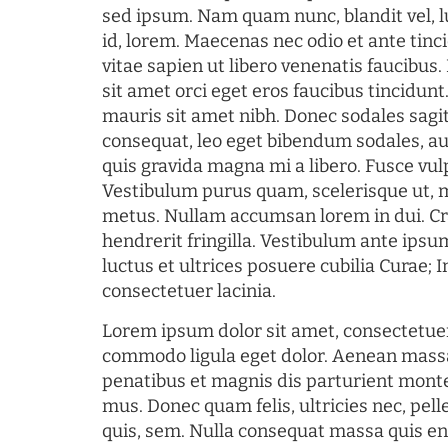
sed ipsum. Nam quam nunc, blandit vel, l
id, lorem. Maecenas nec odio et ante tin
vitae sapien ut libero venenatis faucibus
sit amet orci eget eros faucibus tincidunt.
mauris sit amet nibh. Donec sodales sagi
consequat, leo eget bibendum sodales, au
quis gravida magna mi a libero. Fusce vul
Vestibulum purus quam, scelerisque ut, 
metus. Nullam accumsan lorem in dui. Cra
hendrerit fringilla. Vestibulum ante ipsum
luctus et ultrices posuere cubilia Curae; I
consectetuer lacinia.
Lorem ipsum dolor sit amet, consectetuer
commodo ligula eget dolor. Aenean mass
penatibus et magnis dis parturient monte
mus. Donec quam felis, ultricies nec, pel
quis, sem. Nulla consequat massa quis en