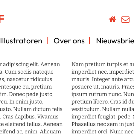
Illustratoren
Over ons
Nieuwsbrie
 adipiscing elit. Aenean
Nam pretium turpis et arc
a. Cum sociis natoque
imperdiet nec, imperdiet 
s, nascetur ridiculus
mauris. Integer ante arc
lentesque eu, pretium
posuere ut, mauris. Prae
im. Donec pede justo,
ipsum rutrum nunc. Nun
rcu. In enim justo,
pretium libero. Cras id du
justo. Nullam dictum felis
vestibulum. Nullam nulla
t. Cras dapibus. Vivamus
imperdiet feugiat, pede. 
 eleifend tellus. Aenean
Phasellus nec sem in just
eleifend ac, enim. Aliquam
imperdiet orci. Nunc nec