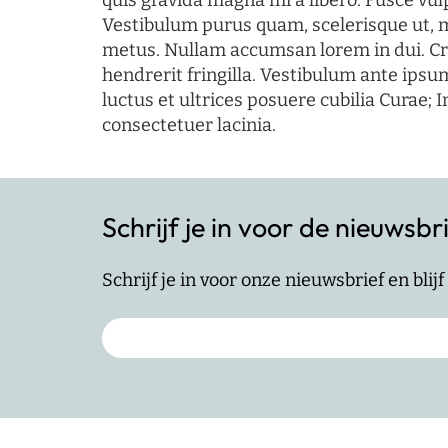
quis gravida magna mi a libero. Fusce vul
Vestibulum purus quam, scelerisque ut, 
metus. Nullam accumsan lorem in dui. Cra
hendrerit fringilla. Vestibulum ante ipsum
luctus et ultrices posuere cubilia Curae; I
consectetuer lacinia.
Schrijf je in voor de nieuwsbr
Schrijf je in voor onze nieuwsbrief en bli