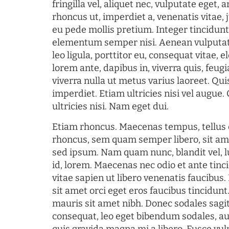
fringilla vel, aliquet nec, vulputate eget, a
rhoncus ut, imperdiet a, venenatis vitae, 
eu pede mollis pretium. Integer tincidun
elementum semper nisi. Aenean vulputate
leo ligula, porttitor eu, consequat vitae, 
lorem ante, dapibus in, viverra quis, feugia
viverra nulla ut metus varius laoreet. Q
imperdiet. Etiam ultricies nisi vel augue
ultricies nisi. Nam eget dui.
Etiam rhoncus. Maecenas tempus, tellu
rhoncus, sem quam semper libero, sit am
sed ipsum. Nam quam nunc, blandit vel, l
id, lorem. Maecenas nec odio et ante tin
vitae sapien ut libero venenatis faucibus
sit amet orci eget eros faucibus tincidunt.
mauris sit amet nibh. Donec sodales sagi
consequat, leo eget bibendum sodales, au