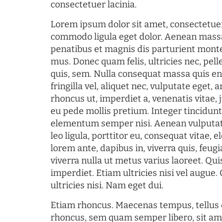
consectetuer lacinia.
Lorem ipsum dolor sit amet, consectetuer
commodo ligula eget dolor. Aenean mass
penatibus et magnis dis parturient monte
mus. Donec quam felis, ultricies nec, pel
quis, sem. Nulla consequat massa quis en
fringilla vel, aliquet nec, vulputate eget, a
rhoncus ut, imperdiet a, venenatis vitae, 
eu pede mollis pretium. Integer tincidun
elementum semper nisi. Aenean vulputate
leo ligula, porttitor eu, consequat vitae, 
lorem ante, dapibus in, viverra quis, feugia
viverra nulla ut metus varius laoreet. Q
imperdiet. Etiam ultricies nisi vel augue
ultricies nisi. Nam eget dui.
Etiam rhoncus. Maecenas tempus, tellu
rhoncus, sem quam semper libero, sit am