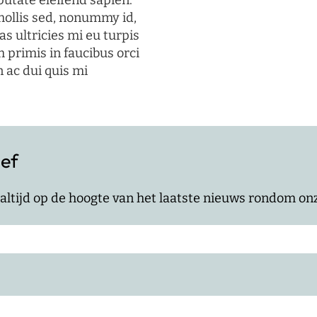
putate eleifend sapien.
mollis sed, nonummy id,
s ultricies mi eu turpis
 primis in faucibus orci
n ac dui quis mi
ief
jf altijd op de hoogte van het laatste nieuws rondom o