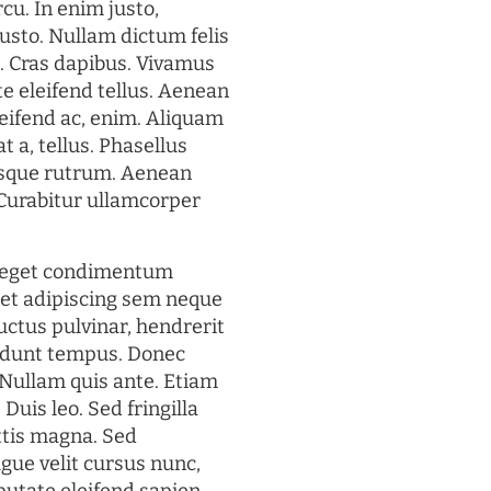
rcu. In enim justo,
justo. Nullam dictum felis
t. Cras dapibus. Vivamus
 eleifend tellus. Aenean
eleifend ac, enim. Aliquam
t a, tellus. Phasellus
uisque rutrum. Aenean
. Curabitur ullamcorper
s eget condimentum
et adipiscing sem neque
uctus pulvinar, hendrerit
cidunt tempus. Donec
. Nullam quis ante. Etiam
 Duis leo. Sed fringilla
ttis magna. Sed
gue velit cursus nunc,