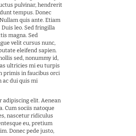
uctus pulvinar, hendrerit
cidunt tempus. Donec
. Nullam quis ante. Etiam
 Duis leo. Sed fringilla
ttis magna. Sed
gue velit cursus nunc,
putate eleifend sapien.
mollis sed, nonummy id,
s ultricies mi eu turpis
 primis in faucibus orci
n ac dui quis mi
 adipiscing elit. Aenean
a. Cum sociis natoque
s, nascetur ridiculus
lentesque eu, pretium
im. Donec pede justo,