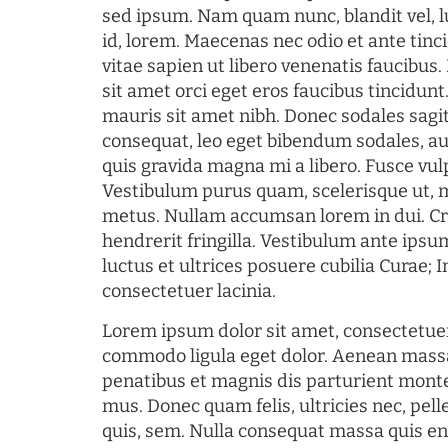
sed ipsum. Nam quam nunc, blandit vel, l
id, lorem. Maecenas nec odio et ante tin
vitae sapien ut libero venenatis faucibus
sit amet orci eget eros faucibus tincidunt.
mauris sit amet nibh. Donec sodales sagi
consequat, leo eget bibendum sodales, au
quis gravida magna mi a libero. Fusce vul
Vestibulum purus quam, scelerisque ut, 
metus. Nullam accumsan lorem in dui. Cra
hendrerit fringilla. Vestibulum ante ipsum
luctus et ultrices posuere cubilia Curae; I
consectetuer lacinia.
Lorem ipsum dolor sit amet, consectetuer
commodo ligula eget dolor. Aenean mass
penatibus et magnis dis parturient monte
mus. Donec quam felis, ultricies nec, pel
quis, sem. Nulla consequat massa quis en