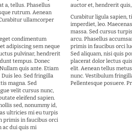
t a, tellus. Phasellus
auctor et, hendrerit quis, 
uisque rutrum. Aenean
Curabitur ligula sapien, 
. Curabitur ullamcorper
imperdiet, leo. Maecena
massa. Sed cursus turpis
s eget condimentum
arcu. Phasellus accumsan
et adipiscing sem neque
primis in faucibus orci lu
uctus pulvinar, hendrerit
Sed aliquam, nisi quis por
cidunt tempus. Donec
placerat dolor lectus qui
. Nullam quis ante. Etiam
elit. Aenean tellus metu
 Duis leo. Sed fringilla
nunc. Vestibulum fringill
ttis magna. Sed
Pellentesque posuere. Pr
gue velit cursus nunc,
putate eleifend sapien.
mollis sed, nonummy id,
s ultricies mi eu turpis
 primis in faucibus orci
n ac dui quis mi