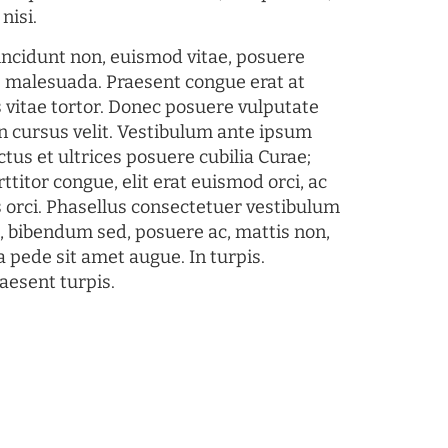
nisi.
tincidunt non, euismod vitae, posuere
s malesuada. Praesent congue erat at
 vitae tortor. Donec posuere vulputate
 cursus velit. Vestibulum ante ipsum
ctus et ultrices posuere cubilia Curae;
ttitor congue, elit erat euismod orci, ac
s orci. Phasellus consectetuer vestibulum
s, bibendum sed, posuere ac, mattis non,
a pede sit amet augue. In turpis.
aesent turpis.