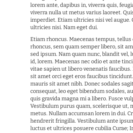
lorem ante, dapibus in, viverra quis, feugia
viverra nulla ut metus varius laoreet. Q
imperdiet. Etiam ultricies nisi vel augue
ultricies nisi. Nam eget dui.
Etiam rhoncus. Maecenas tempus, tellu
rhoncus, sem quam semper libero, sit am
sed ipsum. Nam quam nunc, blandit vel, l
id, lorem. Maecenas nec odio et ante tin
vitae sapien ut libero venenatis faucibus
sit amet orci eget eros faucibus tincidunt.
mauris sit amet nibh. Donec sodales sagi
consequat, leo eget bibendum sodales, au
quis gravida magna mi a libero. Fusce vul
Vestibulum purus quam, scelerisque ut, 
metus. Nullam accumsan lorem in dui. Cra
hendrerit fringilla. Vestibulum ante ipsum
luctus et ultrices posuere cubilia Curae; I