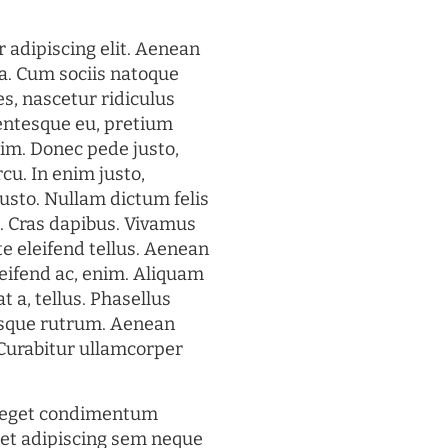
 adipiscing elit. Aenean
a. Cum sociis natoque
s, nascetur ridiculus
lentesque eu, pretium
im. Donec pede justo,
rcu. In enim justo,
justo. Nullam dictum felis
t. Cras dapibus. Vivamus
 eleifend tellus. Aenean
eleifend ac, enim. Aliquam
t a, tellus. Phasellus
uisque rutrum. Aenean
. Curabitur ullamcorper
s eget condimentum
et adipiscing sem neque