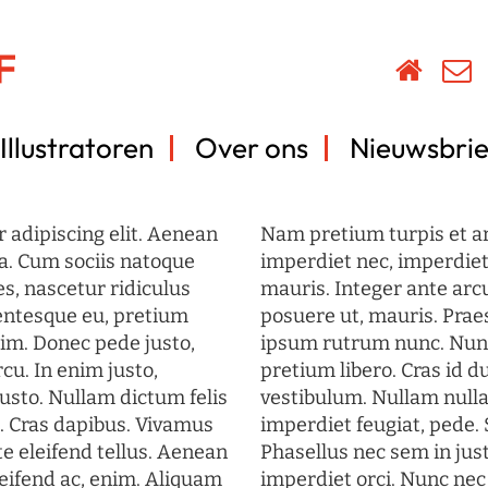
Illustratoren
Over ons
Nieuwsbrie
 adipiscing elit. Aenean
Nam pretium turpis et arc
a. Cum sociis natoque
imperdiet nec, imperdiet 
s, nascetur ridiculus
mauris. Integer ante arc
lentesque eu, pretium
posuere ut, mauris. Prae
im. Donec pede justo,
ipsum rutrum nunc. Nun
rcu. In enim justo,
pretium libero. Cras id du
justo. Nullam dictum felis
vestibulum. Nullam nulla
t. Cras dapibus. Vivamus
imperdiet feugiat, pede. 
 eleifend tellus. Aenean
Phasellus nec sem in just
eleifend ac, enim. Aliquam
imperdiet orci. Nunc nec